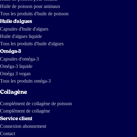
Een fijn product, dat goed oplost, met een smaakje te koop is en middels
Huile de poisson pour animaux
een abonnement, dat aangepast kan worden, altijd op tijd in huis is, zodat
Tous les produits d'huile de poisson
je nooit zonder zit.
Huile d'algues
Capsules d'huile d'algues
Helen
Huile d'algues liquide
Tous les produits d'huile d'algues
Oméga-3
21 avr 2025
Capsules d'oméga-3
Het lost handig en smaakloos op in wat koude melk wat naar mijn smaak
Oméga-3 liquide
lekker is! Mijn huid voelt zachter aan en nagels zijn gladder.
Oméga 3 vegan
Inge Van Holderbeke
Tous les produits oméga-3
Collagène
24 mars 2025
Complément de collagène de poisson
Geweldig product. Verzending ook perfect.
Complément de collagène
Service client
Janny van Kleef
Connexion abonnement
Contact