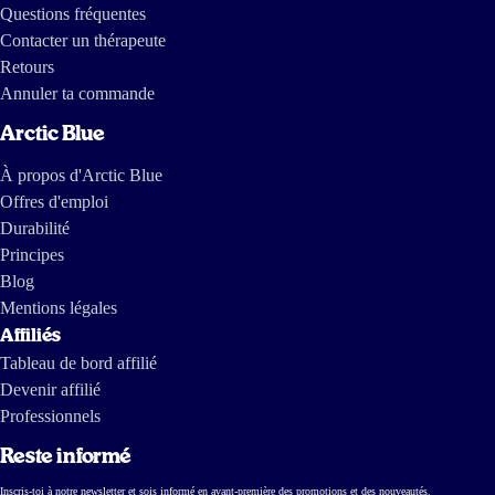
Questions fréquentes
17 janv 2025
Contacter un thérapeute
Fijn en smaakloos product
Retours
Annuler ta commande
Kim
Arctic Blue
À propos d'Arctic Blue
23 déc 2024
Offres d'emploi
Héél tevreden
Durabilité
Principes
Andreas Souhoka
Blog
Mentions légales
Affiliés
23 déc 2024
Tableau de bord affilié
Heel tevreden
Devenir affilié
Professionnels
Andreas Souhoka
Reste informé
Inscris-toi à notre newsletter et sois informé en avant-première des promotions et des nouveautés.