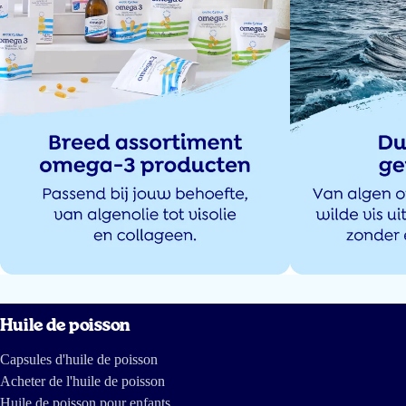
KSW
18 mai 2025
Zie m’n eerdere review, 5 euro korting in het bestelproces voor een extra
pot.
Mulder
18 mai 2025
Zuivere MSC viscollageen voor huid, botten, pezen, nagels, etc
. Met of
zonder smaak. Makkelijk door de yoghurt te roeren of in de drank of shake
op te lossen.
Huile de poisson
Mulder
Capsules d'huile de poisson
Acheter de l'huile de poisson
12 mai 2025
Huile de poisson pour enfants