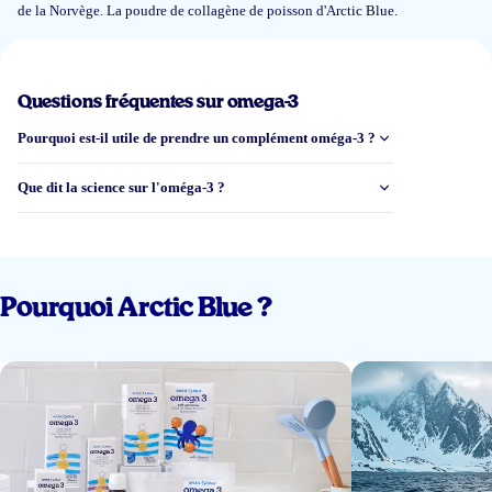
de la Norvège. La poudre de collagène de poisson d'Arctic Blue.
6 oct 2025
Het vis collageen werkt goed
mijn pijn in de onderrug is aan het
verminderen
dus ga er zeker mee door. Lost goed op in water en heeft zeker
Questions fréquentes sur omega-3
geen vis smaak.
Pourquoi est-il utile de prendre un complément oméga-3 ?
frank
Que dit la science sur l'oméga-3 ?
4 oct 2025
Gebruik dit product al een hele tijd en ben er zeer tevreden over. Sterk aan
te raden
Pourquoi Arctic Blue ?
klant
9 sept 2025
Ik ben er tevreden over.