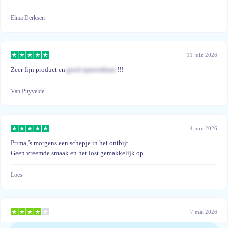
Elma Derksen
11 juin 2026
Zeer fijn product en
goed opneembaar
!!!
Van Puyvelde
4 juin 2026
Prima,’s morgens een schepje in het ontbijt
Geen vreemde smaak en het lost gemakkelijk op .
Loes
7 mai 2026
Niet in capsules helaas, ben vaak van huis poedervorm niet handig.