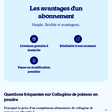
Les avantages d'un
Fritz Pattinasarany
abonnement
Simple, flexible et avantageux.
28 janv 2026
Geschmacksneutral, löst sich schnell auf
Claudia
Livraison gratuite à
Résiliable à tout moment
domicile
26 déc 2025
Pause ou modification
De poeder laat zich goed mengen dus lost goed op. Smaak is prima.
possible
Astrid Velda
Questions fréquentes sur Collagène de poisson en
poudre
9 déc 2025
Grote verpakking, aangename smaak.
Pourquoi la prise d’un complément alimentaire de collagène de
poisson est-elle utile ?