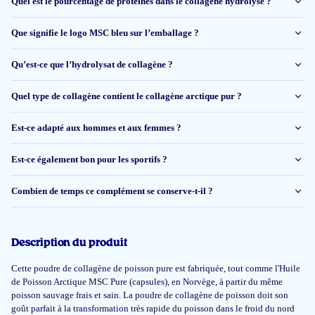
Quel est le pourcentage de protéines dans le collagène hydrolysé ?
29 nov 2025
Alles prima
Que signifie le logo MSC bleu sur l’emballage ?
Jennifer
Qu’est-ce que l’hydrolysat de collagène ?
Quel type de collagène contient le collagène arctique pur ?
11 nov 2025
Est-ce adapté aux hommes et aux femmes ?
neutrale smaak zoals beloofd, probleemloos met alles te mixen, fijne info
service over product en hulp bij het bestellen, daarnaast snelle levering.
Est-ce également bon pour les sportifs ?
c matadin
Combien de temps ce complément se conserve-t-il ?
17 oct 2025
Description du produit
Ik heb nooit omega 3 olie bij jullie gekocht! Waarom vragen jullie deze te
beoordelen? Foutje denk ik?
Cette poudre de collagène de poisson pure est fabriquée, tout comme l'Huile
de Poisson Arctique MSC Pure (capsules), en Norvège, à partir du même
Tim
poisson sauvage frais et sain. La poudre de collagène de poisson doit son
goût parfait à la transformation très rapide du poisson dans le froid du nord