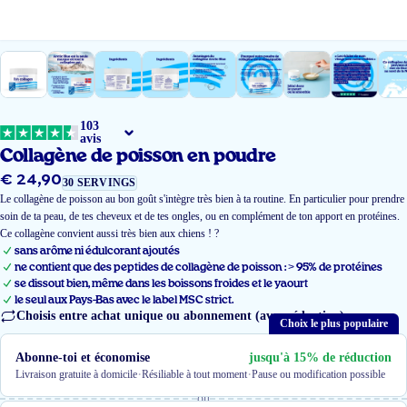
103
avis
Collagène de poisson en poudre
€ 24,90
Prix
30 SERVINGS
régulier
Le collagène de poisson au bon goût s'intègre très bien à ta routine. En particulier pour prendre
soin de ta peau, de tes cheveux et de tes ongles, ou en complément de ton apport en protéines.
Ce collagène convient aussi très bien aux chiens ! ?
sans arôme ni édulcorant ajoutés
ne contient que des peptides de collagène de poisson : > 95% de protéines
se dissout bien, même dans les boissons froides et le yaourt
le seul aux Pays-Bas avec le label MSC strict.
Choisis entre achat unique ou abonnement (avec réduction)
Choix le plus populaire
Abonne-toi et économise
jusqu'à 15% de réduction
·
·
Livraison gratuite à domicile
Résiliable à tout moment
Pause ou modification possible
ou