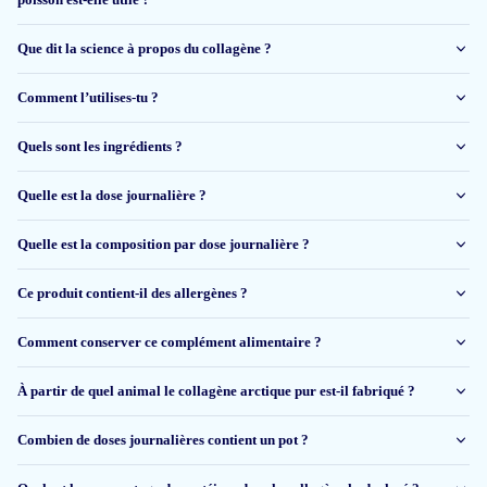
Sylwia
Que dit la science à propos du collagène ?
Comment l’utilises-tu ?
1 déc 2025
Het ruikt een beetje naar vis, maar smaakt niet naar vis. Oplossen moet je
Quels sont les ingrédients ?
even geduld hebben ( een minuutje 😉) even met je glas blijven draaien,
dan heb je absoluut geen klonters! Ik neem het nu 1 week .. ik geef een
Quelle est la dose journalière ?
update over een maand. Over de kwaliteit kan ik niets zeggen, omdat ik
geen deskundige ben... daar moet ik artic bleu op vertouwen..
Quelle est la composition par dose journalière ?
Bianca
Ce produit contient-il des allergènes ?
Comment conserver ce complément alimentaire ?
29 nov 2025
alles prima
À partir de quel animal le collagène arctique pur est-il fabriqué ?
Jennifer
Combien de doses journalières contient un pot ?