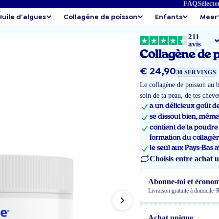
FAQ
Sélecte
Huile d'algues
Collagène de poisson
Enfants
Meer
211
avis
Collagène de 
Prix
€ 24,90
30 SERVINGS
régulier
Le collagène de poisson au bo
soin de ta peau, de tes chev
a un délicieux goût de
se dissout bien, même 
contient de la poudre 
formation du collagèn
le seul aux Pays-Bas a
Choisis entre achat 
Abonne-toi et économ
·
Livraison gratuite à domicile
R
Achat unique