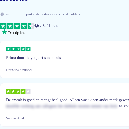
Pourquoi une partie de certains avis est illisible
4,6 / 5
211 avis
Prima door de yoghurt s'ochtends
Douwina Strampel
De smaak is goed en mengt heel goed. Alleen was ik een ander merk gewend (
dezelfde werking aan callogeen het dubbele moeten nemen van Artic
en zou
Sabrina Alink