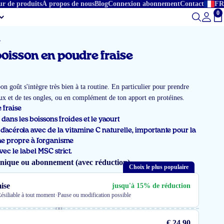
ur de produits
À propos de nous
Blog
Connexion abonnement
Contact
FR
0
To
poisson en poudre fraise
n goût s'intègre très bien à ta routine. En particulier pour prendre
eux et de tes ongles, ou en complément de ton apport en protéines.
 fraise
dans les boissons froides et le yaourt
d'acérola avec de la vitamine C naturelle, importante pour la
e propre à l'organisme
vec le label MSC strict.
unique ou abonnement (avec réduction)
Choix le plus populaire
ise
jusqu'à 15% de réduction
·
ésiliable à tout moment
Pause ou modification possible
ou
€ 24,90