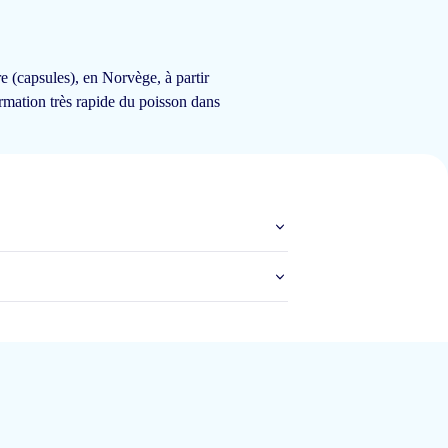
30 mai 2025
aanbevelen. Het is ook verkrijgbaar in verschillende smaken.
 (capsules), en Norvège, à partir
ormation très rapide du poisson dans
16 mars 2025
5 mars 2025