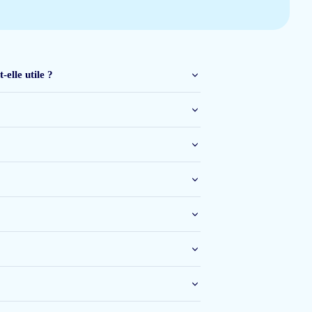
21 janv 2026
elle utile ?
14 janv 2026
20 nov 2025
ervaar ik sinds het gebruik een opgeblazen gevoel en merk ik dat mijn
blijven monitoren, maar ben nog niet volledig tevreden over de werking.