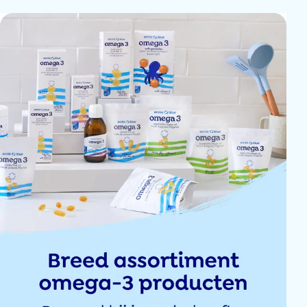
hetzelfde als voor product 1,
ook tevreden voor mijn artrose
Klant
ik gebruik het vooral voor artrose, sinds ik het gebruik (mei 2024) heb ik 
voor rimpels merk ik nog niks van
Klant
Goed in te nemen
Patricia