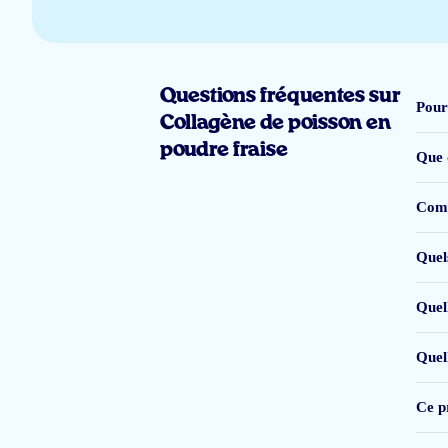
gebruik pas twee weken, kan nog niet beoordelen over de werking ervan.
Questions fréquentes sur
HvS
Pour
Collagène de poisson en
poudre fraise
Que 
Comm
zoete troep ligt al in de prullenbak!
J. Coolen
Quels
Quell
Ik gebruik Arctic Blue nu twee weken. De smaak is prettig en het product 
Quel
stoelgang niet goed op gang komt
. Voor mij persoonlijk wegen deze bijwer
Ce pr
S