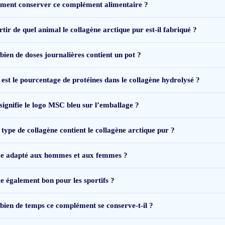
ent conserver ce complément alimentaire ?
tir de quel animal le collagène arctique pur est-il fabriqué ?
ien de doses journalières contient un pot ?
 est le pourcentage de protéines dans le collagène hydrolysé ?
signifie le logo MSC bleu sur l’emballage ?
rde prijs bij kunt kopen
 type de collagène contient le collagène arctique pur ?
ce adapté aux hommes et aux femmes ?
ce également bon pour les sportifs ?
n, en de smaak is ook goed.
Werkt veel beter dan andere producten die ik heb u
ien de temps ce complément se conserve-t-il ?