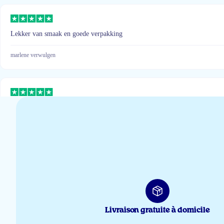
Lekker van smaak en goede verpakking
marlene verwulgen
Fijn product en zeer snelle levering.
Noëlle Von Eugen
Goed product
Jonas Verlinden
Livraison gratuite à domicile