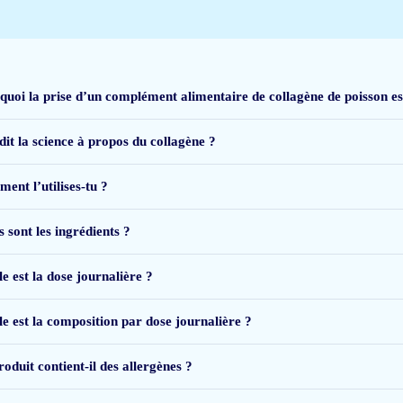
quoi la prise d’un complément alimentaire de collagène de poisson est-
dit la science à propos du collagène ?
ent l’utilises-tu ?
 sont les ingrédients ?
e est la dose journalière ?
lost goed op in zowel water als andere dranken. Ondanks deze positieve punten
le est la composition par dose journalière ?
kingen op dit moment zwaarder dan de voordelen. Ik zal het gebruik voorlopig 
oduit contient-il des allergènes ?