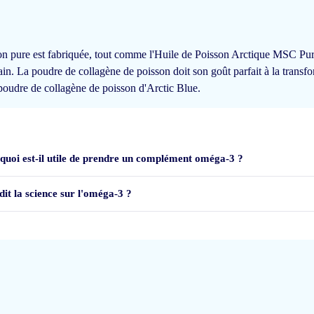
het helpt
. Ik ben er ook heel tevreden over en ik kan het dan ook aan iedereen 
on pure est fabriquée, tout comme l'Huile de Poisson Arctique MSC Pure
in. La poudre de collagène de poisson doit son goût parfait à la transf
poudre de collagène de poisson d'Arctic Blue.
quoi est-il utile de prendre un complément oméga-3 ?
dit la science sur l'oméga-3 ?