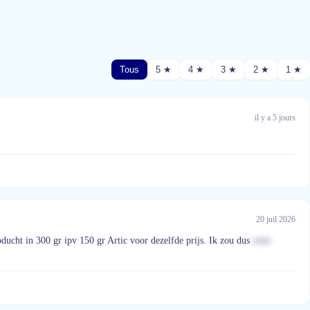
Tous
5 ★
4 ★
3 ★
2 ★
1 ★
il y a 5 jours
20 juil 2026
ducht in 300 gr ipv 150 gr Artic voor dezelfde prijs. Ik zou dus
voor