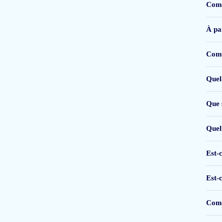
Comm
À par
Ik ben nog maar net begonnen ermee.
Ik krijg wel veel puistjes
Comb
Conny Bollé
Quel
Que 
Extra fijn van dit product is dat je er altijd een tweede pot tegen gereducee
Quel
Mirjam van Kruistum
Est-
Est-
Goed product, makkelijk in het gebruik. Lost goed op in koude vloeistoffe
Comb
Mirjam van Kruistum