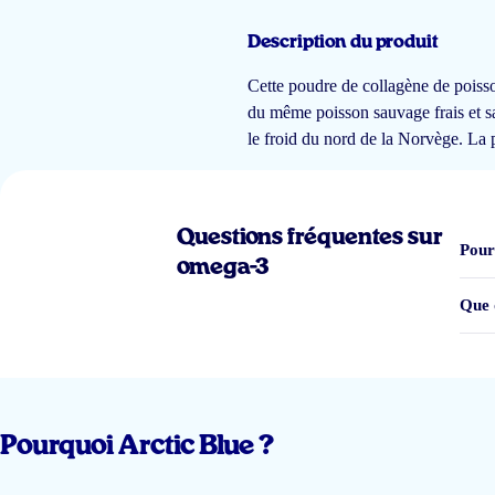
Description du produit
De viscollageen van Arctic Blue neem ik al geruime tijd en
ik vind wel dat 
Cette poudre de collagène de poiss
du même poisson sauvage frais et sa
GERDA LUYCKX
le froid du nord de la Norvège. La 
Questions fréquentes sur
heel fijn produkt en zeer snelle levering!
Pour
omega-3
Noëlle Von Eugen
Que 
Heel goed product
Pourquoi Arctic Blue ?
Caroline Van der Smissen