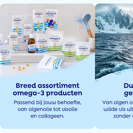
23 avr 2026
Vlotte en snelle levering.
Neutrale smaak, fijn lepeltje om te doseren en aangenaam om dagelijks in
te nemen.
Karen Buytaert
19 avr 2026
Niet erg om dit dagelijks te nemen. Het smaakt HEERLIJK
M.M. van Middendorp
14 avr 2026
Prima, snel in huis en goed van smaak.
Lisette Pannenborg