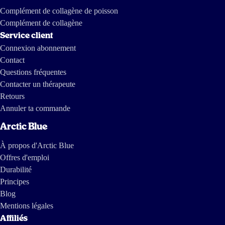
Complément de collagène de poisson
Complément de collagène
24 févr 2026
Service client
Gebruik het nu ongeveer 2 weken en
ik heb het gevoel dat ik minder vaak
Connexion abonnement
last heb van brain fog
.
Er zit ook het minder gekende DPA in wat dit
product beter maakt dan geadverteerd
.
Contact
Questions fréquentes
tobias 633
Contacter un thérapeute
Retours
Annuler ta commande
10 févr 2026
Arctic Blue
Fijne algenolie zonder bijsmaak
À propos d'Arctic Blue
Janneke Slofstra
Offres d'emploi
Durabilité
Principes
26 janv 2026
Blog
Lekkere sinaasappel smaak om de vis/ algen aroma mee te camoufleren
Mentions légales
Affiliés