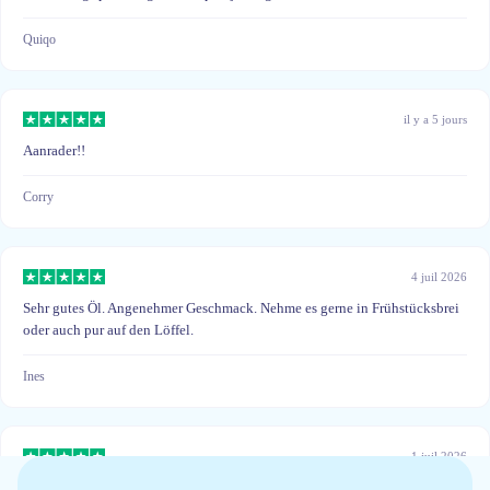
Quiqo
il y a 5 jours
Aanrader!!
Corry
4 juil 2026
Sehr gutes Öl. Angenehmer Geschmack. Nehme es gerne in Frühstücksbrei
oder auch pur auf den Löffel.
Ines
1 juil 2026
Wel goed maar beetje prijzig