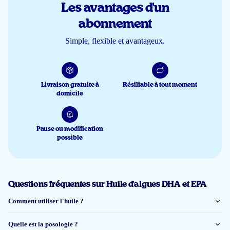
Les avantages d'un
Dhr. broersen
abonnement
Simple, flexible et avantageux.
26 juin 2026
Lekker van smaak, de service is netjes en vlot verlopen!!!
Livraison gratuite à
Résiliable à tout moment
domicile
Carine
Pause ou modification
20 juin 2026
possible
De sinasappelsmaak heb ik niet nodig, maar goed. Verder best prijzig, beste
wachten op aanbiedingen
Anita
Questions fréquentes sur Huile d'algues DHA et EPA
Comment utiliser l'huile ?
9 juin 2026
Quelle est la posologie ?