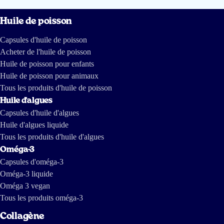
27 mars 2026
Huile de poisson
Super product
Capsules d'huile de poisson
Herbert Van Rooij
Acheter de l'huile de poisson
Huile de poisson pour enfants
Huile de poisson pour animaux
16 mars 2026
Tous les produits d'huile de poisson
Het algenolie is goed te doseren en in te nemen. Ik slik het na het
Huile d'algues
tandenpoetsen voor het slapen omdat het soms niet bij de smaak van een
Capsules d'huile d'algues
maaltijd past.
Huile d'algues liquide
Tous les produits d'huile d'algues
Esther Meier
Oméga-3
Capsules d'oméga-3
Oméga-3 liquide
16 mars 2026
Oméga 3 vegan
Strong smell despite the claim that it doesn’t.
Tous les produits oméga-3
Hasaan Merhi
Collagène