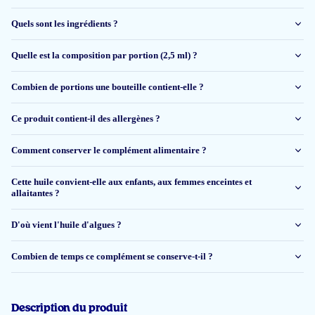
gebruik reeds langere periode de algenolie hoge dosis wat goed bevalt...de
service is verder onberispelijk !
Quels sont les ingrédients ?
Yvonne
Quelle est la composition par portion (2,5 ml) ?
Combien de portions une bouteille contient-elle ?
1 juin 2026
Moet de uitwerking nog ondervinden, maar de smaak is goed en geen
Ce produit contient-il des allergènes ?
vervelende nasmaak of oprisping.
Comment conserver le complément alimentaire ?
Dhr. J De Jong
Cette huile convient-elle aux enfants, aux femmes enceintes et
allaitantes ?
26 mai 2026
D'où vient l'huile d'algues ?
De smaak is goed. De dosis is klein per keer. Geen oprispingen.
Of het een effect heeft of resultaat, merk ik niet.
Combien de temps ce complément se conserve-t-il ?
Carina De Smedt
Description du produit