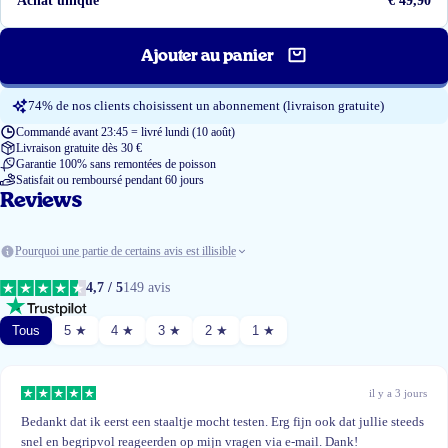
Achat unique
€ 49,90
Ajouter au panier
74% de nos clients choisissent un abonnement (livraison gratuite)
Commandé avant 23:45 = livré lundi (10 août)
Livraison gratuite dès 30 €
Garantie 100% sans remontées de poisson
Satisfait ou remboursé pendant 60 jours
Reviews
Pourquoi une partie de certains avis est illisible
4,7 / 5
149 avis
Tous
5 ★
4 ★
3 ★
2 ★
1 ★
il y a 3 jours
Bedankt dat ik eerst een staaltje mocht testen. Erg fijn ook dat jullie steeds
snel en begripvol reageerden op mijn vragen via e-mail. Dank!