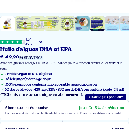
149
avis
Huile d'algues DHA et EPA
€ 49,90
Prix
60 SERVINGS
régulier
Avec des graisses oméga-3 DHA & EPA, bonnes pour la fonction cérébrale, les yeux et le
cœur.
Certifié vegan (100% végétal)
Délicieux goût d'orange doux
100% exempt de contamination possible issue du poisson
60 doses élevées : 425 mg d'EPA + 850 mg de DHA par cuillère à café (2,5 ml)
Choisis entre achat unique ou abonnement (avec réduction)
Choix le plus populaire
Abonne-toi et économise
jusqu'à 15% de réduction
·
·
Livraison gratuite à domicile
Résiliable à tout moment
Pause ou modification possible
ou