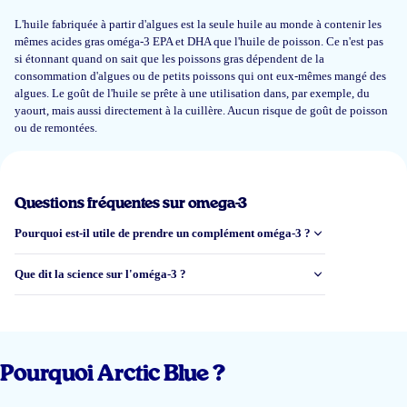
23 mai 2026
L'huile fabriquée à partir d'algues est la seule huile au monde à contenir les
mêmes acides gras oméga-3 EPA et DHA que l'huile de poisson. Ce n'est pas
Best product quality and great service.
si étonnant quand on sait que les poissons gras dépendent de la
consommation d'algues ou de petits poissons qui ont eux-mêmes mangé des
Pedro Rodriguez
algues. Le goût de l'huile se prête à une utilisation dans, par exemple, du
yaourt, mais aussi directement à la cuillère. Aucun risque de goût de poisson
ou de remontées.
14 mai 2026
Smaak is prima en geen last van oprispingen
Questions fréquentes sur omega-3
Go
Pourquoi est-il utile de prendre un complément oméga-3 ?
Que dit la science sur l'oméga-3 ?
8 mai 2026
Goed product
Luna S.
Pourquoi Arctic Blue ?