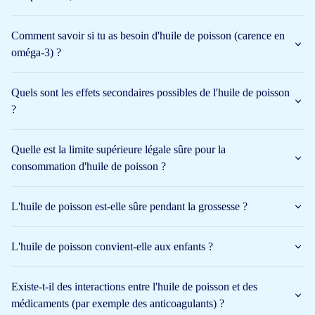
alimentation.
Comment savoir si tu as besoin d'huile de poisson (carence en
Le poisson gras ou une bonne huile de poisson contient donc
oméga-3) ?
suffisamment de ces deux substances. L'huile de poisson oméga-3
est une huile extraite des parties grasses d'un poisson.
Quels sont les effets secondaires possibles de l'huile de poisson
Quand cela est bien fait, le goût de l'huile de poisson est parfait et
?
la
fraîcheur
élevée. L'
huile de poisson avec vitamine D d'Arctic
Blue
se distingue ici.
Quelle est la limite supérieure légale sûre pour la
consommation d'huile de poisson ?
Arctic Blue propose aussi de l'huile de poisson avec vitamine D.
Les deux sont des graisses, ce qui les rend idéales à prendre
ensemble.
L'huile de poisson est-elle sûre pendant la grossesse ?
Les personnes ayant une carence en huile de poisson ont souvent
L'huile de poisson convient-elle aux enfants ?
aussi une carence en vitamine D. L'utilisation d'huile de poisson
avec vitamine D atteint donc un pic en hiver.
Existe-t-il des interactions entre l'huile de poisson et des
L'huile de poisson, pourquoi ?
médicaments (par exemple des anticoagulants) ?