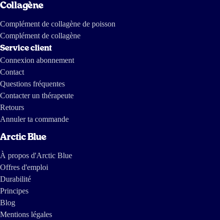
le cœur.
Collagène
L'huile de poisson est-elle aussi bonne pour la tension
Complément de collagène de poisson
artérielle ?
La réponse est positive. À raison de 3 grammes par
Complément de collagène
jour de ces deux substances issues de l'huile de poisson, il est
Service client
scientifiquement prouvé que l'huile de poisson aide à maintenir
Connexion abonnement
une tension artérielle normale.
Contact
Questions fréquentes
Ces deux substances (2 grammes par jour) contribuent aussi à un
Contacter un thérapeute
taux de graisses normal dans le sang. Ce n'est pas négligeable
Retours
quand on sait qu'un taux élevé de triglycérides peut être une cause
Annuler ta commande
d'athérosclérose.
Arctic Blue
Il faut préciser qu'il existe aussi une limite supérieure de « trop
À propos d'Arctic Blue
d'huile de poisson », qui se situe à 5 grammes de prise de ces
Offres d'emploi
deux substances.
Durabilité
L'huile de poisson est aussi bonne pour la vue et la fonction
Principes
Blog
cérébrale, à raison d'une prise quotidienne de 250 mg de DHA
Mentions légales
d'huile de poisson.