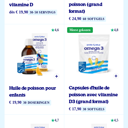
poisson (grand
vitamine D
format)
dès
€ 19,90
30-50 SERVINGS
€ 24,90
60 SOFTGELS
4,6
Meest gekozen
4,8
Capsules d'huile de
Huile de poisson pour
poisson avec vitamine
enfants
D3 (grand format)
€ 19,90
30 DOSERINGEN
€ 17,90
30 SOFTGELS
4,7
4,5