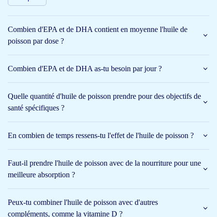
Arctic Blue huile de poisson ; le spécialiste des compléments
d'huile de poisson avec des principes.
Combien d'EPA et de DHA contient en moyenne l'huile de
Arctic Blue propose désormais 8 produits à base d'huile de
poisson par dose ?
poisson, avec ou sans vitamine D, en capsule ou liquide.
Qu'est-ce que l'huile de poisson ?
Combien d'EPA et de DHA as-tu besoin par jour ?
L'huile de poisson est considérée par certains comme une sorte
d'élixir, une potion magique. Non sans raison, en raison de la
Quelle quantité d'huile de poisson prendre pour des objectifs de
composition et des ingrédients de l'huile de poisson.
santé spécifiques ?
Qu'est-ce que l'huile de poisson au juste et dans quoi la
trouve-t-on ?
L'huile de poisson est une source importante
En combien de temps ressens-tu l'effet de l'huile de poisson ?
d'acides gras oméga-3. Ce sont des acides gras polyinsaturés. Les
plus importants sont l'ALA provenant des huiles végétales et des
Faut-il prendre l'huile de poisson avec de la nourriture pour une
noix, ainsi que l'EPA et le DHA provenant du poisson gras ou
meilleure absorption ?
des algues.
Peux-tu combiner l'huile de poisson avec d'autres
Ces acides gras sont dits essentiels, car notre corps ne peut pas ou
compléments, comme la vitamine D ?
peu les produire lui-même. Nous devons les puiser dans notre