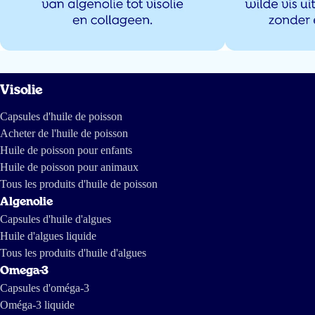
18 sept 2025
Ik was heel erg bezorgd want ik heb een hekel aan alles wat naar "zee"
smaakt. Gelukkig geen enkel probleem!
Zwenny Bosch
Visolie
Capsules d'huile de poisson
Acheter de l'huile de poisson
19 mars 2025
Huile de poisson pour enfants
Idd geen vissmaak en oprispingen. Top!
Huile de poisson pour animaux
Tous les produits d'huile de poisson
Moniek
Algenolie
Capsules d'huile d'algues
Huile d'algues liquide
12 mars 2025
Tous les produits d'huile d'algues
Makkelijk in te nemen. Ik ben er fan van
Omega-3
Mintje Aa
Capsules d'oméga-3
Oméga-3 liquide