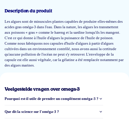
Dhr. en Mw. Bijl-Schuite
Description du produit
Les algues sont de minuscules plantes capables de produire elles-mêmes des
acides gras oméga-3 dans l'eau. Dans la nature, les algues les transmettent
18 mars 2026
aux poissons « gras » comme le hareng et la sardine lorsqu'ils les mangent.
Fijne product
C'est ce qui donne à l'huile d'algues la puissance de l'huile de poisson.
Comme nous fabriquons nos capsules d'huile d'algues à partir d'algues
cultivées dans un environnement contrôlé, nous avons aussi la certitude
Frank
qu'aucune pollution de l'océan ne peut s'y retrouver. L'enveloppe de la
capsule est elle aussi végétale, car la gélatine a été remplacée notamment par
des algues marines.
8 févr 2026
Het klopt dat ik van deze algenolie capsules geen vissmaak in mijn mond
krijg en niet hoef te boeren. De prijs is ook in orde vind ik. Dus ik ben
Veelgestelde vragen over omega-3
tevreden.
Pourquoi est-il utile de prendre un complément oméga-3 ?
Bas
Que dit la science sur l'oméga-3 ?
19 déc 2025