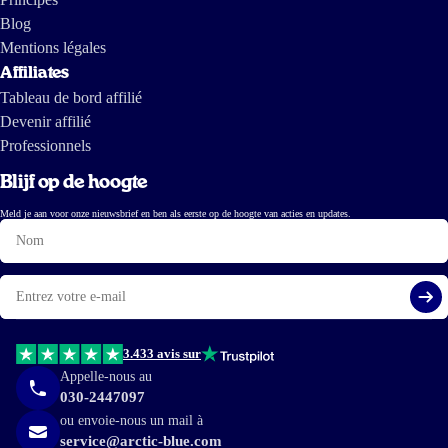
Blog
Trea den Boef
Mentions légales
Affiliates
Tableau de bord affilié
19 nov 2024
Devenir affilié
Ik ben tevreden over het produkt. Ik gebruik het nog te kort om te weten of
Professionnels
het voor mij werkt!
Blijf op de hoogte
Esther
Meld je aan voor onze nieuwsbrief en ben als eerste op de hoogte van acties en updates.
Nom
18 nov 2024
E-
mail
Fijne capsules die moeiteloos kunnen worden doorgeslikt. Geen nare
S'i
nasmaak oid. Mijn dochter van 10jr slikt de capsules liever dan dat ze de
kauwtabletten neemt.
3.433 avis sur
Appelle-nous au
Mamys
030-2447097
ou envoie-nous un mail à
service@arctic-blue.com