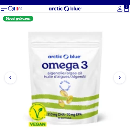
0
To
FR
Meest gekozen