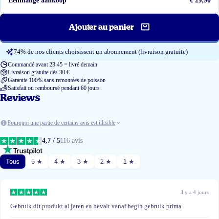
Eenmalige aankoop
€ 29,90
Ajouter au panier
74% de nos clients choisissent un abonnement (livraison gratuite)
Commandé avant 23:45 = livré demain
Livraison gratuite dès 30 €
Garantie 100% sans remontées de poisson
Satisfait ou remboursé pendant 60 jours
Reviews
Pourquoi une partie de certains avis est illisible
4,7 / 5
116 avis
Tous
5 ★
4 ★
3 ★
2 ★
1 ★
il y a 4 jours
Gebruik dit produkt al jaren en bevalt vanaf begin gebruik prima