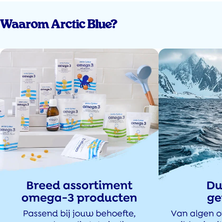
Dit was mijn 2de bestelling en dit keer heb ik onmiddellijk 2 zakjes
besteld. Bewijst dus dat ik tevreden ben over het product.
Waarom Arctic Blue?
MD
10 oct 2025
Prima product, geen oprispingen of vissmaak
Jose veeken
29 sept 2025
Ik heb geen weet ( slechte smaak of maagklachten ) dat ik ze in neem dus
dat is positief maar over het effect zal ik later pas over kunnen oordelen
omdat ik ze nog maar 14 dagen slik.
christel