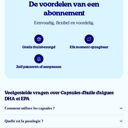
De voordelen van een
Mickel
abonnement
Eenvoudig, flexibel en voordelig.
8 juin 2026
Een goed betrouwbaar product, top
Roy Ramkisoen
Gratis thuisbezorgd
Elk moment opzegbaar
Zelf pauzeren of aanpassen
8 juin 2026
Een heel goed product
Diana Martinus
Veelgestelde vragen over Capsules d'huile d'algues
DHA et EPA
Comment utiliser les capsules ?
4 mai 2026
Gebruiken we al jaren heel tevreden over dit product 9
Quelle est la posologie ?