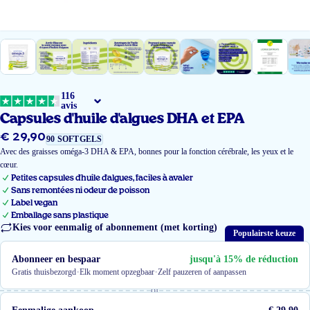
116
avis
Capsules d'huile d'algues DHA et EPA
€ 29,90
Prix
90 SOFTGELS
régulier
Avec des graisses oméga-3 DHA & EPA, bonnes pour la fonction cérébrale, les yeux et le
cœur.
Petites capsules d'huile d'algues, faciles à avaler
Sans remontées ni odeur de poisson
Label vegan
Emballage sans plastique
Kies voor eenmalig of abonnement (met korting)
Populairste keuze
Abonneer en bespaar
jusqu'à 15% de réduction
·
·
Gratis thuisbezorgd
Elk moment opzegbaar
Zelf pauzeren of aanpassen
of