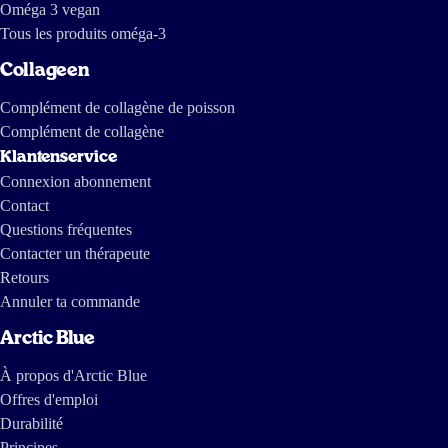
Oméga 3 vegan
31 janv 2025
Tous les produits oméga-3
Vega product. Tot nu toe👍
Collageen
J.v.d.Berg
Complément de collagène de poisson
Complément de collagène
Klantenservice
17 déc 2024
Connexion abonnement
Helemaal tevreden. Handig dat zowel mijn zoontje van bijna 2 als mijn
Contact
dochter van 7 deze makkelijk doorslikken en het niet vervelend vinden om
Questions fréquentes
ze te nemen.
Contacter un thérapeute
Retours
Tes
Annuler ta commande
Arctic Blue
17 déc 2024
À propos d'Arctic Blue
Uitstekende keuze voor vegans en vegetariërs en heel handig: het past
Offres d'emploi
door de brievenbus! Daarnaast vind ik het een fijn idee dat de niet-vega
Durabilité
producten gemaakt worden met resten uit de visindustrie, waardoor er niet
nog meer vissen worden omgebracht.
Principes