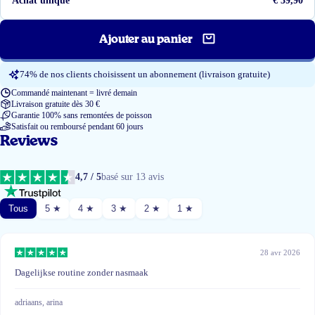
Achat unique
€ 39,90
Ajouter au panier
74% de nos clients choisissent un abonnement (livraison gratuite)
Commandé maintenant = livré demain
Livraison gratuite dès 30 €
Garantie 100% sans remontées de poisson
Satisfait ou remboursé pendant 60 jours
Reviews
4,7 / 5
basé sur 13 avis
Tous
5 ★
4 ★
3 ★
2 ★
1 ★
28 avr 2026
Dagelijkse routine zonder nasmaak
adriaans, arina