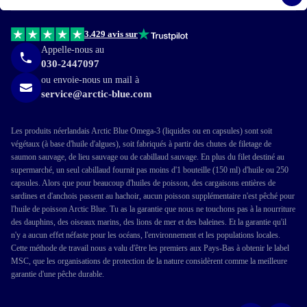
S'i
3.429 avis sur
Appelle-nous au
030-2447097
ou envoie-nous un mail à
service@arctic-blue.com
Les produits néerlandais Arctic Blue Omega-3 (liquides ou en capsules) sont soit
végétaux (à base d'huile d'algues), soit fabriqués à partir des chutes de filetage de
saumon sauvage, de lieu sauvage ou de cabillaud sauvage. En plus du filet destiné au
supermarché, un seul cabillaud fournit pas moins d'1 bouteille (150 ml) d'huile ou 250
capsules. Alors que pour beaucoup d'huiles de poisson, des cargaisons entières de
sardines et d'anchois passent au hachoir, aucun poisson supplémentaire n'est pêché pour
l'huile de poisson Arctic Blue. Tu as la garantie que nous ne touchons pas à la nourriture
des dauphins, des oiseaux marins, des lions de mer et des baleines. Et la garantie qu'il
n'y a aucun effet néfaste pour les océans, l'environnement et les populations locales.
Cette méthode de travail nous a valu d'être les premiers aux Pays-Bas à obtenir le label
MSC, que les organisations de protection de la nature considèrent comme la meilleure
garantie d'une pêche durable.