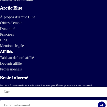
Arctic Blue
À propos d'Arctic Blue
Offres d'emploi
Durabilité
Principes
Blog
Mentions légales
Affiliés
Tableau de bord affilié
Devenir affilié
Professionnels
Reste informé
Inscris-toi à notre newsletter et sois informé en avant-première des promotions et des nouveautés.
Nom
E-
mail