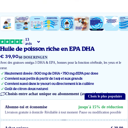
13
avis
Huile de poisson riche en EPA DHA
€ 39,90
Prix
60 DOSERINGEN
régulier
Avec des graisses oméga-3 DHA & EPA, bonnes pour la fonction cérébrale, les yeux et le
cœur.
Hautement dosée : 500 mg de DHA + 750 mg d'EPA par dose
Convient aux petits (à partir de 1 an) et aux grands
Convient aussi dans le yaourt ou directement à la cuillère
Goût de citron doux naturel
Choisis entre achat unique ou abonnement (avec réduction)
Choix le plus populaire
Abonne-toi et économise
jusqu'à 15% de réduction
·
·
Livraison gratuite à domicile
Résiliable à tout moment
Pause ou modification possible
ou