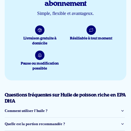
Goed en zeer snelle levering.
abonnement
Simple, flexible et avantageux.
Karin
23 févr 2026
Livraison gratuite à
Résiliable à tout moment
Zie eerder
domicile
Koen Van Renterghem
Pause ou modification
possible
8 févr 2026
Prima visolie. Maar best prijzig!
Questions fréquentes sur Huile de poisson riche en EPA
GWDU
DHA
Comment utiliser l'huile ?
1 déc 2025
Quelle est la portion recommandée ?
Es scheint gut zu sein