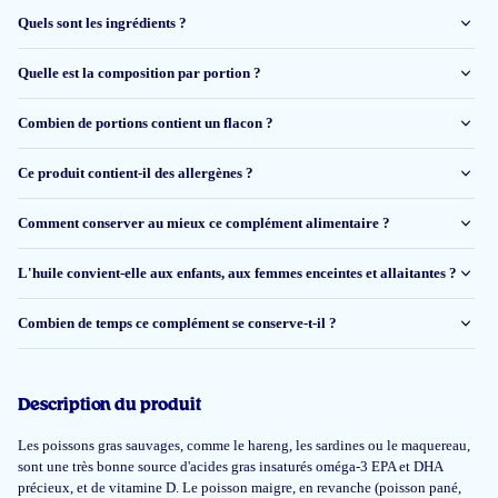
Quels sont les ingrédients ?
Ruth
Quelle est la composition par portion ?
24 nov 2025
Combien de portions contient un flacon ?
Makkelijk in te nemen
Ce produit contient-il des allergènes ?
Jannie Cruiming
Comment conserver au mieux ce complément alimentaire ?
L'huile convient-elle aux enfants, aux femmes enceintes et allaitantes ?
23 nov 2025
Ik ben fan, opnieuw besteld.
Combien de temps ce complément se conserve-t-il ?
Marie Vandenhende
Description du produit
7 nov 2025
Les poissons gras sauvages, comme le hareng, les sardines ou le maquereau,
sont une très bonne source d'acides gras insaturés oméga-3 EPA et DHA
Perfecte smaak
précieux, et de vitamine D. Le poisson maigre, en revanche (poisson pané,