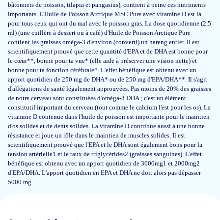
bâtonnets de poisson, tilapia et pangasius), contient à peine ces nutriments
E van Venrooij
importants. L'Huile de Poisson Arctique MSC Pure avec vitamine D est là
pour tous ceux qui ont du mal avec le poisson gras. La dose quotidienne (2,5
ml) (une cuillère à dessert ou à café) d'Huile de Poisson Arctique Pure
contient les graisses oméga-3 d'environ (converti) un hareng entier. Il est
31 oct 2025
scientifiquement prouvé que cette quantité d'EPA et de DHA est bonne pour
Makkelijk in te en door toevoeging van citroen, valt de vissmaak
le cœur**, bonne pour ta vue* (elle aide à préserver une vision nette) et
nagenoeg weg.
bonne pour ta fonction cérébrale*. L'effet bénéfique est obtenu avec un
apport quotidien de 250 mg de DHA* ou de 250 mg d'EPA/DHA**. Il s'agit
Wilma
d'allégations de santé légalement approuvées. Pas moins de 20% des graisses
de notre cerveau sont constituées d'oméga-3 DHA ; c'est un élément
constitutif important du cerveau (tout comme le calcium l'est pour les os). La
vitamine D contenue dans l'huile de poisson est importante pour le maintien
20 oct 2025
d'os solides et de dents solides. La vitamine D contribue aussi à une bonne
résistance et joue un rôle dans le maintien de muscles solides. Il est
Gebruik het sinds kort; kan er nog geen mening over vormen.
scientifiquement prouvé que l'EPA et le DHA sont également bons pour la
tension artérielle1 et le taux de triglycérides2 (graisses sanguines). L'effet
H. Lomulder
bénéfique est obtenu avec un apport quotidien de 3000mg1 et 2000mg2
d'EPA/DHA. L'apport quotidien en EPA et DHA ne doit alors pas dépasser
5000 mg.
1 juin 2025
Uitstekend