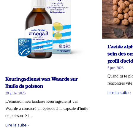
L'acide alp
sein des om
profil d'ac
5 juin 2026
Quand tu te pl
Keuringsdienst van Waarde sur
rencontres vite
l'huile de poisson
Lire la suite ›
29 juillet 2026
L'émission néerlandaise Keuringsdienst van
Waarde a consacré un épisode à la capsule d'huile
de poisson. Si...
Lire la suite ›