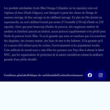
Les produits néerlandais Arctic Blue Omega-3 (liquides ou en capsules) sont soit
végétaux (à base d'huile d'algues), soit fabriqués à partir des chutes de filetage de
saumon sauvage, de lieu sauvage ou de cabillaud sauvage. En plus du filet destiné au
supermarché, un seul cabillaud fournit pas moins d'1 bouteille (150 ml) d'huile ou 250
capsules. Alors que pour beaucoup d'huiles de poisson, des cargaisons entières de
sardines et d'anchois passent au hachoir, aucun poisson supplémentaire n'est pêché pour
l'huile de poisson Arctic Blue. Tu as la garantie que nous ne touchons pas à la nourriture
des dauphins, des oiseaux marins, des lions de mer et des baleines. Et la garantie qu'il
n'y a aucun effet néfaste pour les océans, l'environnement et les populations locales.
Cette méthode de travail nous a valu d'être les premiers aux Pays-Bas à obtenir le label
MSC, que les organisations de protection de la nature considèrent comme la meilleure
garantie d'une pêche durable.
Conditions générales
Politique de confidentialité
Cookies
Avertissement