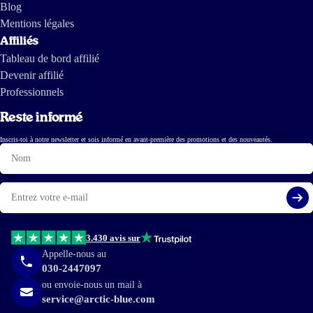
Blog
Mentions légales
Affiliés
Tableau de bord affilié
Devenir affilié
Professionnels
Reste informé
Inscris-toi à notre newsletter et sois informé en avant-première des promotions et des nouveautés.
Nom
E-
mail
S'i
3.430 avis sur
Appelle-nous au
030-2447097
ou envoie-nous un mail à
service@arctic-blue.com