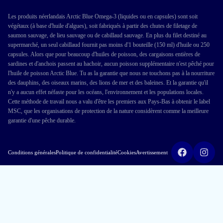
Les produits néerlandais Arctic Blue Omega-3 (liquides ou en capsules) sont soit
végétaux (à base d'huile d'algues), soit fabriqués à partir des chutes de filetage de
saumon sauvage, de lieu sauvage ou de cabillaud sauvage. En plus du filet destiné au
supermarché, un seul cabillaud fournit pas moins d'1 bouteille (150 ml) d'huile ou 250
capsules. Alors que pour beaucoup d'huiles de poisson, des cargaisons entières de
sardines et d'anchois passent au hachoir, aucun poisson supplémentaire n'est pêché pour
l'huile de poisson Arctic Blue. Tu as la garantie que nous ne touchons pas à la nourriture
des dauphins, des oiseaux marins, des lions de mer et des baleines. Et la garantie qu'il
n'y a aucun effet néfaste pour les océans, l'environnement et les populations locales.
Cette méthode de travail nous a valu d'être les premiers aux Pays-Bas à obtenir le label
MSC, que les organisations de protection de la nature considèrent comme la meilleure
garantie d'une pêche durable.
Conditions générales
Politique de confidentialité
Cookies
Avertissement