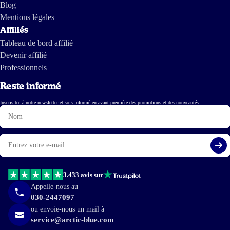
Blog
Mentions légales
Affiliés
Tableau de bord affilié
Devenir affilié
Professionnels
Reste informé
Inscris-toi à notre newsletter et sois informé en avant-première des promotions et des nouveautés.
Nom
E-
mail
S'i
3.433 avis sur
Appelle-nous au
030-2447097
ou envoie-nous un mail à
service@arctic-blue.com