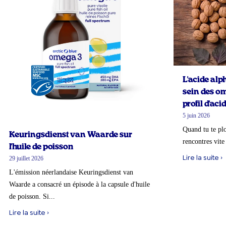
L'acide alp
sein des om
profil d'ac
5 juin 2026
Quand tu te pl
Keuringsdienst van Waarde sur
rencontres vite
l'huile de poisson
Lire la suite ›
29 juillet 2026
L'émission néerlandaise Keuringsdienst van
Waarde a consacré un épisode à la capsule d'huile
de poisson. Si...
Lire la suite ›