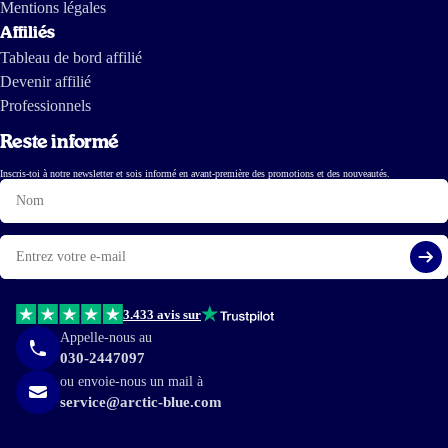
Mentions légales
Affiliés
Tableau de bord affilié
Devenir affilié
Professionnels
Reste informé
Inscris-toi à notre newsletter et sois informé en avant-première des promotions et des nouveautés.
Nom
E-
mail
S'i
3.433 avis sur
Appelle-nous au
030-2447097
ou envoie-nous un mail à
service@arctic-blue.com