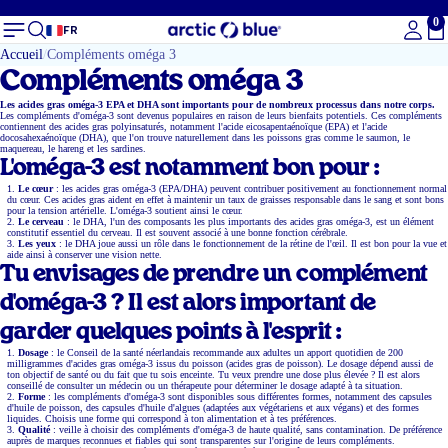
0
To
FR
Accueil
Compléments oméga 3
Compléments oméga 3
Les acides gras oméga-3 EPA et DHA sont importants pour de nombreux processus dans notre corps.
Les compléments d'oméga-3 sont devenus populaires en raison de leurs bienfaits potentiels. Ces compléments
contiennent des acides gras polyinsaturés, notamment l'acide eicosapentaénoïque (EPA) et l'acide
docosahexaénoïque (DHA), que l'on trouve naturellement dans les poissons gras comme le saumon, le
maquereau, le hareng et les sardines.
L'oméga-3 est notamment bon pour :
Le cœur
: les acides gras oméga-3 (EPA/DHA) peuvent contribuer positivement au fonctionnement normal
du cœur. Ces acides gras aident en effet à maintenir un taux de graisses responsable dans le sang et sont bons
pour la tension artérielle. L'oméga-3 soutient ainsi le cœur.
Le cerveau
: le DHA, l'un des composants les plus importants des acides gras oméga-3, est un élément
constitutif essentiel du cerveau. Il est souvent associé à une bonne fonction cérébrale.
Les yeux
: le DHA joue aussi un rôle dans le fonctionnement de la rétine de l'œil. Il est bon pour la vue et
aide ainsi à conserver une vision nette.
Tu envisages de prendre un complément
d'oméga-3 ? Il est alors important de
garder quelques points à l'esprit :
Dosage
: le Conseil de la santé néerlandais recommande aux adultes un apport quotidien de 200
milligrammes d'acides gras oméga-3 issus du poisson (acides gras de poisson). Le dosage dépend aussi de
ton objectif de santé ou du fait que tu sois enceinte. Tu veux prendre une dose plus élevée ? Il est alors
conseillé de consulter un médecin ou un thérapeute pour déterminer le dosage adapté à ta situation.
Forme
: les compléments d'oméga-3 sont disponibles sous différentes formes, notamment des capsules
d'huile de poisson, des capsules d'huile d'algues (adaptées aux végétariens et aux végans) et des formes
liquides. Choisis une forme qui correspond à ton alimentation et à tes préférences.
Qualité
: veille à choisir des compléments d'oméga-3 de haute qualité, sans contamination. De préférence
auprès de marques reconnues et fiables qui sont transparentes sur l'origine de leurs compléments.