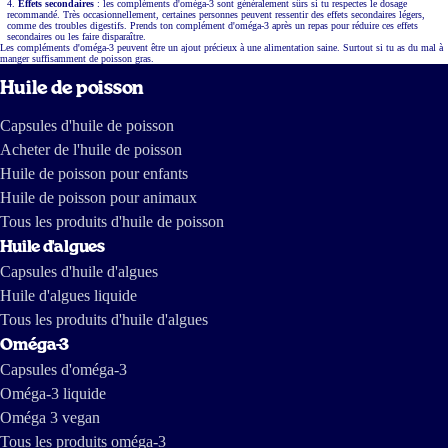
Effets secondaires
: les compléments d'oméga-3 sont généralement sûrs si tu respectes le dosage
recommandé. Très occasionnellement, certaines personnes peuvent ressentir des effets secondaires légers,
comme des troubles digestifs. Prends ton complément d'oméga-3 après un repas pour réduire ces effets
secondaires ou les faire disparaître.
Les compléments d'oméga-3 peuvent être un ajout précieux à une alimentation saine. Surtout si tu as du mal à
manger suffisamment de poisson gras.
Huile de poisson
Capsules d'huile de poisson
Acheter de l'huile de poisson
Huile de poisson pour enfants
Huile de poisson pour animaux
Tous les produits d'huile de poisson
Huile d'algues
Capsules d'huile d'algues
Huile d'algues liquide
Tous les produits d'huile d'algues
Oméga-3
Capsules d'oméga-3
Oméga-3 liquide
Oméga 3 vegan
Tous les produits oméga-3