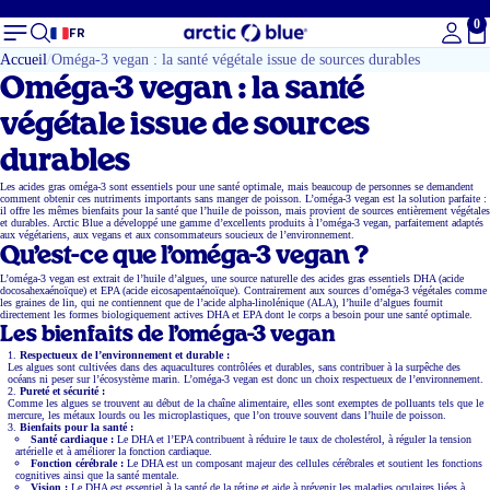
0
To
FR
Accueil
Oméga-3 vegan : la santé végétale issue de sources durables
Oméga-3 vegan : la santé
végétale issue de sources
durables
Les acides gras oméga-3 sont essentiels pour une santé optimale, mais beaucoup de personnes se demandent
comment obtenir ces nutriments importants sans manger de poisson. L’oméga-3 vegan est la solution parfaite :
il offre les mêmes bienfaits pour la santé que l’huile de poisson, mais provient de sources entièrement végétales
et durables. Arctic Blue a développé une gamme d’excellents produits à l’oméga-3 vegan, parfaitement adaptés
aux végétariens, aux vegans et aux consommateurs soucieux de l’environnement.
Qu’est-ce que l’oméga-3 vegan ?
L’oméga-3 vegan est extrait de l’huile d’algues, une source naturelle des acides gras essentiels DHA (acide
docosahexaénoïque) et EPA (acide eicosapentaénoïque). Contrairement aux sources d’oméga-3 végétales comme
les graines de lin, qui ne contiennent que de l’acide alpha-linolénique (ALA), l’huile d’algues fournit
directement les formes biologiquement actives DHA et EPA dont le corps a besoin pour une santé optimale.
Les bienfaits de l’oméga-3 vegan
Respectueux de l’environnement et durable :
Les algues sont cultivées dans des aquacultures contrôlées et durables, sans contribuer à la surpêche des
océans ni peser sur l’écosystème marin. L’oméga-3 vegan est donc un choix respectueux de l’environnement.
Pureté et sécurité :
Comme les algues se trouvent au début de la chaîne alimentaire, elles sont exemptes de polluants tels que le
mercure, les métaux lourds ou les microplastiques, que l’on trouve souvent dans l’huile de poisson.
Bienfaits pour la santé :
Santé cardiaque :
Le DHA et l’EPA contribuent à réduire le taux de cholestérol, à réguler la tension
artérielle et à améliorer la fonction cardiaque.
Fonction cérébrale :
Le DHA est un composant majeur des cellules cérébrales et soutient les fonctions
cognitives ainsi que la santé mentale.
Vision :
Le DHA est essentiel à la santé de la rétine et aide à prévenir les maladies oculaires liées à