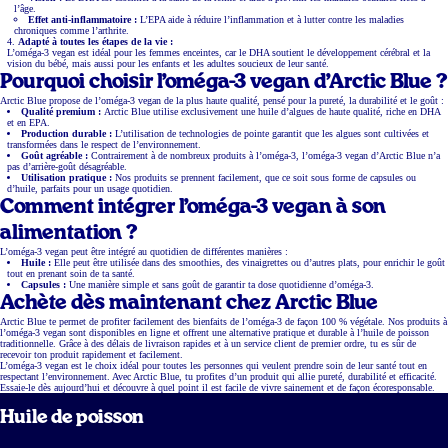
l’âge.
Effet anti-inflammatoire :
L’EPA aide à réduire l’inflammation et à lutter contre les maladies
chroniques comme l’arthrite.
Adapté à toutes les étapes de la vie :
L’oméga-3 vegan est idéal pour les femmes enceintes, car le DHA soutient le développement cérébral et la
vision du bébé, mais aussi pour les enfants et les adultes soucieux de leur santé.
Pourquoi choisir l’oméga-3 vegan d’Arctic Blue ?
Arctic Blue propose de l’oméga-3 vegan de la plus haute qualité, pensé pour la pureté, la durabilité et le goût :
Qualité premium :
Arctic Blue utilise exclusivement une huile d’algues de haute qualité, riche en DHA
et en EPA.
Production durable :
L’utilisation de technologies de pointe garantit que les algues sont cultivées et
transformées dans le respect de l’environnement.
Goût agréable :
Contrairement à de nombreux produits à l’oméga-3, l’oméga-3 vegan d’Arctic Blue n’a
pas d’arrière-goût désagréable.
Utilisation pratique :
Nos produits se prennent facilement, que ce soit sous forme de capsules ou
d’huile, parfaits pour un usage quotidien.
Comment intégrer l’oméga-3 vegan à son
alimentation ?
L’oméga-3 vegan peut être intégré au quotidien de différentes manières :
Huile :
Elle peut être utilisée dans des smoothies, des vinaigrettes ou d’autres plats, pour enrichir le goût
tout en prenant soin de ta santé.
Capsules :
Une manière simple et sans goût de garantir ta dose quotidienne d’oméga-3.
Achète dès maintenant chez Arctic Blue
Arctic Blue te permet de profiter facilement des bienfaits de l’oméga-3 de façon 100 % végétale. Nos produits à
l’oméga-3 vegan sont disponibles en ligne et offrent une alternative pratique et durable à l’huile de poisson
traditionnelle. Grâce à des délais de livraison rapides et à un service client de premier ordre, tu es sûr de
recevoir ton produit rapidement et facilement.
L’oméga-3 vegan est le choix idéal pour toutes les personnes qui veulent prendre soin de leur santé tout en
respectant l’environnement. Avec Arctic Blue, tu profites d’un produit qui allie pureté, durabilité et efficacité.
Essaie-le dès aujourd’hui et découvre à quel point il est facile de vivre sainement et de façon écoresponsable.
Huile de poisson