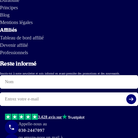
Durabilité
Principes
Blog
Mentions légales
Affiliés
Tableau de bord affilié
Devenir affilié
Professionnels
Reste informé
Inscris-toi à notre newsletter et sois informé en avant-première des promotions et des nouveautés.
Nom
E-
mail
S'i
3.428 avis sur
Appelle-nous au
030-2447097
ou envoie-nous un mail à