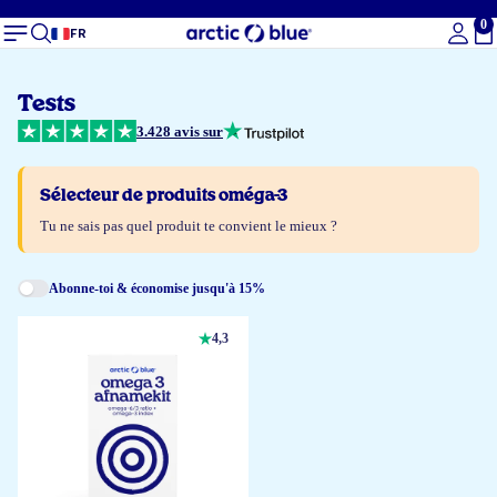
0
To
FR
Tests
3.428 avis sur
Sélecteur de produits oméga-3
Tu ne sais pas quel produit te convient le mieux ?
Abonne-toi & économise jusqu'à 15%
4,3