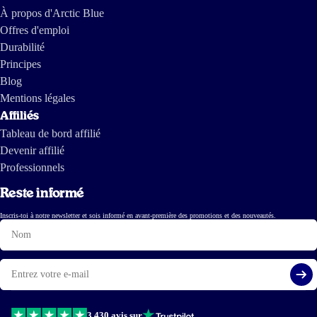
À propos d'Arctic Blue
Offres d'emploi
Durabilité
Principes
Blog
Mentions légales
Affiliés
Tableau de bord affilié
Devenir affilié
Professionnels
Reste informé
Inscris-toi à notre newsletter et sois informé en avant-première des promotions et des nouveautés.
Nom
E-
mail
S'i
3.430 avis sur