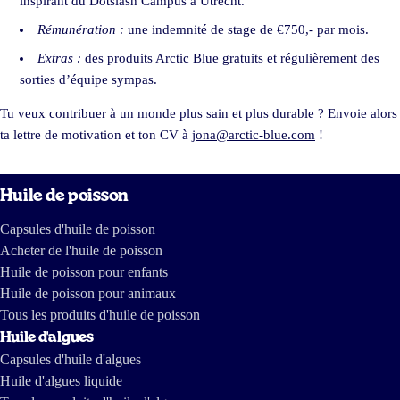
inspirant du Dotslash Campus à Utrecht.
Rémunération :
une indemnité de stage de €750,- par mois.
Extras :
des produits Arctic Blue gratuits et régulièrement des
sorties d’équipe sympas.
Tu veux contribuer à un monde plus sain et plus durable ? Envoie alors
ta lettre de motivation et ton CV à
jona@arctic-blue.com
!
Huile de poisson
Capsules d'huile de poisson
Acheter de l'huile de poisson
Huile de poisson pour enfants
Huile de poisson pour animaux
Tous les produits d'huile de poisson
Huile d'algues
Capsules d'huile d'algues
Huile d'algues liquide