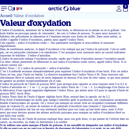
0
To
FR
Accueil
Valeur d'oxydation
Valeur d'oxydation
L’indice d’oxydation, autrement dit la fraîcheur d’une huile, se détermine en la sentant ou en la goûtant. Une
huile fraîche ne provoque jamais de ‘remontées’, des rots à l’odeur de poisson. Tu peux aussi mesurer la
fraîcheur très précisément en laboratoire et l’exprimer ensuite sous forme de chiffre. Dans notre métier, ce
chiffre s’appelle l’indice d’oxydation, parfois aussi appelé l’indice Totox.
Cela signifie « indice d’oxydation totale ». Nos partenaires norvégiens et nous-mêmes le mesurons
régulièrement.
Dans de nombreuses analyses, le degré d’oxydation n’est indiqué que par l’indice de peroxyde. Cela ne suffit
pas, car ces peroxydes continuent à se transformer. C’est pourquoi nous mesurons aussi un second indicateur
important de fraîcheur : l’indice d’anisidine.
L’indice de peroxyde indique l’oxydation actuelle, tandis que l’indice d’anisidine mesure l’oxydation passée.
Ces deux valeurs permettent de déterminer le seul indice d’oxydation totale correct, appelé indice Totox. Il se
calcule comme suit :
Indice Totox = (2 x indice de peroxyde) + indice d’anisidine.
C’est LA méthode reconnue internationalement pour exprimer l’indice d’oxydation d’une huile. Plus cet indice
Totox est bas, plus l’huile est fraîche. La directive européenne fixe l’indice Totox à 30. Nous trouvons cela
ridiculement élevé et sommes ravis de rester largement en dessous d’un tiers de cette valeur, ce qui nous permet
de garantir un produit exceptionnellement sûr et sain.
L’indice de peroxyde de l’huile de poisson MSC pure arctique pour capsules se situe toujours entre 0 et 0,5 et
l’indice d’anisidine est
<
1 ou
<
2, ce qui donne un indice Totox de
<
2 ou
<
3. Le remplissage d’un flacon ou
la fabrication d’une capsule augmente légèrement l’indice Totox, qui atteint ainsi 4,9 pour la capsule d’huile de
poisson MSC Arctic Blue.
L’indice Totox final de l’huile d’algues végétale Arctic Blue, mesuré dans la capsule, est de 5,2.
Pour éviter d’endommager les acides gras oméga-3 sensibles après la production, une combinaison savamment
étudiée d’antioxydants est ajoutée. On y trouve par exemple un extrait riche en tocophérol (contenant différents
types de vitamine E), un extrait de romarin et du palmitate d’ascorbyle (une vitamine C liposoluble).
Un indice d’oxydation très bas est non seulement meilleur pour ton corps qu’une huile rance, mais il évite
aussi que nous devions ajouter des arômes artificiels puissants pour masquer un indice d’oxydation élevé ou
une huile trop vieille.
L’indice Totox bas de l’huile de poisson explique donc aussi son goût doux, ce qui permet de l’utiliser dans un
yaourt, un smoothie, un shake ou directement à la cuillère.
Si tu utilises une autre marque d’huile de poisson, il est conseillé de demander son indice d’oxydation.
Si elle ne peut pas ou ne veut pas te fournir de document de laboratoire à ce sujet, tu en sais déjà