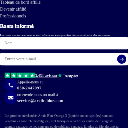
Tableau de bord affilié
Devenir affilié
Professionnels
Reste informé
Inscris-toi à notre newsletter et sois informé en avant-première des promotions et des nouveautés.
Nom
E-
mail
S'i
3.431 avis sur
Appelle-nous au
030-2447097
ou envoie-nous un mail à
service@arctic-blue.com
Les produits néerlandais Arctic Blue Omega-3 (liquides ou en capsules) sont soit
végétaux (à base d'huile d'algues), soit fabriqués à partir des chutes de filetage de
saumon sauvage, de lieu sauvage ou de cabillaud sauvage. En plus du filet destiné au