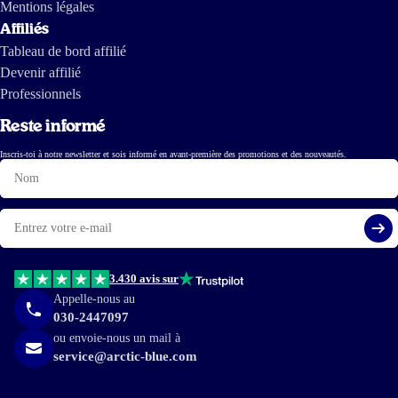
Mentions légales
Affiliés
Tableau de bord affilié
Devenir affilié
Professionnels
Reste informé
Inscris-toi à notre newsletter et sois informé en avant-première des promotions et des nouveautés.
Nom
E-
mail
S'i
3.430 avis sur
Appelle-nous au
030-2447097
ou envoie-nous un mail à
service@arctic-blue.com