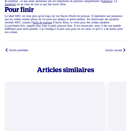
de meilleur : ce qui serait autrement jeté est transformé en précieux compléments d'
oméga-3
. La
durabilité
est au cœur de tout ce que fait Arctic Blue.
Pour finir
Le label MSC est bien plus qu'un logo sur ton flacon d'huile de poisson. Il représente une promesse :
que les océans restent pleins de vie pour nos enfants et petits-enfants. En choisissant des produits
certifiés MSC comme l'
huile de poisson
d'Arctic Blue, tu votes pour des océans durables.
La prochaine fois, regarde donc bien ce petit poisson bleu. Il est minuscule, mais il fait une grande
différence pour notre planète. Car l'oméga-3 le plus sain pour toi est aussi ce qu'il y a de mieux pour
nos océans.
Article précédent
Article suivant
Articles similaires