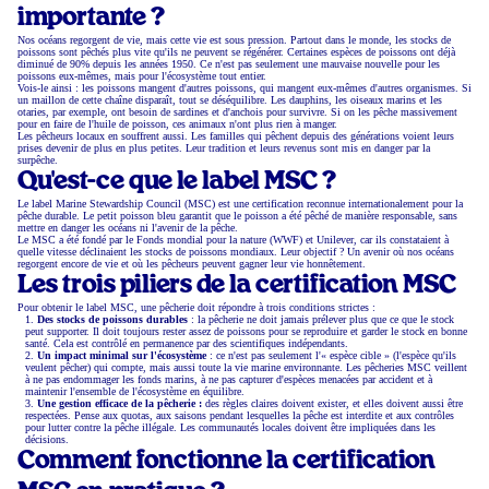
importante ?
Nos océans regorgent de vie, mais cette vie est sous pression. Partout dans le monde, les stocks de
poissons sont pêchés plus vite qu'ils ne peuvent se régénérer. Certaines espèces de poissons ont déjà
diminué de 90% depuis les années 1950. Ce n'est pas seulement une mauvaise nouvelle pour les
poissons eux-mêmes, mais pour l'écosystème tout entier.
Vois-le ainsi : les poissons mangent d'autres poissons, qui mangent eux-mêmes d'autres organismes. Si
un maillon de cette chaîne disparaît, tout se déséquilibre. Les dauphins, les oiseaux marins et les
otaries, par exemple, ont besoin de sardines et d'anchois pour survivre. Si on les pêche massivement
pour en faire de l'huile de poisson, ces animaux n'ont plus rien à manger.
Les pêcheurs locaux en souffrent aussi. Les familles qui pêchent depuis des générations voient leurs
prises devenir de plus en plus petites. Leur tradition et leurs revenus sont mis en danger par la
surpêche.
Qu'est-ce que le label MSC ?
Le label Marine Stewardship Council (MSC) est une certification reconnue internationalement pour la
pêche durable. Le petit poisson bleu garantit que le poisson a été pêché de manière responsable, sans
mettre en danger les océans ni l'avenir de la pêche.
Le MSC a été fondé par le Fonds mondial pour la nature (WWF) et Unilever, car ils constataient à
quelle vitesse déclinaient les stocks de poissons mondiaux. Leur objectif ? Un avenir où nos océans
regorgent encore de vie et où les pêcheurs peuvent gagner leur vie honnêtement.
Les trois piliers de la certification MSC
Pour obtenir le label MSC, une pêcherie doit répondre à trois conditions strictes :
Des stocks de poissons durables
: la pêcherie ne doit jamais prélever plus que ce que le stock
peut supporter. Il doit toujours rester assez de poissons pour se reproduire et garder le stock en bonne
santé. Cela est contrôlé en permanence par des scientifiques indépendants.
Un impact minimal sur l'écosystème
: ce n'est pas seulement l'« espèce cible » (l'espèce qu'ils
veulent pêcher) qui compte, mais aussi toute la vie marine environnante. Les pêcheries MSC veillent
à ne pas endommager les fonds marins, à ne pas capturer d'espèces menacées par accident et à
maintenir l'ensemble de l'écosystème en équilibre.
Une gestion efficace de la pêcherie :
des règles claires doivent exister, et elles doivent aussi être
respectées. Pense aux quotas, aux saisons pendant lesquelles la pêche est interdite et aux contrôles
pour lutter contre la pêche illégale. Les communautés locales doivent être impliquées dans les
décisions.
Comment fonctionne la certification