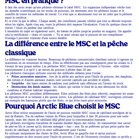
MSC en pratique ?
Il faut des mois avant qu'une pêcherie obtienne le label MSC. Un organisme indépendant vérifie tout :
les données scientifiques sur les stocks de poissons, les entretiens avec les pêcheurs locaux et le
contrôle de toutes les méthodes de travail. Ce n'est que si absolument tout est en ordre que la pêcherie
reçoit le certificat.
Et ce n'est là que le début. Chaque année, des contrôleurs passent vérifier que tout se déroule toujours
selon les règles. Après cinq ans, toute la pêcherie doit repasser l'évaluation. Font-ils quelque chose de
travers ? Alors ils perdent leur certificat.
L'ensemble du trajet est également suivi, du bateau de pêche jusqu'au produit en magasin. On appelle
cela la certification « chain of custody ». Tu es ainsi certain que le poisson de ton complément
d'oméga-3 provient vraiment d'une source durable.
La différence entre le MSC et la pêche
classique
La différence est vraiment énorme. Beaucoup de pêcheries commerciales cherchent surtout à capturer un
maximum en un minimum de temps. Elles ne réfléchissent pas aux conséquences pour les océans ni à
l'avenir de leur propre métier. Les pêcheries MSC fonctionnent exactement à l'inverse : elles veillent
consciemment à ce qu'il y ait encore du poisson à pêcher dans 50 ans.
Les pêcheries classiques utilisent souvent des méthodes néfastes pour l'océan :
Prises accessoires massives
: lors de la pêche aux anchois pour l'huile de poisson, des dauphins,
des tortues et d'autres animaux marins sont souvent capturés par accident et rejetés.
Surpêche
: des bancs entiers de sardines sont prélevés sans réflexion sur l'avenir du stock.
Destruction des fonds marins
: les chaluts qui raclent le fond de la mer détruisent les récifs
coralliens et d'autres habitats importants.
Les pêcheries MSC procèdent différemment. Elles utilisent des filets plus sélectifs, respectent les zones
de reproduction et se tiennent à des quotas stricts. Les pêcheurs de cabillaud MSC norvégiens utilisent
par exemple des hameçons plutôt que des filets, ce qui évite toute prise accessoire.
Pourquoi Arctic Blue choisit le MSC
Arctic Blue utilise uniquement de l'huile de poisson certifiée MSC issue de cabillaud norvégien de la
mer de Barents. Pas de sardines venues du Pérou pour lesquelles il faut 30 poissons pour une seule
capsule, mais des chutes de cabillaud déjà pêché pour la consommation humaine.
Les pêcheurs norvégiens travaillent de manière durable depuis des siècles. Ils transmettent leur savoir
de père en fils et savent qu'ils doivent ménager « leur » mer. Ils ne prélèvent qu'une petite partie des
stocks de cabillaud, afin qu'il en reste suffisamment pour l'avenir.
En utilisant uniquement des chutes de filet, Arctic Blue ne gaspille rien et aucun poisson
supplémentaire ne doit mourir pour l'huile de poisson. C'est de l'économie circulaire dans ce qu'elle a