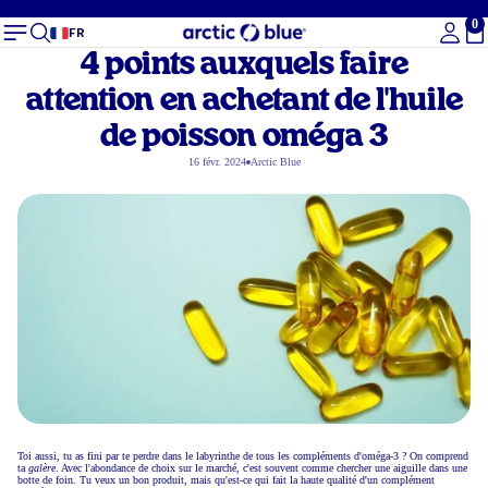
0
To
FR
4 points auxquels faire
attention en achetant de l'huile
de poisson oméga 3
16 févr. 2024
Arctic Blue
Toi aussi, tu as fini par te perdre dans le labyrinthe de tous les compléments d'oméga-3 ? On comprend
ta
galère
. Avec l'abondance de choix sur le marché, c'est souvent comme chercher une aiguille dans une
botte de foin. Tu veux un bon produit, mais qu'est-ce qui fait la haute qualité d'un complément