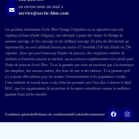
ou envoie-nous un mail à
service@arctic-blue.com
Les produits néerlandais Arctic Blue Omega-3 (liquides ou en capsules) sont soit
végétaux (à base d'huile d'algues), soit fabriqués à partir des chutes de filetage de
saumon sauvage, de lieu sauvage ou de cabillaud sauvage. En plus du filet destiné au
supermarché, un seul cabillaud fournit pas moins d'1 bouteille (150 ml) d'huile ou 250
capsules. Alors que pour beaucoup d'huiles de poisson, des cargaisons entières de
sardines et d'anchois passent au hachoir, aucun poisson supplémentaire n'est pêché pour
l'huile de poisson Arctic Blue. Tu as la garantie que nous ne touchons pas à la nourriture
des dauphins, des oiseaux marins, des lions de mer et des baleines. Et la garantie qu'il
n'y a aucun effet néfaste pour les océans, l'environnement et les populations locales.
Cette méthode de travail nous a valu d'être les premiers aux Pays-Bas à obtenir le label
MSC, que les organisations de protection de la nature considèrent comme la meilleure
garantie d'une pêche durable.
Conditions générales
Politique de confidentialité
Cookies
Avertissement