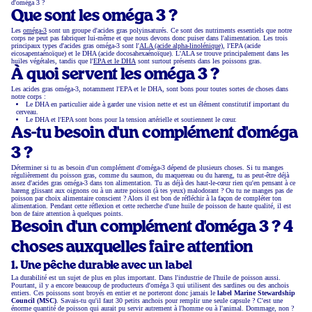
d'oméga 3 ?
Que sont les oméga 3 ?
Les
oméga-3
sont un groupe d'acides gras polyinsaturés. Ce sont des nutriments essentiels que notre
corps ne peut pas fabriquer lui-même et que nous devons donc puiser dans l'alimentation. Les trois
principaux types d'acides gras oméga-3 sont l'
ALA (acide alpha-linolénique)
, l'EPA (acide
eicosapentaénoïque) et le DHA (acide docosahexaénoïque). L'ALA se trouve principalement dans les
huiles végétales, tandis que l'
EPA et le DHA
sont surtout présents dans les poissons gras.
À quoi servent les oméga 3 ?
Les acides gras oméga-3, notamment l'EPA et le DHA, sont bons pour toutes sortes de choses dans
notre corps :
Le DHA en particulier aide à garder une vision nette et est un élément constitutif important du
cerveau.
Le DHA et l'EPA sont bons pour la tension artérielle et soutiennent le cœur.
As-tu besoin d'un complément d'oméga
3 ?
Déterminer si tu as besoin d'un complément d'oméga-3 dépend de plusieurs choses. Si tu manges
régulièrement du poisson gras, comme du saumon, du maquereau ou du hareng, tu as peut-être déjà
assez d'acides gras oméga-3 dans ton alimentation. Tu as déjà des haut-le-cœur rien qu'en pensant à ce
hareng glissant aux oignons ou à un autre poisson (à tes yeux) malodorant ? Ou tu ne manges pas de
poisson par choix alimentaire conscient ? Alors il est bon de réfléchir à la façon de compléter ton
alimentation. Pendant cette réflexion et cette recherche d'une huile de poisson de haute qualité, il est
bon de faire attention à quelques points.
Besoin d'un complément d'oméga 3 ? 4
choses auxquelles faire attention
1. Une pêche durable avec un label
La durabilité est un sujet de plus en plus important. Dans l'industrie de l'huile de poisson aussi.
Pourtant, il y a encore beaucoup de producteurs d'oméga 3 qui utilisent des sardines ou des anchois
entiers. Ces poissons sont broyés en entier et ne porteront donc jamais le
label Marine Stewardship
Council (MSC)
. Savais-tu qu'il faut 30 petits anchois pour remplir une seule capsule ? C'est une
énorme quantité de poisson qui aurait pu servir autrement à l'homme ou à l'animal. Dommage, non ?