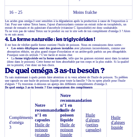
16 – 25
Moins fraîche
Les acides gras oméga-3 sont sensibles à la dégradation après la production à cause de l'exposition à
l'air. Pour une valeur Totox basse, l'ajout d'antioxydants comme un extrait riche en tocophérols, un
extrait de romarin et du palmitate d'ascorbyle (vitamine C liposoluble) est donc souhaitable.
Tu ne vois pas de valeur Totox sur le produit ou sur le site web de ton complément d'oméga 3 ? Alors
tu en sais assez.
4. La forme naturelle : les triglycérides !
Il est bon de vérifier quelle forme contient l'huile de poisson. Nous en connaissons deux sortes :
Les esters éthyliques
sont des graisses instables
avec plusieurs inconvénients, comme une
absorption réduite, un plus grand risque d'oxydation et un arrière-goût parfois un peu désagréable.
Pourquoi sont-ils utilisés ? C'est facile et moins cher.
La
forme triglycéride est la forme naturelle
, telle que les graisses existent aussi dans la nature
(donc dans le poisson). Cette forme est bien absorbable par ton corps et la plus stable. Si la qualité
est ta priorité, c'est donc un bon choix.
De quel oméga 3 as-tu besoin ?
Tu sais maintenant à quels points faire attention si tu veux acheter de l'huile de poisson. Tu préfères
une capsule ou une huile de poisson liquide pour toute la famille ? Ou tu optes plutôt pour l'huile
d'algues ? Tu trouveras ci-dessous un aperçu des différents compléments d'oméga 3.
De quel oméga 3 as-tu besoin ? Une comparaison des compléments
Notre
recommandation
Notre
n°1 en
recommandation
huile de
n°1 en
poisson
Huile
Compléments
Huile
capsules
liquide
d'algues
d'oméga
d'algues
Huile de
Huile de
(petites
3
liquide
poisson
poisson
capsules)
(grandes
liquide