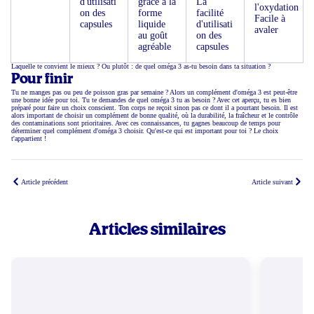
d'utilisati
grâce à la
La
l'oxydation
on des
forme
facilité
Facile à
capsules
liquide
d'utilisati
avaler
au goût
on des
agréable
capsules
Laquelle te convient le mieux ? Ou plutôt : de quel oméga 3 as-tu besoin dans ta situation ?
Pour finir
Tu ne manges pas ou peu de poisson gras par semaine ? Alors un complément d'oméga 3 est peut-être
une bonne idée pour toi. Tu te demandes de quel oméga 3 tu as besoin ? Avec cet aperçu, tu es bien
préparé pour faire un choix conscient. Ton corps ne reçoit sinon pas ce dont il a pourtant besoin. Il est
alors important de choisir un complément de bonne qualité, où la durabilité, la fraîcheur et le contrôle
des contaminations sont prioritaires. Avec ces connaissances, tu gagnes beaucoup de temps pour
déterminer quel complément d'oméga 3 choisir. Qu'est-ce qui est important pour toi ? Le choix
t'appartient !
Article précédent
Article suivant
Articles similaires