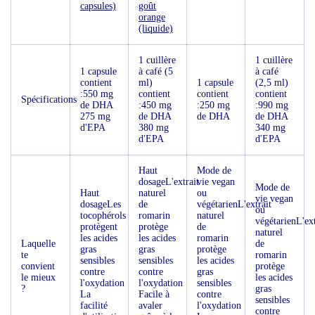
capsules)
goût
orange
(liquide)
1 cuillère
1 cuillère
1 capsule
à café (5
à café
contient
ml)
1 capsule
(2,5 ml)
:550 mg
contient
contient
contient
Spécifications
de DHA
:450 mg
:250 mg
:990 mg
275 mg
de DHA
de DHA
de DHA
d'EPA
380 mg
340 mg
d'EPA
d'EPA
Haut
Mode de
dosageL'extrait
vie vegan
Mode de
Haut
naturel
ou
vie vegan
dosageLes
de
végétarienL'extrait
ou
tocophérols
romarin
naturel
végétarienL'ext
protègent
protège
de
naturel
les acides
les acides
romarin
Laquelle
de
gras
gras
protège
te
romarin
sensibles
sensibles
les acides
convient
protège
contre
contre
gras
le mieux
les acides
l'oxydation
l'oxydation
sensibles
?
gras
La
Facile à
contre
sensibles
facilité
avaler
l'oxydation
contre