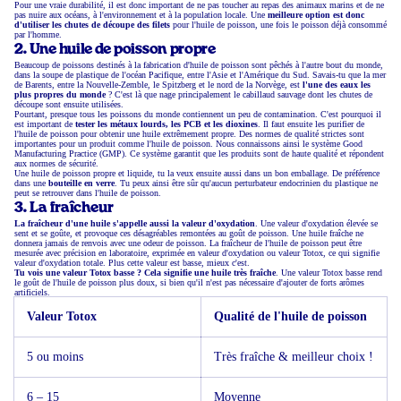
Pour une vraie durabilité, il est donc important de ne pas toucher au repas des animaux marins et de ne
pas nuire aux océans, à l'environnement et à la population locale. Une
meilleure option est donc
d'utiliser les chutes de découpe des filets
pour l'huile de poisson, une fois le poisson déjà consommé
par l'homme.
2. Une huile de poisson propre
Beaucoup de poissons destinés à la fabrication d'huile de poisson sont pêchés à l'autre bout du monde,
dans la soupe de plastique de l'océan Pacifique, entre l'Asie et l'Amérique du Sud. Savais-tu que la mer
de Barents, entre la Nouvelle-Zemble, le Spitzberg et le nord de la Norvège, est
l'une des eaux les
plus propres du monde
? C'est là que nage principalement le cabillaud sauvage dont les chutes de
découpe sont ensuite utilisées.
Pourtant, presque tous les poissons du monde contiennent un peu de contamination. C'est pourquoi il
est important de
tester les métaux lourds, les PCB et les dioxines
. Il faut ensuite les purifier de
l'huile de poisson pour obtenir une huile extrêmement propre. Des normes de qualité strictes sont
importantes pour un produit comme l'huile de poisson. Nous connaissons ainsi le système Good
Manufacturing Practice (GMP). Ce système garantit que les produits sont de haute qualité et répondent
aux normes de sécurité.
Une huile de poisson propre et liquide, tu la veux ensuite aussi dans un bon emballage. De préférence
dans une
bouteille en verre
. Tu peux ainsi être sûr qu'aucun perturbateur endocrinien du plastique ne
peut se retrouver dans l'huile de poisson.
3. La fraîcheur
La fraîcheur d'une huile s'appelle aussi la valeur d'oxydation
. Une valeur d'oxydation élevée se
sent et se goûte, et provoque ces désagréables remontées au goût de poisson. Une huile fraîche ne
donnera jamais de renvois avec une odeur de poisson. La fraîcheur de l'huile de poisson peut être
mesurée avec précision en laboratoire, exprimée en valeur d'oxydation ou valeur Totox, ce qui signifie
valeur d'oxydation totale. Plus cette valeur est basse, mieux c'est.
Tu vois une valeur Totox basse ? Cela signifie une huile très fraîche
. Une valeur Totox basse rend
le goût de l'huile de poisson plus doux, si bien qu'il n'est pas nécessaire d'ajouter de forts arômes
artificiels.
Valeur Totox
Qualité de l'huile de poisson
5 ou moins
Très fraîche & meilleur choix !
6 – 15
Moyenne