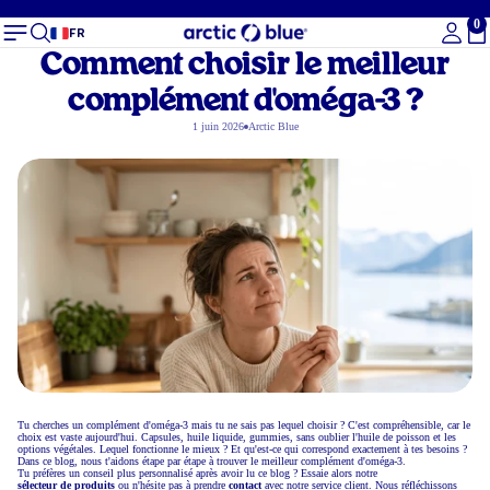
0
To
FR
Comment choisir le meilleur
complément d'oméga-3 ?
1 juin 2026
Arctic Blue
Tu cherches un complément d'oméga-3 mais tu ne sais pas lequel choisir ? C'est compréhensible, car le
choix est vaste aujourd'hui. Capsules, huile liquide, gummies, sans oublier l'huile de poisson et les
options végétales. Lequel fonctionne le mieux ? Et qu'est-ce qui correspond exactement à tes besoins ?
Dans ce blog, nous t'aidons étape par étape à trouver le meilleur complément d'oméga-3.
Tu préfères un conseil plus personnalisé après avoir lu ce blog ? Essaie alors notre
sélecteur de produits
ou n'hésite pas à prendre
contact
avec notre service client. Nous réfléchissons