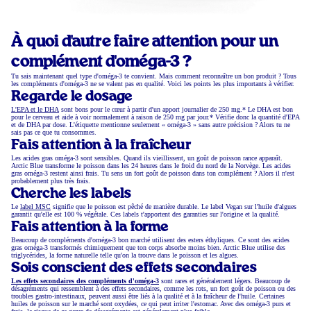
À quoi d'autre faire attention pour un
complément d'oméga-3 ?
Tu sais maintenant quel type d'oméga-3 te convient. Mais comment reconnaître un bon produit ? Tous
les compléments d'oméga-3 ne se valent pas en qualité. Voici les points les plus importants à vérifier.
Regarde le dosage
L'EPA et le DHA
sont bons pour le cœur à partir d'un apport journalier de 250 mg.* Le DHA est bon
pour le cerveau et aide à voir normalement à raison de 250 mg par jour.* Vérifie donc la quantité d'EPA
et de DHA par dose. L'étiquette mentionne seulement « oméga-3 » sans autre précision ? Alors tu ne
sais pas ce que tu consommes.
Fais attention à la fraîcheur
Les acides gras oméga-3 sont sensibles. Quand ils vieillissent, un goût de poisson rance apparaît.
Arctic Blue transforme le poisson dans les 24 heures dans le froid du nord de la Norvège. Les acides
gras oméga-3 restent ainsi frais. Tu sens un fort goût de poisson dans ton complément ? Alors il n'est
probablement plus très frais.
Cherche les labels
Le
label MSC
signifie que le poisson est pêché de manière durable. Le label Vegan sur l'huile d'algues
garantit qu'elle est 100 % végétale. Ces labels t'apportent des garanties sur l'origine et la qualité.
Fais attention à la forme
Beaucoup de compléments d'oméga-3 bon marché utilisent des esters éthyliques. Ce sont des acides
gras oméga-3 transformés chimiquement que ton corps absorbe moins bien. Arctic Blue utilise des
triglycérides, la forme naturelle telle qu'on la trouve dans le poisson et les algues.
Sois conscient des effets secondaires
Les effets secondaires des compléments d'oméga-3
sont rares et généralement légers. Beaucoup de
désagréments qui ressemblent à des effets secondaires, comme les rots, un fort goût de poisson ou des
troubles gastro-intestinaux, peuvent aussi être liés à la qualité et à la fraîcheur de l'huile. Certaines
huiles de poisson sur le marché sont oxydées, ce qui peut irriter l'estomac. Avec des oméga-3 purs et