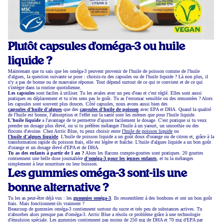
Plutôt capsules d'oméga-3 ou huile
liquide ?
Maintenant que tu sais que les oméga-3 peuvent provenir de l'huile de poisson comme de l'huile
d'algues, la question suivante se pose : choisis-tu des capsules ou de l'huile liquide ? Là non plus, il
n'y a pas de bonne ou de mauvaise réponse. Tout dépend surtout de ce qui te convient et de ce qui
s'intègre dans ta routine quotidienne.
Les capsules
sont faciles à utiliser. Tu les avales avec un peu d'eau et c'est réglé. Elles sont aussi
pratiques en déplacement et tu n'en sens pas le goût. Tu as l'estomac sensible ou des remontées ? Alors
les capsules sont souvent plus douces. Côté capsules, nous avons aussi bien des
capsules d'huile d'algues
que des
capsules d'huile de poisson
avec EPA et DHA. Quand la qualité
de l'huile est bonne, l'absorption et l'effet sur la santé sont les mêmes que pour l'huile liquide.
L'huile liquide
a l'avantage de te permettre d'ajuster facilement le dosage. C'est pratique si tu veux
prendre un dosage plus élevé, ou si tu préfères mélanger l'huile à un yaourt, un smoothie ou des
flocons d'avoine. Chez Arctic Blue, tu peux choisir entre
l'huile de poisson liquide
ou
l'huile d'algues liquide
. L'huile de poisson liquide a un goût doux d'orange ou de citron et, grâce à la
transformation rapide du poisson frais, elle est légère et fraîche. L'huile d'algues liquide a un bon goût
d'orange et un dosage élevé d'EPA et de DHA.
Tu as des enfants à partir de 1 an ?
Alors les flacons compte-gouttes sont pratiques. 20 gouttes
contiennent une belle dose journalière
d'oméga-3 pour les jeunes enfants
, et tu la mélanges
simplement à leur nourriture ou leur boisson.
Les gummies oméga-3 sont-ils une
bonne alternative ?
Tu les as peut-être déjà vus : les
gummies oméga-3
. Ils ressemblent à des bonbons et ont un bon goût
frais. Mais fonctionnent-ils vraiment ?
Beaucoup de gummies oméga-3 contiennent surtout du sucre et très peu de substances actives. Tu
n'absorbes alors presque pas d'oméga-3. Arctic Blue a résolu ce problème grâce à une technologie
d'émulsion spéciale. Les gummies contiennent pas moins de 250 mg de DHA et 70 mg d'EPA par