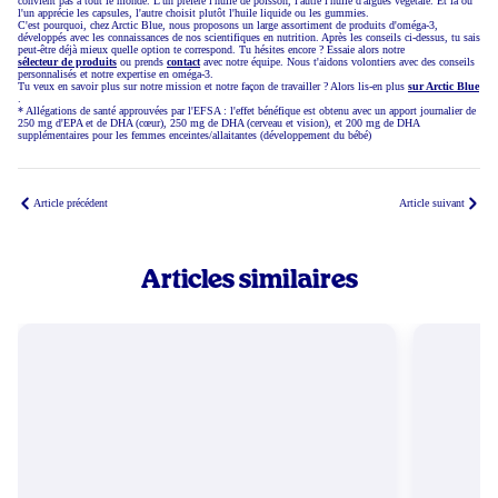
convient pas à tout le monde. L'un préfère l'huile de poisson, l'autre l'huile d'algues végétale. Et là où
l'un apprécie les capsules, l'autre choisit plutôt l'huile liquide ou les gummies.
C'est pourquoi, chez Arctic Blue, nous proposons un large assortiment de produits d'oméga-3,
développés avec les connaissances de nos scientifiques en nutrition. Après les conseils ci-dessus, tu sais
peut-être déjà mieux quelle option te correspond. Tu hésites encore ? Essaie alors notre
sélecteur de produits
ou prends
contact
avec notre équipe. Nous t'aidons volontiers avec des conseils
personnalisés et notre expertise en oméga-3.
Tu veux en savoir plus sur notre mission et notre façon de travailler ? Alors lis-en plus
sur Arctic Blue
.
* Allégations de santé approuvées par l'EFSA : l'effet bénéfique est obtenu avec un apport journalier de
250 mg d'EPA et de DHA (cœur), 250 mg de DHA (cerveau et vision), et 200 mg de DHA
supplémentaires pour les femmes enceintes/allaitantes (développement du bébé)
Article précédent
Article suivant
Articles similaires