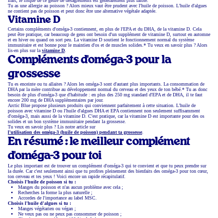
frais, le risque de ce genre de désagréments est généralement plus faible.
Tu as une allergie au poisson ? Alors mieux vaut être prudent avec l'huile de poisson. L'huile d'algues
ne contient pas de poisson et peut donc être une alternative végétale adaptée.
Vitamine D
Certains compléments d'oméga-3 contiennent, en plus de l'EPA et du DHA, de la vitamine D. Cela
peut être pratique, car beaucoup de gens ont besoin d'un supplément de vitamine D, surtout en automne
et en hiver ou quand on sort peu. La vitamine D soutient le fonctionnement normal du système
immunitaire et est bonne pour le maintien d'os et de muscles solides.* Tu veux en savoir plus ? Alors
lis-en plus sur la
vitamine D
.
Compléments d'oméga-3 pour la
grossesse
Tu es enceinte ou tu allaites ? Alors les oméga-3 sont d'autant plus importants. La consommation de
DHA par la mère contribue au développement normal du cerveau et des yeux de ton bébé.* Tu as donc
besoin de plus d'oméga-3 que d'habitude : en plus des 250 mg standard d'EPA et de DHA, il te faut
encore 200 mg de DHA supplémentaires par jour.
Arctic Blue propose plusieurs produits qui conviennent parfaitement à cette situation. L'huile de
poisson avec vitamine D ou l'huile d'algues DHA et EPA contiennent non seulement suffisamment
d'oméga-3, mais aussi de la vitamine D. C'est pratique, car la vitamine D est importante pour des os
solides et un bon système immunitaire pendant la grossesse.
Tu veux en savoir plus ? Lis notre article sur
l'utilisation des oméga-3 (huile de poisson) pendant ta grossesse
.
En résumé : le meilleur complément
d'oméga-3 pour toi
Le plus important est de trouver un complément d'oméga-3 qui te convient et que tu peux prendre sur
la durée. Car c'est seulement ainsi que tu profites pleinement des bienfaits des oméga-3 pour ton cœur,
ton cerveau et tes yeux ! Voici encore un rapide récapitulatif.
Choisis l'huile de poisson si tu :
Manges du poisson et n'as aucun problème avec cela ;
Recherches la forme la plus naturelle ;
Accordes de l'importance au label MSC.
Choisis l'huile d'algues si tu :
Manges végétarien ou végan ;
Ne veux pas ou ne peux pas consommer de poisson ;