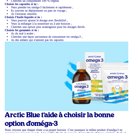
Cherches un complément 100 % végétal.
Choisis les capsules si tu :
Veux prendre tes oméga-3 facilement et rapidement ;
Es souvent en déplacement ou pars en voyage ;
As l'estomac sensible.
Choisis l'huile liquide si tu :
Veux pouvoir ajuster le dosage avec flexibilité ;
Veux la mélanger à la nourriture ou à une boisson ;
Cherches une option plus avantageuse pour les dosages élevés.
Choisis les gummies si tu :
As du mal à avaler ;
Cherches une façon savoureuse de consommer tes oméga-3 ;
As des enfants qui n'aiment pas les capsules.
Arctic Blue t'aide à choisir la bonne
option d'oméga-3
Nous croyons que chaque client a sa propre histoire. C'est pourquoi le même produit d'oméga-3 ne