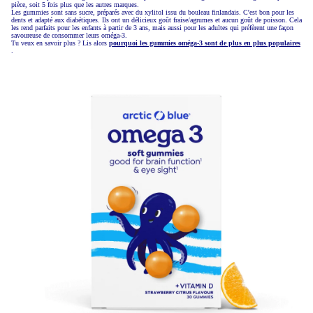
pièce, soit 5 fois plus que les autres marques.
Les gummies sont sans sucre, préparés avec du xylitol issu du bouleau finlandais. C'est bon pour les
dents et adapté aux diabétiques. Ils ont un délicieux goût fraise/agrumes et aucun goût de poisson. Cela
les rend parfaits pour les enfants à partir de 3 ans, mais aussi pour les adultes qui préfèrent une façon
savoureuse de consommer leurs oméga-3.
Tu veux en savoir plus ? Lis alors
pourquoi les gummies oméga-3 sont de plus en plus populaires
.