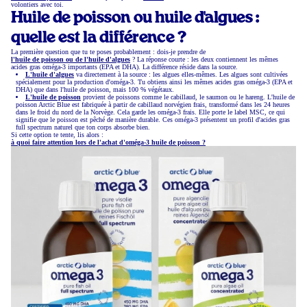
volontiers avec toi.
Huile de poisson ou huile d'algues :
quelle est la différence ?
La première question que tu te poses probablement : dois-je prendre de
l'huile de poisson ou de l'huile d'algues
? La réponse courte : les deux contiennent les mêmes
acides gras oméga-3 importants (EPA et DHA). La différence réside dans la source.
L'huile d'algues
va directement à la source : les algues elles-mêmes. Les algues sont cultivées
spécialement pour la production d'oméga-3. Tu obtiens ainsi les mêmes acides gras oméga-3 (EPA et
DHA) que dans l'huile de poisson, mais 100 % végétaux.
L'huile de poisson
provient de poissons comme le cabillaud, le saumon ou le hareng. L'huile de
poisson Arctic Blue est fabriquée à partir de cabillaud norvégien frais, transformé dans les 24 heures
dans le froid du nord de la Norvège. Cela garde les oméga-3 frais. Elle porte le label MSC, ce qui
signifie que le poisson est pêché de manière durable. Ces oméga-3 présentent un profil d'acides gras
full spectrum naturel que ton corps absorbe bien.
Si cette option te tente, lis alors :
à quoi faire attention lors de l'achat d'oméga-3 huile de poisson ?