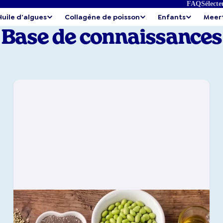
FAQ
Sélecte
Huile d'algues
Collagène de poisson
Enfants
Meer
Base de connaissances