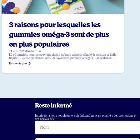
3 raisons pour lesquelles les
gummies oméga-3 sont de plus
en plus populaires
21 nov. 2025
Arctic Blue
Là où autrefois nous ne pouvions choisir qu'entre capsules d'huile de poisson et huile
liquide, il existe maintenant aussi de savoureux gummies oméga-3. Pas seulement les
enfants, mais aussi les adultes passent des compléments traditionnels aux gummies.
En savoir plus
Mais pourquoi au juste ? Dans ce blog, nous partageons les 3 plus grandes raisons
pour lesquelles les gummies oméga-3 deviennent si populaires. Raison 1 : fini le
goût de poisson […]
Reste informé
Inscris-toi à notre newsletter et sois informé en avant-première des promotions et
des nouveautés.
Nom
E-