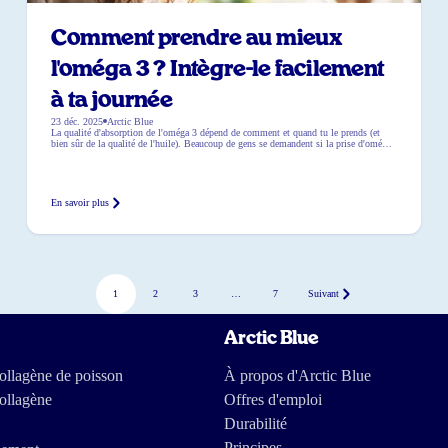
Comment prendre au mieux
l'oméga 3 ? Intègre-le facilement
à ta journée
23 déc. 2025
Arctic Blue
La qualité d'absorption de l'oméga 3 dépend de comment et quand tu le prends (et
bien sûr de la qualité de l'huile). Beaucoup de gens se demandent si la prise d'oméga
3 doit se faire pendant un repas, quel est le meilleur moment de la journée et si les
capsules diffèrent de l'huile liquide. Dans cet article, tu découvres comment […]
En savoir plus
1
2
3
…
7
Suivant
Arctic Blue
llagène de poisson
À propos d'Arctic Blue
ollagène
Offres d'emploi
Durabilité
Principes