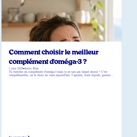
Comment choisir le meilleur
complément d'oméga-3 ?
1 juin 2026
Arctic Blue
Tu cherches un complément d'oméga-3 mais tu ne sais pas lequel choisir ? C'est
compréhensible, car le choix est vaste aujourd'hui. Capsules, huile liquide, gummies,
sans oublier l'huile de poisson et les options végétales. Lequel fonctionne le mieux ?
Et qu'est-ce qui correspond exactement à tes besoins ? Dans ce blog, nous t'aidons
étape […]