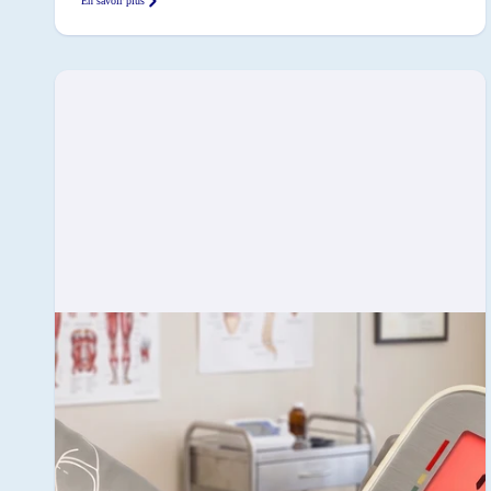
En savoir plus
au monde y a été dévoilée. Le biologiste allemand, spécialiste de l'Amérique du Sud
et de son industrie de l'huile de poisson, Stefan Austermühle, a été d'une aide
précieuse ici). Keuringsdienst van Waarde a montré qu'il faut 30 anchois pour
fabriquer 1 capsule d'huile de poisson Nous avons rassemblé dans une infographie les
différences entre cette huile de poisson sud-américaine (fabriquée à partir d'anchois et
de sardines entiers ou de poissons des grands fonds, comme cela est souvent décrit de
façon sibylline) et l'huile de poisson norvégienne d'Arctic Blue (fabriquée à partir de
chutes de filet de cabillaud). Conclusion Avec l'huile de poisson MSC Arctic Blue,
tu es certain à 100 % qu'elle est fabriquée sans surpêche ni effets néfastes pour
l'environnement, les oiseaux marins, les mammifères marins et les populations
locales. Une équipe de télévision norvégienne a creusé un peu plus loin dans
l'industrie sud-américaine de l'huile de poisson. Ils en ont tiré le reportage suivant,
dont certains passages sont en anglais :
https://tv.nrk.no/serie/forbrukerinspektoerene/MDHP11004511/09-11-2011
https://www.dailymotion.com/video/x7mhm7_the-greed-of-feed_news
https://www.youtube.com/watch?v=ZX-9V67mDXc Le dernier est un reportage
réalisé il y a quelques années par des journalistes d'investigation de The International
Consortium of Investigative Journalists and IDL-Reporteros, qui montre comment
l'huile de poisson est fabriquée en Amérique du Sud.