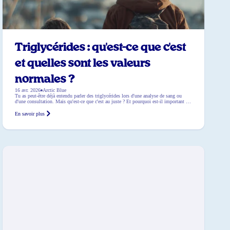
Triglycérides : qu'est-ce que c'est
et quelles sont les valeurs
normales ?
16 avr. 2026
Arctic Blue
Tu as peut-être déjà entendu parler des triglycérides lors d'une analyse de sang ou
d'une consultation. Mais qu'est-ce que c'est au juste ? Et pourquoi est-il important de
les surveiller ? Dans ce blog, nous expliquons ce que sont les triglycérides, quelles
valeurs sont normales et ce que des valeurs anormales peuvent signifier. Que sont les
En savoir plus
triglycérides ? Les triglycérides sont […]