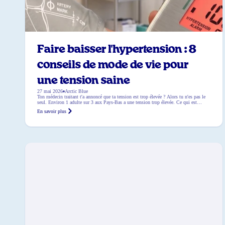
Faire baisser l'hypertension : 8
conseils de mode de vie pour
une tension saine
27 mai 2026
Arctic Blue
Ton médecin traitant t'a annoncé que ta tension est trop élevée ? Alors tu n'es pas le
seul. Environ 1 adulte sur 3 aux Pays-Bas a une tension trop élevée. Ce qui est
embêtant, c'est que souvent tu ne remarques rien, alors que pendant ce temps ton
En savoir plus
cœur travaille plus dur que ce qui est bon pour toi. Heureusement […]