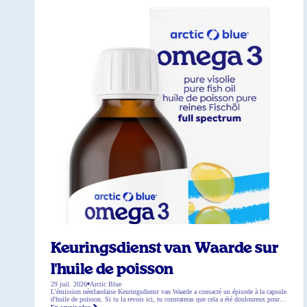
Keuringsdienst van Waarde sur
l'huile de poisson
29 juil. 2026
Arctic Blue
L'émission néerlandaise Keuringsdienst van Waarde a consacré un épisode à la capsule
d'huile de poisson. Si tu la revois ici, tu constateras que cela a été douloureux pour
de nombreuses marques d'huile de poisson, car la principale source d'huile de poisson