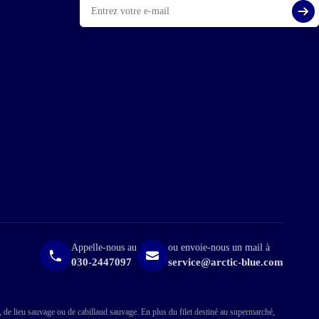
mail
S'i
Appelle-nous au
ou envoie-nous un mail à
030-2447097
service@arctic-blue.com
, de lieu sauvage ou de cabillaud sauvage. En plus du filet destiné au supermarché,