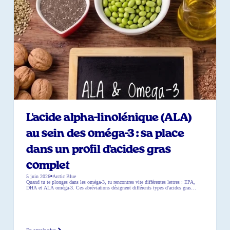
L'acide alpha-linolénique (ALA)
au sein des oméga-3 : sa place
dans un profil d'acides gras
complet
5 juin 2026
Arctic Blue
Quand tu te plonges dans les oméga-3, tu rencontres vite différentes lettres : EPA,
DHA et ALA oméga-3. Ces abréviations désignent différents types d'acides gras
oméga-3. Mais qu'est-ce que l'ALA exactement ? Et comment s'intègre-t-il dans un
profil d'acides gras sain ? Qu'est-ce que l'acide alpha-linolénique au juste ? L'acide
alpha-linolénique (ALA), c'est un acide gras oméga-3 végétal qui […]