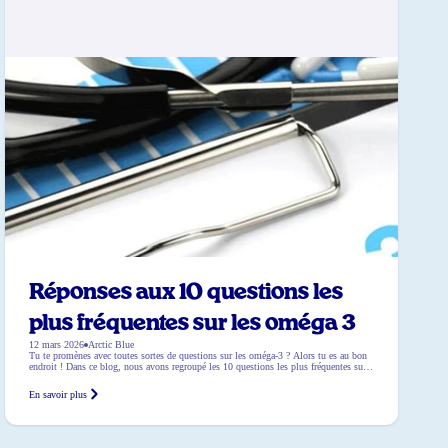
Réponses aux 10 questions les
plus fréquentes sur les oméga 3
12 mars 2026
Arctic Blue
Tu te promènes avec toutes sortes de questions sur les oméga-3 ? Alors tu es au bon
endroit ! Dans ce blog, nous avons regroupé les 10 questions les plus fréquentes sur
les oméga-3 et nous y avons répondu. Pratique pour scanner rapidement ou pour
trouver la réponse à cette question qui te trotte dans la tête depuis un moment.
En savoir plus
Questions les plus fréquentes sur les oméga […]