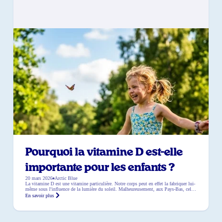
Pourquoi la vitamine D est-elle
importante pour les enfants ?
20 mars 2026
Arctic Blue
La vitamine D est une vitamine particulière. Notre corps peut en effet la fabriquer lui-
même sous l'influence de la lumière du soleil. Malheureusement, aux Pays-Bas, cela
ne va pas de soi pendant une grande partie de l'année. Le soleil brille moins, surtout
En savoir plus
en automne et en hiver. Pour les enfants, la vitamine D est d'autant plus importante,
car leur corps est en plein développement. Dans […]