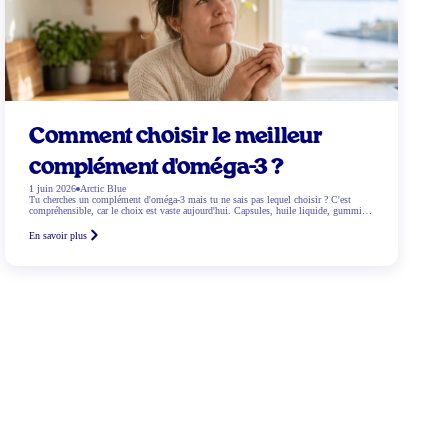
Comment choisir le meilleur
complément d'oméga-3 ?
1 juin 2026
Arctic Blue
Tu cherches un complément d'oméga-3 mais tu ne sais pas lequel choisir ? C'est
compréhensible, car le choix est vaste aujourd'hui. Capsules, huile liquide, gummies,
sans oublier l'huile de poisson et les options végétales. Lequel fonctionne le mieux ?
Et qu'est-ce qui correspond exactement à tes besoins ? Dans ce blog, nous t'aidons
En savoir plus
étape […]