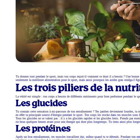
Tu donnes tout pendant le sport, mais ton corps reçoit-il vraiment ce dont il a besoin ? Une bonne 
seulement la meilleure alimentation pour le sport, mais aussi pourquoi les acides gras oméga-3 fig
Les trois piliers de la nutr
La vérité est simple : ton corps a besoin de différents nutriments pour bien performer pendant le sp
Les glucides
Tu connais cette sensation à mi-parcours de ton entraînement ? Tes jambes deviennent lourdes, ta res
en effet ta principale source d'énergie pendant le sport. Ton corps les stocke dans tes muscles sous 
Tous les glucides ne se valent pas : il y a les glucides rapides et les glucides lents. Prends par 
riz brun quelques heures avant pour une énergie qui dure plus longtemps. Tu tiens ainsi plus long
Les protéines
Après un bon entraînement, tes muscles travaillent dur, même quand tu te détends. Pendant ton entr