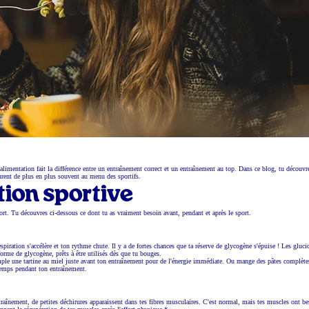
alimentation fait la différence entre un entraînement correct et un entraînement au top. Dans ce blog, tu découv
urent de plus en plus souvent au menu des sportifs.
ition sportive
ort. Tu découvres ci-dessous ce dont tu as vraiment besoin avant, pendant et après le sport.
piration s'accélère et ton rythme chute. Il y a de fortes chances que ta réserve de glycogène s'épuise ! Les gluci
forme de glycogène, prêts à être utilisés dès que tu bouges.
exemple une tartine au miel juste avant ton entraînement pour de l'énergie immédiate. Ou mange des pâtes complèt
temps pendant ton entraînement.
aînement, de petites déchirures apparaissent dans tes fibres musculaires. C'est normal, mais tes muscles ont be