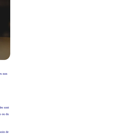
res non
des sont
es ou du
soin de