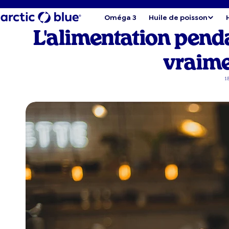
Oméga 3
Huile de poisson
L'alimentation pendan
vraime
18