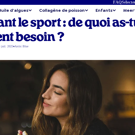
FAQ
Sélecte
Huile d'algues
Collagène de poisson
Enfants
Meer
t le sport : de quoi as-
nt besoin ?
 juil. 2025
Arctic Blue