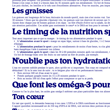
protéines pour récupérer. Les protéines contribuent à la croissance de la masse musculaire* et soutie
Donne à ton corps ce dont il a besoin dans les 45 minutes après ton entraînement. Un bol de fromag
Les pois chiches, les lentilles et le tofu sont d'excellentes alternatives. Pour tes muscles, peu imp
Les graisses
Les graisses ont longtemps été le bouc émissaire du monde sportif, mais rien n'est moins vrai. Sav
30 minutes ? Alors que les glucides s'épuisent vite, les graisses sont ton réservoir de secours qui t
Ajoute donc chaque jour de bonnes graisses à tes repas : un filet d'huile d'olive sur ta salade, un
une attention particulière. Ces acides gras soutiennent le cœur* et le DHA est bon pour le cerveau.*
Le timing de la nutrition 
Tout aussi important que ce que tu manges : le timing de ton alimentation pendant le sport :
L'alimentation avant le sport :
mange un repas léger, surtout à base de glucides, 1 à 2 heure
d'énergie.
L'alimentation pendant le sport :
pour les entraînements de moins d'une heure, tu n'as gén
barre énergétique t'aide à maintenir ton rythme.
L'alimentation après le sport :
dans les 30 à 60 premières minutes après ton entraînement, t
Un bol de fromage blanc avec des fruits ou une tartine au filet de poulet, par exemple.
N'oublie pas ton hydratati
L'eau est souvent oubliée pendant le sport, alors qu'elle est si importante. Ton corps est composé en
déshydraté ! Et tu le sens tout de suite : tu te fatigues plus vite et tes performances baissent.
Bois environ 500 ml d'eau avant le sport ;
Prends quelques gorgées toutes les 15 à 20 minutes pendant le sport ;
Bois au moins 500 ml d'eau après l'effort pour compenser ce que tu as perdu.
Que font les oméga-3 pour 
Comme tu l'as lu plus haut, les acides gras oméga-3 méritent une place particulière dans ton aliment
Ton cœur
En tant que sportif, tu demandes beaucoup à ton cœur. L'EPA et le DHA contribuent au fonctionne
L'apport quotidien recommandé est de 250 mg d'EPA et de DHA, soit environ deux portions de poi