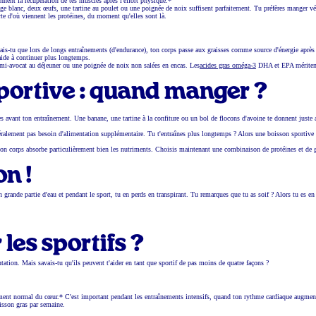
nnent la récupération de tes muscles après l'effort physique.*
e blanc, deux œufs, une tartine au poulet ou une poignée de noix suffisent parfaitement. Tu préfères manger vé
orte d'où viennent les protéines, du moment qu'elles sont là.
ais-tu que lors de longs entraînements (d'endurance), ton corps passe aux graisses comme source d'énergie après
'aide à continuer plus longtemps.
 demi-avocat au déjeuner ou une poignée de noix non salées en encas. Les
acides gras oméga-3
DHA et EPA mériten
sportive : quand manger ?
s avant ton entraînement. Une banane, une tartine à la confiture ou un bol de flocons d'avoine te donnent juste 
éralement pas besoin d'alimentation supplémentaire. Tu t'entraînes plus longtemps ? Alors une boisson sportive
on corps absorbe particulièrement bien les nutriments. Choisis maintenant une combinaison de protéines et de 
on !
 grande partie d'eau et pendant le sport, tu en perds en transpirant. Tu remarques que tu as soif ? Alors tu es en 
les sportifs ?
ation. Mais savais-tu qu'ils peuvent t'aider en tant que sportif de pas moins de quatre façons ?
ment normal du cœur.* C'est important pendant les entraînements intensifs, quand ton rythme cardiaque augmen
sson gras par semaine.