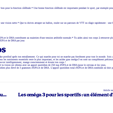
bon pour la fonction cérébrale.* Une bonne fonction cérébrale est importante pendant le sport, par exemple pou
er une vision nette.* Que tu doives attraper un ballon, rouler sur un parcours de VTT ou réagir rapidement : une
EPA et le DHA contribuent au maintien d'une tension artérielle normale.* Tu aides ainsi ton corps à retrouver pl
d'EPA et de DHA par jour.
ps
ake protéiné après ton entraînement. Ce qui marche pour toi ne marche pas forcément pour tout le monde. Sois a
tous les nutriments essentiels reste le plus important, et les acides gras oméga-3 en sont un complément précieux
ne-toi intelligemment, mange consciemment et écoute ton corps !
 et la vision est obtenu avec un apport quotidien de 250 mg d'EPA et de DHA (pour le cerveau et les yeux,
uotidien plus élevé de 3 grammes d'EPA et de DHA. L'apport quotidien total d'EPA et de DHA combinés ne doit p
Article s
s une
Les oméga 3 pour les sportifs : un élément d
base s