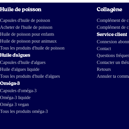
fabriquer 1 capsule d'huile de poisson Nous avons rassemblé dans une infographie les
différences entre cette huile de poisson sud-américaine (fabriquée à partir d'anchois et
Huile de poisson
de sardines entiers ou de poissons des grands fonds, comme cela est souvent décrit de
Collagène
façon sibylline) et l'huile de poisson norvégienne d'Arctic Blue (fabriquée à partir de
chutes de filet de cabillaud). Conclusion Avec l'huile de poisson MSC Arctic Blue,
tu es certain à 100 % qu'elle est fabriquée sans surpêche ni effets néfastes pour
Capsules d'huile de poisson
Complément de co
l'environnement, les oiseaux marins, les mammifères marins et les populations
locales. Une équipe de télévision norvégienne a creusé un peu plus loin dans
Acheter de l'huile de poisson
Complément de c
l'industrie sud-américaine de l'huile de poisson. Ils en ont tiré le reportage suivant,
dont certains passages sont en anglais :
Huile de poisson pour enfants
Service client
https://tv.nrk.no/serie/forbrukerinspektoerene/MDHP11004511/09-11-2011
https://www.dailymotion.com/video/x7mhm7_the-greed-of-feed_news
Huile de poisson pour animaux
https://www.youtube.com/watch?v=ZX-9V67mDXc Le dernier est un reportage
Connexion abon
réalisé il y a quelques années par des journalistes d'investigation de The International
Consortium of Investigative Journalists and IDL-Reporteros, qui montre comment
Tous les produits d'huile de poisson
Contact
l'huile de poisson est fabriquée en Amérique du Sud.
Huile d'algues
Questions fréque
Capsules d'huile d'algues
Contacter un thér
Huile d'algues liquide
Retours
Tous les produits d'huile d'algues
Annuler ta comm
Oméga-3
Capsules d'oméga-3
Oméga-3 liquide
Oméga 3 vegan
Tous les produits oméga-3