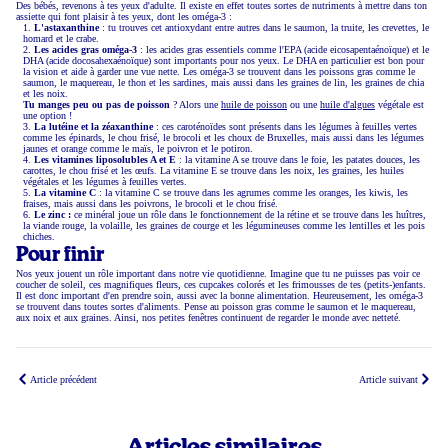
Des bébés, revenons à tes yeux d'adulte. Il existe en effet toutes sortes de nutriments à mettre dans ton
assiette qui font plaisir à tes yeux, dont les oméga-3 :
L'astaxanthine
: tu trouves cet antioxydant entre autres dans le saumon, la truite, les crevettes, le
homard et le crabe.
Les acides gras oméga-3
: les acides gras essentiels comme l'EPA (acide eicosapentaénoïque) et le
DHA (acide docosahexaénoïque) sont importants pour nos yeux. Le DHA en particulier est bon pour
la vision et aide à garder une vue nette. Les oméga-3 se trouvent dans les poissons gras comme le
saumon, le maquereau, le thon et les sardines, mais aussi dans les graines de lin, les graines de chia
et les noix.
Tu manges peu ou pas de poisson
? Alors une
huile de poisson
ou une
huile d'algues
végétale est
une option !
La lutéine et la zéaxanthine
: ces caroténoïdes sont présents dans les légumes à feuilles vertes
comme les épinards, le chou frisé, le brocoli et les choux de Bruxelles, mais aussi dans les légumes
jaunes et orange comme le maïs, le poivron et le potiron.
Les vitamines liposolubles A et E
: la vitamine A se trouve dans le foie, les patates douces, les
carottes, le chou frisé et les œufs. La vitamine E se trouve dans les noix, les graines, les huiles
végétales et les légumes à feuilles vertes.
La vitamine C
: la vitamine C se trouve dans les agrumes comme les oranges, les kiwis, les
fraises, mais aussi dans les poivrons, le brocoli et le chou frisé.
Le zinc :
ce minéral joue un rôle dans le fonctionnement de la rétine et se trouve dans les huîtres,
la viande rouge, la volaille, les graines de courge et les légumineuses comme les lentilles et les pois
chiches.
Pour finir
Nos yeux jouent un rôle important dans notre vie quotidienne. Imagine que tu ne puisses pas voir ce
coucher de soleil, ces magnifiques fleurs, ces cupcakes colorés et les frimousses de tes (petits-)enfants.
Il est donc important d'en prendre soin, aussi avec la bonne alimentation. Heureusement, les oméga-3
se trouvent dans toutes sortes d'aliments. Pense au poisson gras comme le saumon et le maquereau,
aux noix et aux graines. Ainsi, nos petites fenêtres continuent de regarder le monde avec netteté.
Article précédent
Article suivant