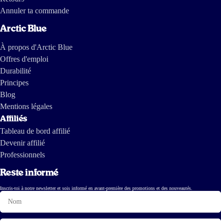
Annuler ta commande
Arctic Blue
À propos d'Arctic Blue
Offres d'emploi
Durabilité
Principes
Blog
Mentions légales
Affiliés
Tableau de bord affilié
Devenir affilié
Professionnels
Reste informé
Inscris-toi à notre newsletter et sois informé en avant-première des promotions et des nouveautés.
Nom
E-