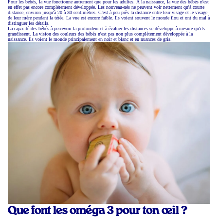
Pour les bébés, la vue fonctionne autrement que pour les adultes. À la naissance, la vue des bébés n'est
en effet pas encore complètement développée. Les nouveau-nés ne peuvent voir nettement qu'à courte
distance, environ jusqu'à 20 à 30 centimètres. C'est à peu près la distance entre leur visage et le visage
de leur mère pendant la tétée. La vue est encore faible. Ils voient souvent le monde flou et ont du mal à
distinguer les détails.
La capacité des bébés à percevoir la profondeur et à évaluer les distances se développe à mesure qu'ils
grandissent. La vision des couleurs des bébés n'est pas non plus complètement développée à la
naissance. Ils voient le monde principalement en noir et blanc et en nuances de gris.
Que font les oméga 3 pour ton œil ?