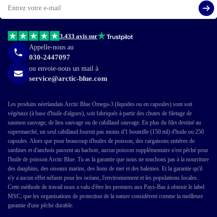
mail
S'i
3.433 avis sur
Appelle-nous au
030-2447097
ou envoie-nous un mail à
service@arctic-blue.com
Les produits néerlandais Arctic Blue Omega-3 (liquides ou en capsules) sont soit
végétaux (à base d'huile d'algues), soit fabriqués à partir des chutes de filetage de
saumon sauvage, de lieu sauvage ou de cabillaud sauvage. En plus du filet destiné au
supermarché, un seul cabillaud fournit pas moins d'1 bouteille (150 ml) d'huile ou 250
capsules. Alors que pour beaucoup d'huiles de poisson, des cargaisons entières de
sardines et d'anchois passent au hachoir, aucun poisson supplémentaire n'est pêché pour
l'huile de poisson Arctic Blue. Tu as la garantie que nous ne touchons pas à la nourriture
des dauphins, des oiseaux marins, des lions de mer et des baleines. Et la garantie qu'il
n'y a aucun effet néfaste pour les océans, l'environnement et les populations locales.
Cette méthode de travail nous a valu d'être les premiers aux Pays-Bas à obtenir le label
MSC, que les organisations de protection de la nature considèrent comme la meilleure
garantie d'une pêche durable.