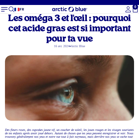
0
To
FR
Les oméga 3 et l'œil : pourquoi
cet acide gras est si important
pour ta vue
16 avr. 2024
Arctic Blue
Des fleurs roses, des cupcakes jaune vif, un coucher de soleil, les joues rouges et les visages souriants
de tes enfants après avoir joué dehors. Autant de choses que tes yeux peuvent enregistrer et voir. Nous
trouvons généralement nos yeux et notre vue tout à fait normaux, mais derrière nos yeux se cache tout