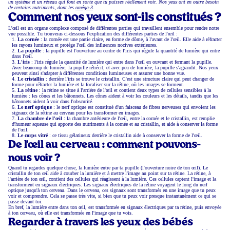
un système et un réseau qui font en sorte que tu puisses réellement voir. Nos yeux ont en outre besoin
de certains nutriments, dont les
oméga-3
.
Comment nos yeux sont-ils constitués ?
L'œil est un organe complexe composé de différentes parties qui travaillent ensemble pour rendre notre
vue possible. Tu trouveras ci-dessous l'explication des différentes parties de l'œil :
La cornée
: la cornée est une partie claire, en forme de dôme, à l'avant de l'œil. Elle aide à réfracter
les rayons lumineux et protège l'œil des influences nocives extérieures.
La pupille
: la pupille est l'ouverture au centre de l'iris qui régule la quantité de lumière qui entre
dans l'œil.
L'iris
: l'iris régule la quantité de lumière qui entre dans l'œil en ouvrant et fermant la pupille.
Avec beaucoup de lumière, la pupille rétrécit, et avec peu de lumière, la pupille s'agrandit. Nos yeux
peuvent ainsi s'adapter à différentes conditions lumineuses et assurer une bonne vue.
Le cristallin
: derrière l'iris se trouve le cristallin. C'est une structure claire qui peut changer de
forme pour réfracter la lumière et la focaliser sur la rétine, où les images se forment.
La rétine
: la rétine se situe à l'arrière de l'œil et contient deux types de cellules sensibles à la
lumière : les cônes et les bâtonnets. Les cônes aident à voir les couleurs et les détails, tandis que les
bâtonnets aident à voir dans l'obscurité.
Le nerf optique
: le nerf optique est constitué d'un faisceau de fibres nerveuses qui envoient les
signaux de la rétine au cerveau pour les transformer en images.
La chambre de l'œil
: la chambre antérieure de l'œil, entre la cornée et le cristallin, est remplie
d'humeur aqueuse qui apporte des nutriments à la cornée et au cristallin, et aide à conserver la forme
de l'œil.
Le corps vitré
: ce tissu gélatineux derrière le cristallin aide à conserver la forme de l'œil.
De l'œil au cerveau : comment pouvons-
nous voir ?
Quand tu regardes quelque chose, la lumière entre par ta pupille (l'ouverture noire de ton œil). Le
cristallin de ton œil aide à courber la lumière et à mettre l'image au point sur ta rétine. La rétine, à
l'arrière de ton œil, contient des cellules qui réagissent à la lumière. Ces cellules captent l'image et la
transforment en signaux électriques. Les signaux électriques de la rétine voyagent le long du nerf
optique jusqu'à ton cerveau. Dans le cerveau, ces signaux sont transformés en une image que tu peux
voir et comprendre. Cela se passe très vite, si bien que tu peux voir presque instantanément ce qui se
passe devant toi.
En bref, la lumière entre dans ton œil, est transformée en signaux électriques par ta rétine, puis envoyée
à ton cerveau, où elle est transformée en l'image que tu vois.
Regarder à travers les yeux des bébés