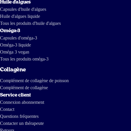
Huile d'algues
d'investigation de The International Consortium of Investigative
Journalists and IDL-Reporteros, qui montre comment l'huile de poisson
Capsules d'huile d'algues
est fabriquée en Amérique du Sud.
Huile d'algues liquide
Tous les produits d'huile d'algues
Oméga-3
Capsules d'oméga-3
Oméga-3 liquide
Oméga 3 vegan
Tous les produits oméga-3
Collagène
Complément de collagène de poisson
Complément de collagène
Service client
Connexion abonnement
Contact
Questions fréquentes
Contacter un thérapeute
Retours