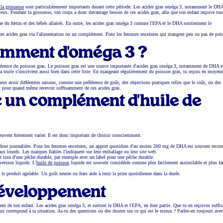
la grossesse
sont particulièrement importants durant cette période. Les acides gras oméga 3, notamment le DH
yeux. Pendant la grossesse, ton corps a donc davantage besoin de ces acides gras, afin que ton enfant reçoive tou
e du fœtus et des bébés allaités. En outre, les acides gras oméga 3 comme l'EPA et le DHA soutiennent le
es acides gras via l'alimentation ou un complément. Pour les femmes enceintes qui mangent peu ou pas de poi
amment d'oméga 3 ?
férence du poisson gras. Le poisson gras est une source importante d'acides gras oméga 3, notamment de DHA e
 truite s'inscrivent aussi bien dans cette liste. En mangeant régulièrement du poisson gras, tu reçois en moyen
eut avoir différentes raisons, comme une préférence de goût, des objections pratiques telles que le coût, ou des
t pour quand même recevoir suffisamment de ces acides gras.
ec un complément d'huile de
euvent fortement varier. Il est donc important de choisir consciemment.
 dose journalière. Pour les femmes enceintes, un apport quotidien d'au moins 200 mg de DHA est souvent rec
x lourds. Les marques fiables l'indiquent sur leur emballage ou leur site web.
it issu d'une pêche durable, par exemple avec un label pour une pêche durable.
ersion liquide. L'
huile de poisson
liquide est souvent considérée comme plus facilement assimilable et plus fac
le produit agréable. Un goût neutre ou frais aide à tenir la prise quotidienne dans la durée.
.
développement
ent de ton enfant. Les acides gras oméga 3, et surtout le DHA et l'EPA, en font partie. Que tu en reçoives suff
qui correspond à ta situation. As-tu des questions ou des doutes sur ce qui est le mieux ? Parles-en toujours avec