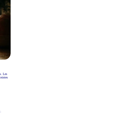
s. Les
ceintes
.