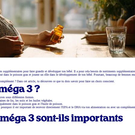
es supplémentaires pour faire grandir et développer ton bébé. Il a pour cela besoin de nutriments supplémentaire
out dans le poisson gras et jouent un rôle dans le développement de ton bébé. Pourtant, beaucoup de femmes en
omplément ? Dans cet article, tu découvres ce que tu dois savoir pour faire un choix conscient.
oméga 3 ?
uves sous différentes formes.
nes de lin, les noix et les huiles végétales.
ipalement dans le poisson gras et l'huile de poisson.
t pourquoi il est important de recevoir directement l'EPA et le DHA via ton alimentation ou avec un complément
oméga 3 sont-ils importants