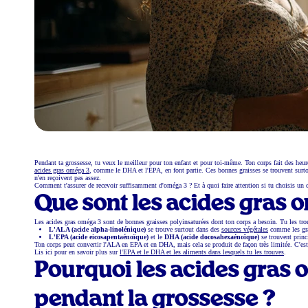
Pendant ta grossesse, tu veux le meilleur pour ton enfant et pour toi-même. Ton corps fait des heur
acides gras oméga 3
, comme le DHA et l'EPA, en font partie. Ces bonnes graisses se trouvent surt
n'en reçoivent pas assez.
Comment t'assurer de recevoir suffisamment d'oméga 3 ? Et à quoi faire attention si tu choisis un c
Que sont les acides gras 
Les acides gras oméga 3 sont de bonnes graisses polyinsaturées dont ton corps a besoin. Tu les tro
L'ALA (acide alpha-linolénique)
se trouve surtout dans des
sources végétales
comme les grai
L'EPA (acide eicosapentaénoïque)
et le
DHA (acide docosahexaénoïque)
se trouvent princ
Ton corps peut convertir l'ALA en EPA et en DHA, mais cela se produit de façon très limitée. C'es
Lis ici pour en savoir plus sur
l'EPA et le DHA et les aliments dans lesquels tu les trouves
.
Pourquoi les acides gras 
pendant la grossesse ?