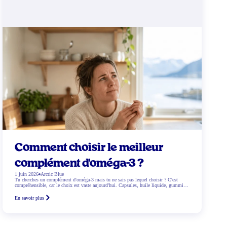
Comment choisir le meilleur
complément d'oméga-3 ?
1 juin 2026
Arctic Blue
Tu cherches un complément d'oméga-3 mais tu ne sais pas lequel choisir ? C'est
compréhensible, car le choix est vaste aujourd'hui. Capsules, huile liquide, gummies,
sans oublier l'huile de poisson et les options végétales. Lequel fonctionne le mieux ?
Et qu'est-ce qui correspond exactement à tes besoins ? Dans ce blog, nous t'aidons
En savoir plus
étape […]