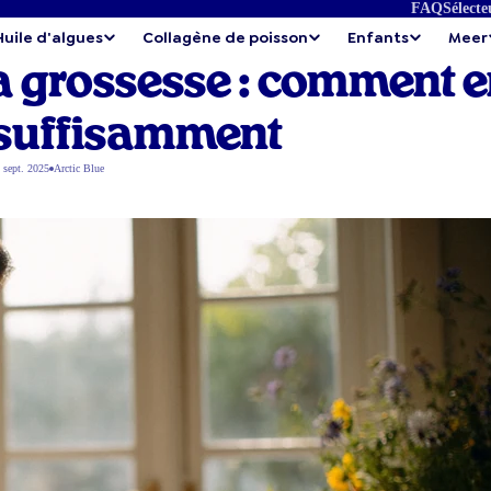
FAQ
Sélecte
Huile d'algues
Collagène de poisson
Enfants
Meer
a grossesse : comment 
 suffisamment
 sept. 2025
Arctic Blue