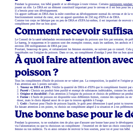
Pendant la grossesse, ton bébé grandit et se développe à toute vitesse. Certains
nutriments pendant 
jouent un rôle. Le DHA est un élément constitutif important pour le cerveau et il est bon pour les 
il a besoin pour son développement.
Un apport suffisant en DHA chez la mère contribue au développement normal du cerveau et de la vu
fonctionnement normal du cœur, avec un apport quotidien de 250 mg d'EPA et de DHA.
Comme ton corps ne fabrique pas ou peu de DHA et d'EPA lui-même, il est important de recevoir c
complément peut être un bon ajout.
Comment recevoir suffis
Le Conseil de la santé néerlandais recommande de manger du poisson une fois par semaine, de pré
Le hareng, le maquereau et le saumon sont des exemples connus, mais les sardines, les anchois et la
environ 200 milligrammes de DHA par jour.
Pourtant, beaucoup de gens, et certainement les femmes enceintes, ne suivent pas ce conseil. Cela p
inquiétudes sur l'origine du poisson. Dans ce cas, un complément d'oméga 3 peut être un bon ajou
À quoi faire attention av
poisson ?
Tous les compléments d'huile de poisson ne se valent pas. La composition, la qualité et l'origine p
Fais attention aux 5 points suivants :
Teneur en DHA et EPA :
Vérifie la quantité de DHA et d'EPA que le complément fournit par
Pureté :
Choisis un produit bien purifié et exempt de substances indésirables, comme les métau
Origine et durabilité :
Fais attention à l'origine du poisson et choisis de préférence un produ
Forme :
L'huile de poisson est disponible sous différentes formes, comme des capsules ou en v
doser, mais le choix dépend aussi de ce que tu trouves agréable à l'usage.
Goût :
Surtout pour l'huile de poisson liquide, le goût peut déterminer à quel point tu trouves 
En faisant attention à ces points, tu choisis un complément adapté à ta situation et à tes préférences
Une bonne base
pour le 
Pendant la grossesse, tu ne souhaites rien de plus que d'assurer une bonne base pour le développem
via l'alimentation ou que tu choisisses un complément : l'essentiel est de faire un choix conscient 
femme ou ton médecin. Tu es ainsi certaine de recevoir le bon soutien, pour toi et pour ton bébé.