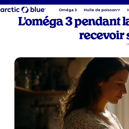
Oméga 3
Huile de poisson
L'oméga 3 pendant l
recevoir
13