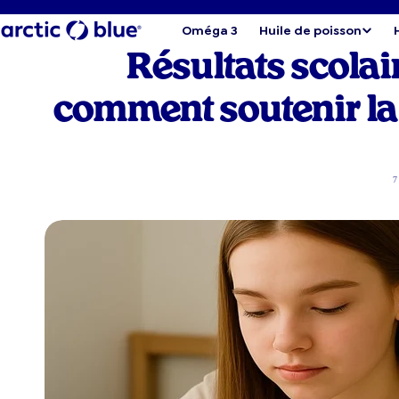
Oméga 3
Huile de poisson
Résultats scolair
comment soutenir l
7