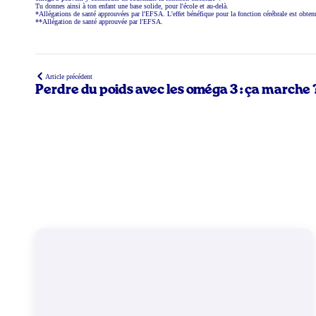
Tu donnes ainsi à ton enfant une base solide, pour l'école et au-delà.
*Allégations de santé approuvées par l'EFSA. L'effet bénéfique pour la fonction cérébrale est ob
**Allégation de santé approuvée par l'EFSA.
Article précédent
Perdre du poids avec les oméga 3 : ça marche 