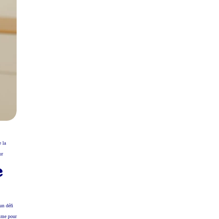
e la
ur
e
un défi
omme pour