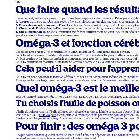
toi.
Que faire quand les résult
Heureusement, en tant que parent, tu peux faire beaucoup pour aider ton enfant. Pense par exemple 
1. Assurer de la structure
Un coin devoirs fixe sans distraction, un planning clair et de grandes t
2. Passer des accords clairs avec l'école
Discute avec l'enseignant de ce qui aide. Pense à une pla
3. Chercher de l'aide si besoin
Des cours particuliers ou un coaching peuvent aider les enfants à 
4. Une alimentation saine
Une alimentation variée avec suffisamment de vitamines, de minéraux et 
quand ils doivent beaucoup apprendre et mémoriser.
Oméga-3 et fonction cérébra
Les
acides gras oméga-3
, et en particulier le DHA, jouent un rôle important dans le cerveau.
Le DHA est un élément constitutif de notre cerveau.* Il se trouve dans les parois cellulaires et ai
Un bon soutien de la fonction cérébrale est important pour tous les enfants, surtout pour ceux qui re
Le DHA contribue au maintien d'une fonction cérébrale normale.* Cela vaut pour tout le monde, donc 
Cela peut-il aider pour l'appre
Le DHA est donc bon pour la fonction cérébrale, ce qui est important pour mémoriser les information
d'une approche plus large : avec de la structure, assez de sommeil, de l'exercice et une attention por
Quel oméga-3 est le meill
Tous les compléments d'oméga-3 ne se valent pas. Le
DHA et l'EPA
sont deux acides gras oméga-3 
Tu choisis l'huile de poisson ou
L'huile de poisson comme l'huile d'algues sont d'excellents choix. L'
huile de poisson
d'Arctic Blue
(certifiée MSC). L'
huile d'algues
est végétale et a l'avantage de ne pas avoir de goût de poisson. To
Il existe aussi des
gummies oméga-3
avec un délicieux goût fraise/agrumes. Ces gummies sont 100
Pour finir : des oméga 3 p
Chaque parent souhaite que son enfant se sente bien à l'école et s'épanouisse. Une bonne nuit de so
oméga-3 peuvent y contribuer en soutenant la fonction cérébrale*.