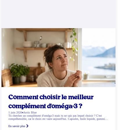
Comment choisir le meilleur
complément d'oméga-3 ?
1 juin 2026
Arctic Blue
Tu cherches un complément d'oméga-3 mais tu ne sais pas lequel choisir ? C'est
compréhensible, car le choix est vaste aujourd'hui. Capsules, huile liquide, gummies,
sans oublier l'huile de poisson et les options végétales. Lequel fonctionne le mieux ?
Et qu'est-ce qui correspond exactement à tes besoins ? Dans ce blog, nous t'aidons
En savoir plus
étape […]