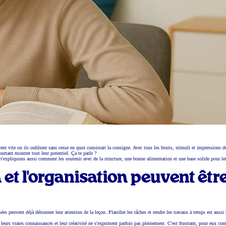
égarent vite ou ils oublient sans cesse en quoi consistait la consigne. Avec tous les bruits, stimuli et impressions d
ourtant montrer tout leur potentiel. Ça te parle ?
us t'expliquons aussi comment les soutenir avec de la structure, une bonne alimentation et une base solide pour le
et l'organisation peuvent êtr
ées peuvent déjà détourner leur attention de la leçon. Planifier les tâches et rendre les travaux à temps est aussi 
, leurs vraies connaissances et leur créativité ne s'expriment parfois pas pleinement. C'est frustrant, pour eux c