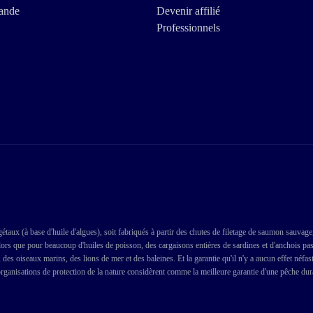
ande
Devenir affilié
Professionnels
taux (à base d'huile d'algues), soit fabriqués à partir des chutes de filetage de saumon sauvage
Alors que pour beaucoup d'huiles de poisson, des cargaisons entières de sardines et d'anchois pa
des oiseaux marins, des lions de mer et des baleines. Et la garantie qu'il n'y a aucun effet néfa
organisations de protection de la nature considèrent comme la meilleure garantie d'une pêche dur