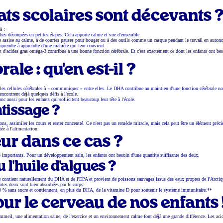
ats scolaires sont décevants 
à :
âches découpées en petites étapes. Cela apporte calme et vue d'ensemble.
ce assise au calme, à de courtes pauses pour bouger ou à des outils comme un casque pendant le travail en auton
apprendre à apprendre d'une manière qui leur convient.
d'acides gras oméga-3 contribue à une bonne fonction cérébrale. Et c'est exactement ce dont les enfants ont be
le : qu'en est-il ?
de les cellules cérébrales à « communiquer » entre elles. Le DHA contribue au maintien d'une fonction cérébrale n
ncontrent déjà quelques défis à l'école.
aussi pour les enfants qui sollicitent beaucoup leur tête à l'école.
ntissage ?
s, assimiler les cours et rester concentré. Ce n'est pas un remède miracle, mais cela peut être un élément préci
tée à l'alimentation.
eur dans ce cas ?
importants. Pour un développement sain, les enfants ont besoin d'une quantité suffisante des deux.
 l'huile d'algues ?
 contient naturellement du DHA et de l'EPA et provient de poissons sauvages issus des eaux propres de l'Arctiq
utes deux sont bien absorbées par le corps.
 % sans sucre et contiennent, en plus du DHA, de la vitamine D pour soutenir le système immunitaire.**
our le cerveau de nos enfants 
mmeil, une alimentation saine, de l'exercice et un environnement calme font déjà une grande différence. Les aci