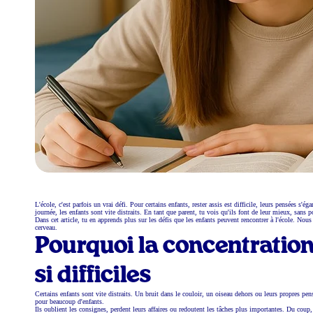
L'école, c'est parfois un vrai défi. Pour certains enfants, rester assis est difficile, leurs pensées s'
journée, les enfants sont vite distraits. En tant que parent, tu vois qu'ils font de leur mieux, sans p
Dans cet article, tu en apprends plus sur les défis que les enfants peuvent rencontrer à l'école. No
cerveau.
Pourquoi la concentration 
si difficiles
Certains enfants sont vite distraits. Un bruit dans le couloir, un oiseau dehors ou leurs propres pens
pour beaucoup d'enfants.
Ils oublient les consignes, perdent leurs affaires ou redoutent les tâches plus importantes. Du coup