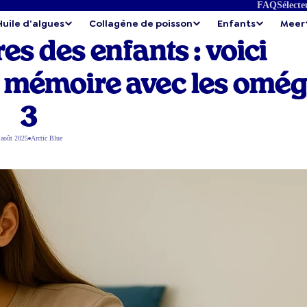
FAQ
Sélecte
Huile d'algues
Collagène de poisson
Enfants
Meer
es des enfants : voici
a mémoire avec les omé
3
 août 2025
Arctic Blue