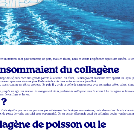
être un nouveau mot pour beaucoup de gens, mais en réalité, nous en avons l'expérience depuis des années. Et ce
onsommaient du collagène
age des séjours chez mes grands-parents à la ferme. Au dîner, ils mangeaient ensemble avec appétit un lapin, 
 morceaux que nous n'avons plus l'habitude de voir dans notre assiette aujourd'hui.
s toasts comme un délice précieux. Et puis il y avait la boîte de saumon rose avec ses petites arêtes cuites, si
e jusqu'à un âge très avancé.
Ils mangeaient de la protéine de collagène sans le savoir !
Le collagène se trouve 
ns, le cartilage et les os.
 ?
ls. Cela signifie que nous ne pouvons pas entièrement les fabriquer nous-mêmes, mais devons les obtenir via not
os et de peaux de vache ont saisi cette opportunité. On en extrait désormais aussi du collagène bovin, vendu com
ollagène de poisson ou le