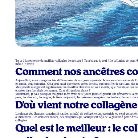
Tu es à la recherche du meilleur
collagène de poisson
? Tu n'es pas le seul ! Le collagène est peut-
même le savoir.
Comment nos ancêtres c
Aujourd'hui, nous mangeons très différemment de nos grands-parents. Je me souviens encore de l'im
en entier, peau comprise. Cela veut aussi dire toutes sortes de tissu conjonctif et de cartilage, des
Mes parents mangeaient régulièrement un bouillon clair avec un os à moelle, que l'on étalait sur de
écrasées dans la salade de saumon. Ça te dit quelque chose ?
Maintenant, je sais pourquoi ma grand-mère avait de si jolies joues et gardait une démarche si alert
peau, les cheveux, les ongles, le tissu conjonctif, les vaisseaux sanguins, les tendons, les articulatio
D'où vient notre collagène
La plupart des éléments constitutifs (acides aminés) du collagène sont essentiels ou semi-essentie
alimentation. Ces dernières années, des entreprises qui fabriquaient déjà de la gélatine à partir d'
collagène.
Quel est le meilleur : le c