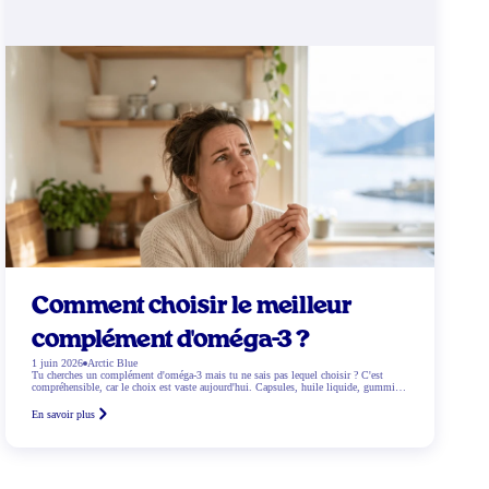
Comment choisir le meilleur
complément d'oméga-3 ?
1 juin 2026
Arctic Blue
Tu cherches un complément d'oméga-3 mais tu ne sais pas lequel choisir ? C'est
compréhensible, car le choix est vaste aujourd'hui. Capsules, huile liquide, gummies,
sans oublier l'huile de poisson et les options végétales. Lequel fonctionne le mieux ?
Et qu'est-ce qui correspond exactement à tes besoins ? Dans ce blog, nous t'aidons
En savoir plus
étape […]