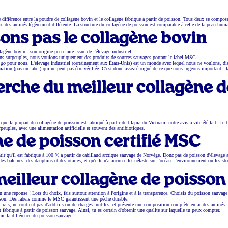
de différence entre la poudre de collagène bovin et le collagène fabriqué à partir de poisson. Tous deux se compos
cides aminés légèrement différente. La structure du collagène de poisson est comparable à celle de
la peau huma
ons pas le collagène bovin
agène bovin : son origine peu claire issue de l'élevage industriel.
ns surpeuplés, nous voulons uniquement des produits de sources sauvages portant le label MSC.
 go
pour nous. L'élevage industriel (certainement aux États-Unis) est un monde avec lequel nous ne voulons, di
mation (pas un label) qui ne peut pas être vérifiée. C'est donc assez éloigné de ce que nous jugeons important : l
herche du meilleur collagène 
e la plupart du collagène de poisson est fabriqué à partir de tilapia du Vietnam, notre avis a vite été fait. Le t
peuplés, avec une alimentation artificielle et souvent des antibiotiques.
ne de poisson certifié MSC
ir qu'il est fabriqué à 100 % à partir de cabillaud arctique sauvage de Norvège. Donc pas de poisson d'élevage a
s baleines, des dauphins et des otaries, et qu'elle n'a aucun effet néfaste sur l'océan, l'environnement ou les st
eilleur collagène de poisson
 une réponse ! Lors du choix, fais surtout attention à l'origine et à la transparence. Choisis du poisson sauvage
oisson. Des labels comme le MSC garantissent une pêche durable.
frais, ne contient pas d'additifs ou de charges inutiles, et présente une composition complète en acides aminés.
fabriqué à partir de poisson sauvage. Ainsi, tu es certain d'obtenir une qualité sur laquelle tu peux compter.
ême la différence du poisson sauvage.