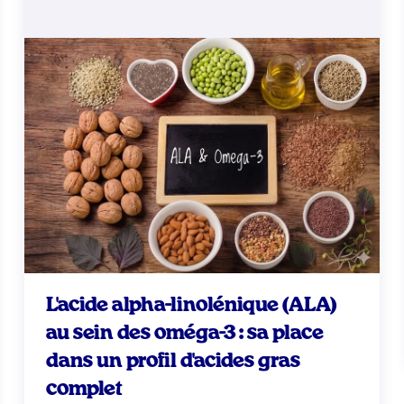
L'acide alpha-linolénique (ALA)
au sein des oméga-3 : sa place
dans un profil d'acides gras
complet