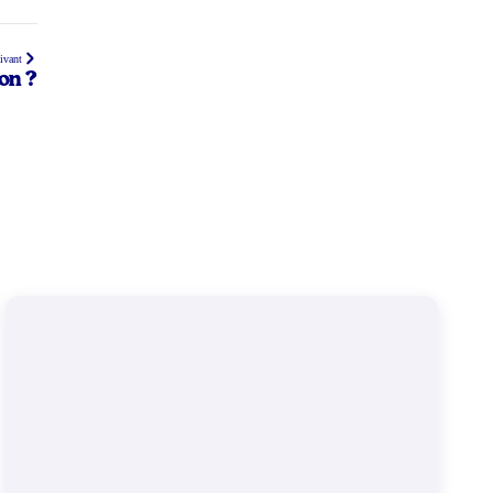
uivant
-on ?