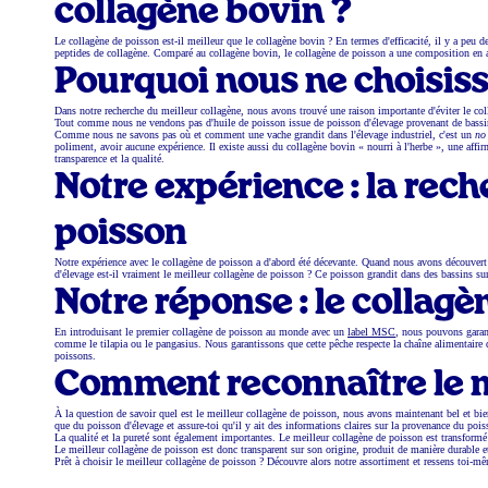
collagène bovin ?
Le collagène de poisson est-il meilleur que le collagène bovin ? En termes d'efficacité, il y a peu 
peptides de collagène. Comparé au collagène bovin, le collagène de poisson a une composition en a
Pourquoi nous ne choisiss
Dans notre recherche du meilleur collagène, nous avons trouvé une raison importante d'éviter le coll
Tout comme nous ne vendons pas d'huile de poisson issue de poisson d'élevage provenant de bassi
Comme nous ne savons pas où et comment une vache grandit dans l'élevage industriel, c'est un
no
poliment, avoir aucune expérience. Il existe aussi du collagène bovin « nourri à l'herbe », une affir
transparence et la qualité.
Notre expérience : la rec
poisson
Notre expérience avec le collagène de poisson a d'abord été décevante. Quand nous avons découvert qu
d'élevage est-il vraiment le meilleur collagène de poisson ? Ce poisson grandit dans des bassins sur
Notre réponse : le collagè
En introduisant le premier collagène de poisson au monde avec un
label MSC
, nous pouvons garant
comme le tilapia ou le pangasius. Nous garantissons que cette pêche respecte la chaîne alimentaire de
poissons.
Comment reconnaître le m
À la question de savoir quel est le meilleur collagène de poisson, nous avons maintenant bel et bien
que du poisson d'élevage et assure-toi qu'il y ait des informations claires sur la provenance du p
La qualité et la pureté sont également importantes. Le meilleur collagène de poisson est transformé 
Le meilleur collagène de poisson est donc transparent sur son origine, produit de manière durable et 
Prêt à choisir le meilleur collagène de poisson ? Découvre alors notre assortiment et ressens toi-m