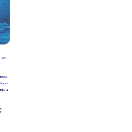
, sans
presque
mplement
dans la
re
me