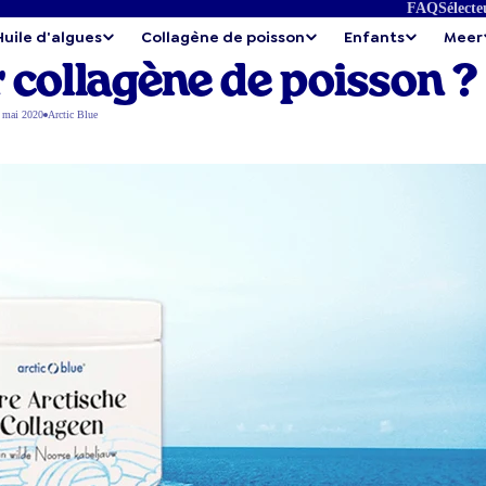
FAQ
Sélecte
Huile d'algues
Collagène de poisson
Enfants
Meer
r collagène de poisson ?
 mai 2020
Arctic Blue