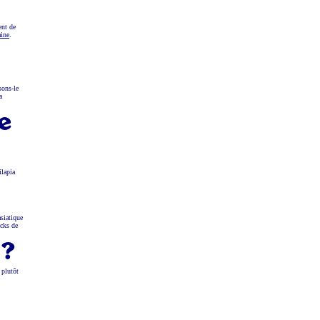
ent de
ine
.
sons-le
a
de
ilapia
siatique
ocks de
 ?
 plutôt