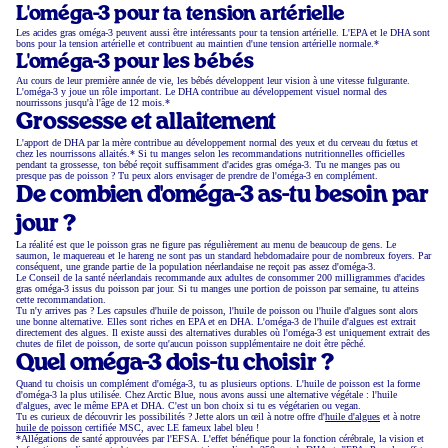
L'oméga-3 pour ta tension artérielle
Les acides gras oméga-3 peuvent aussi être intéressants pour ta tension artérielle. L'EPA et le DHA sont
bons pour la tension artérielle et contribuent au maintien d'une tension artérielle normale.*
L'oméga-3 pour les bébés
Au cours de leur première année de vie, les bébés développent leur vision à une vitesse fulgurante.
L'oméga-3 y joue un rôle important. Le DHA contribue au développement visuel normal des
nourrissons jusqu'à l'âge de 12 mois.*
Grossesse et allaitement
L'apport de DHA par la mère contribue au développement normal des yeux et du cerveau du fœtus et
chez les nourrissons allaités.* Si tu manges selon les recommandations nutritionnelles officielles
pendant ta grossesse, ton bébé reçoit suffisamment d'acides gras oméga-3. Tu ne manges pas ou
presque pas de poisson ? Tu peux alors envisager de prendre de l'oméga-3 en complément.
De combien d'oméga-3 as-tu besoin par
jour ?
La réalité est que le poisson gras ne figure pas régulièrement au menu de beaucoup de gens. Le
saumon, le maquereau et le hareng ne sont pas un standard hebdomadaire pour de nombreux foyers. Par
conséquent, une grande partie de la population néerlandaise ne reçoit pas assez d'oméga-3.
Le Conseil de la santé néerlandais recommande aux adultes de consommer 200 milligrammes d'acides
gras oméga-3 issus du poisson par jour. Si tu manges une portion de poisson par semaine, tu atteins
cette recommandation.
Tu n'y arrives pas ? Les capsules d'huile de poisson, l'huile de poisson ou l'huile d'algues sont alors
une bonne alternative. Elles sont riches en EPA et en DHA. L'oméga-3 de l'huile d'algues est extrait
directement des algues. Il existe aussi des alternatives durables où l'oméga-3 est uniquement extrait des
chutes de filet de poisson, de sorte qu'aucun poisson supplémentaire ne doit être pêché.
Quel oméga-3 dois-tu choisir ?
Quand tu choisis un complément d'oméga-3, tu as plusieurs options. L'huile de poisson est la forme
d'oméga-3 la plus utilisée. Chez Arctic Blue, nous avons aussi une alternative végétale : l'huile
d'algues, avec le même EPA et DHA. C'est un bon choix si tu es végétarien ou vegan.
Tu es curieux de découvrir les possibilités ? Jette alors un œil à notre offre d'
huile d'algues
et à notre
huile de poisson
certifiée MSC, avec LE fameux label bleu !
*Allégations de santé approuvées par l'EFSA. L'effet bénéfique pour la fonction cérébrale, la vision et