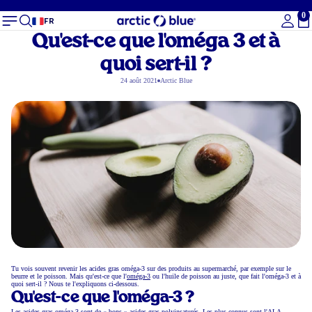
0
To
FR
Qu'est-ce que l'oméga 3 et à
quoi sert-il ?
24 août 2021
Arctic Blue
Tu vois souvent revenir les acides gras oméga-3 sur des produits au supermarché, par exemple sur le
beurre et le poisson. Mais qu'est-ce que l'
oméga-3
ou l'huile de poisson au juste, que fait l'oméga-3 et à
quoi sert-il ? Nous te l'expliquons ci-dessous.
Qu'est-ce que l'oméga-3 ?
Les acides gras oméga-3 sont de « bons » acides gras polyinsaturés. Les plus connus sont l'ALA