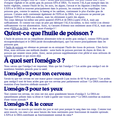
d'origine végétale et les acides gras du poisson EPA et DHA. Tu trouves l'ALA par exemple dans les
huiles végétales, comme l'huile de lin, les noix, les algues, l'avocat et les légumes à feuilles vertes.
L'EPA et le DHA se trouvent principalement dans le poisson, les crustacés et les coquillages. Les
poissons gras, comme le saumon, le hareng et les sardines, contiennent le plus d'acides gras de
poisson. Certains œufs contiennent également de l'EPA et du DHA. Les poissons ne peuvent pas
fabriquer l'EPA et le DHA eux-mêmes, mais les obtiennent à partir des algues.
Ton corps fabrique lui-même une petite quantité d'EPA et de DHA à partir d'ALA, mais pas
suffisamment. Et comme ton corps ne peut pas fabriquer l'ALA lui-même, tu dois veiller à en obtenir
suffisamment via ton alimentation. Ainsi, tu t'assures d'obtenir non seulement assez d'ALA, mais aussi
assez d'
EPA et de DHA
, et donc assez d'oméga-3 !
Qu'est-ce que l'huile de poisson ?
L'huile de poisson est un complément alimentaire riche en acides gras oméga-3, comme l'EPA (acide
eicosapentaénoïque) et le DHA (acide docosahexaénoïque), que l'on trouve principalement dans les
poissons gras.
L'
huile de poisson
est obtenue en pressant ou en extrayant l'huile des tissus de poisson. Chez Arctic
Blue, nous utilisons une méthode durable : notre huile de poisson provient de chutes de filets de
poisson qui seraient sinon jetées. Ainsi, aucun poisson supplémentaire n'est pêché et nous utilisons de
manière optimale ce qui existe déjà.
À quoi sert l'oméga-3 ?
Nous savons que l'oméga-3 est important. Mais que fait l'oméga-3 ? Les acides gras oméga-3 ont de
nombreux bienfaits prouvés pour ta santé.
L'oméga-3 pour ton cerveau
Savais-tu que ton cerveau est une masse grasse composée à pas moins de 60 % de graisse ? Les acides
gras oméga-3 sont de bons acides gras que ton cerveau peut parfaitement utiliser ! Le DHA contribue au
maintien d'une fonction cérébrale normale.*
L'oméga-3 pour tes yeux
Tout comme ton cerveau, tes yeux ont eux aussi grandement besoin d'oméga-3. Le DHA est
naturellement présent dans ta rétine et t'aide à garder une vision nette.* Le DHA contribue au maintien
d'une vision normale.*
L'oméga-3 & le cœur
Ton cœur est un muscle qui travaille dur jour et nuit pour pomper le sang dans ton corps. Comme tout
autre muscle, ton cœur a lui aussi besoin des bons nutriments pour fonctionner de manière optimale.
L'EPA et le DHA contribuent au fonctionnement normal du cœur.*