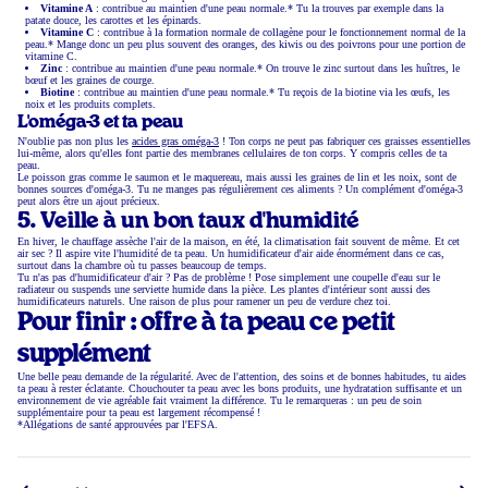
Vitamine A
: contribue au maintien d'une peau normale.* Tu la trouves par exemple dans la
patate douce, les carottes et les épinards.
Vitamine C
: contribue à la formation normale de collagène pour le fonctionnement normal de la
peau.* Mange donc un peu plus souvent des oranges, des kiwis ou des poivrons pour une portion de
vitamine C.
Zinc
: contribue au maintien d'une peau normale.* On trouve le zinc surtout dans les huîtres, le
bœuf et les graines de courge.
Biotine
: contribue au maintien d'une peau normale.* Tu reçois de la biotine via les œufs, les
noix et les produits complets.
L'oméga-3 et ta peau
N'oublie pas non plus les
acides gras oméga-3
! Ton corps ne peut pas fabriquer ces graisses essentielles
lui-même, alors qu'elles font partie des membranes cellulaires de ton corps. Y compris celles de ta
peau.
Le poisson gras comme le saumon et le maquereau, mais aussi les graines de lin et les noix, sont de
bonnes sources d'oméga-3. Tu ne manges pas régulièrement ces aliments ? Un complément d'oméga-3
peut alors être un ajout précieux.
5. Veille à un bon taux d'humidité
En hiver, le chauffage assèche l'air de la maison, en été, la climatisation fait souvent de même. Et cet
air sec ? Il aspire vite l'humidité de ta peau. Un humidificateur d'air aide énormément dans ce cas,
surtout dans la chambre où tu passes beaucoup de temps.
Tu n'as pas d'humidificateur d'air ? Pas de problème ! Pose simplement une coupelle d'eau sur le
radiateur ou suspends une serviette humide dans la pièce. Les plantes d'intérieur sont aussi des
humidificateurs naturels. Une raison de plus pour ramener un peu de verdure chez toi.
Pour finir : offre à ta peau ce petit
supplément
Une belle peau demande de la régularité. Avec de l'attention, des soins et de bonnes habitudes, tu aides
ta peau à rester éclatante. Chouchouter ta peau avec les bons produits, une hydratation suffisante et un
environnement de vie agréable fait vraiment la différence. Tu le remarqueras : un peu de soin
supplémentaire pour ta peau est largement récompensé !
*Allégations de santé approuvées par l'EFSA.