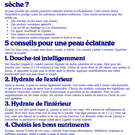
sèche ?
Ta peau possède une couche protectrice naturelle d'huiles et d'hydratation. Cette couche retient
l'humidité et protège contre les substances irritantes extérieures. Cette couche protectrice peut être
altérée par :
Des douches ou des bains trop chauds ;
Des produits savonneux agressifs ;
L'air sec dû au chauffage ou à la climatisation ;
Un apport insuffisant en liquides ;
Une carence en nutriments essentiels.
Des conditions météorologiques comme le froid et le vent.
5 conseils pour une peau éclatante
Avec les bons soins, ta peau reste douce, souple et fraîche. Ces conseils t'aident à soutenir l'équilibre
naturel de ta peau.
1. Douche-toi intelligemment
Des douches longues et chaudes peuvent dégrader les huiles naturelles de ta peau. Opte pour des
douches plus courtes (5 à 10 minutes) à l'eau tiède. Utilise un savon doux au pH neutre, sans parfum ni
alcool, et tamponne ta peau pour la sécher après la douche. Applique immédiatement une crème
nourrissante pour une peau douce et souple.
2. Hydrate de l'extérieur
Après la douche, ta peau est encore légèrement humide. Une bonne crème aide à retenir cette humidité,
ce qui permet à ta peau de rester lisse et confortable. Choisis des produits contenant des ingrédients qui
retiennent l'humidité, comme l'acide hyaluronique, la glycérine ou les céramides. Pour un soin
supplémentaire sur les zones sèches, des textures riches comme le beurre de karité ou l'huile de coco
sont agréables.
3. Hydrate de l'intérieur
Ta peau est ton plus grand organe et, comme le reste de ton corps, elle a besoin de suffisamment de
liquide. Bois donc assez d'eau tout au long de la journée. Une règle pratique est de 1,5 à 2 litres par
jour, mais cela dépend de la météo et de ton niveau d'activité. Les aliments riches en eau comme le
concombre, la pastèque et l'orange aident aussi à garder ta peau hydratée.
4. Choisis les bons nutriments
Ta peau, comme le reste de ton corps, a besoin d'une bonne alimentation. Différentes vitamines et
différents minéraux aident à garder ta peau en bonne santé :