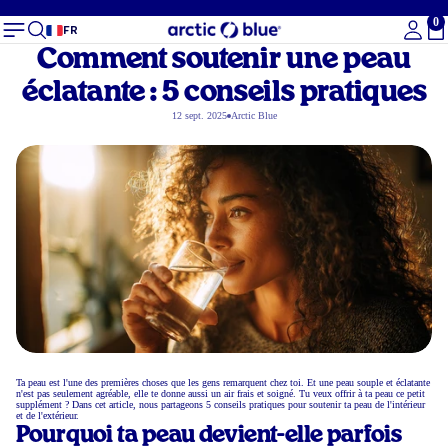
0
To
FR
Comment soutenir une peau
éclatante : 5 conseils pratiques
12 sept. 2025
Arctic Blue
Ta peau est l'une des premières choses que les gens remarquent chez toi. Et une peau souple et éclatante
n'est pas seulement agréable, elle te donne aussi un air frais et soigné. Tu veux offrir à ta peau ce petit
supplément ? Dans cet article, nous partageons 5 conseils pratiques pour soutenir ta peau de l'intérieur
et de l'extérieur.
Pourquoi ta peau devient-elle parfois