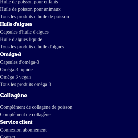
Huile de poisson pour enfants
de télévision norvégienne a creusé un peu plus loin dans l'industrie sud-
américaine de l'huile de poisson. Ils en ont tiré le reportage suivant,
Huile de poisson pour animaux
dont certains passages sont en anglais :
https://tv.nrk.no/serie/forbrukerinspektoerene/MDHP11004511/09-11-
2011 https://www.dailymotion.com/video/x7mhm7_the-greed-of-
Tous les produits d'huile de poisson
feed_news https://www.youtube.com/watch?v=ZX-9V67mDXc Le
dernier est un reportage réalisé il y a quelques années par des journalistes
Huile d'algues
d'investigation de The International Consortium of Investigative
Journalists and IDL-Reporteros, qui montre comment l'huile de poisson
Capsules d'huile d'algues
est fabriquée en Amérique du Sud.
Huile d'algues liquide
Tous les produits d'huile d'algues
Oméga-3
Capsules d'oméga-3
Oméga-3 liquide
Oméga 3 vegan
Tous les produits oméga-3
Collagène
Complément de collagène de poisson
Complément de collagène
Service client
Connexion abonnement
Contact