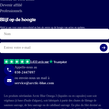
Devenir affilié
Professionnels
Blijf op de hoogte
Meld je aan voor onze nieuwsbrief en ben als eerste op de hoogte van acties en updates.
Nom
E-
mail
S'i
3.433 avis sur
Appelle-nous au
030-2447097
ou envoie-nous un mail à
service@arctic-blue.com
Les produits néerlandais Arctic Blue Omega-3 (liquides ou en capsules) sont soit
végétaux (à base d'huile d'algues), soit fabriqués à partir des chutes de filetage de
saumon sauvage, de lieu sauvage ou de cabillaud sauvage. En plus du filet destiné au