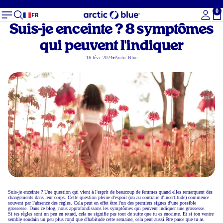
0
To
FR
Suis-je enceinte ? 8 symptômes
qui peuvent l'indiquer
16 févr. 2024
Arctic Blue
Suis-je enceinte ? Une question qui vient à l'esprit de beaucoup de femmes quand elles remarquent des
changements dans leur corps. Cette question pleine d'espoir (ou au contraire d'incertitude) commence
souvent par l'absence des règles. Cela peut en effet être l'un des premiers signes d'une possible
grossesse. Dans ce blog, nous approfondissons les symptômes qui peuvent indiquer une grossesse.
Si tes règles sont un peu en retard, cela ne signifie pas tout de suite que tu es enceinte. Et si ton ventre
semble soudain un peu plus rond que d'habitude cette semaine, cela peut aussi être parce que tu as