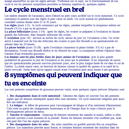
mangé aujourd'hui ou que tes règles arrivent. T'informer sur ce sujet, sur le fonctionnement de ton
cycle et sur les premiers symptômes possibles te donnera, espérons-le, quelques repères.
Le cycle menstruel en bref
Les repères donnent de l'assurance, alors d'abord un petit cours accéléré sur le cycle menstruel. Ce cycle
commence le premier jour des règles et peut varier en durée. Un cycle normal est généralement
considéré comme durant entre 21 et 35 jours.
Les règles
(jours 1-5) : le cycle commence par les règles, pendant lesquelles la muqueuse utérine est
évacuée s'il n'y a pas eu de grossesse.
La phase folliculaire
(jours 1-14) : après les règles, les ovaires se préparent à l'ovulation en faisant
grandir des follicules, dans lesquels mûrissent des ovules.
L'ovulation
(jour 14) : environ au milieu du cycle, autour du jour 14, l'ovulation a lieu. Un ovule
arrivé à maturité sort de l'un des follicules des ovaires et peut être fécondé si un spermatozoïde est
présent dans les 24 heures.
La phase lutéale
(jours 15-28) : après l'ovulation commence la phase lutéale. S'il n'y a pas de
fécondation, l'ovule non fécondé rétrécit et est éliminé du corps. La muqueuse utérine s'épaissit dans
l'attente d'une éventuelle grossesse.
Les femmes sont les plus fertiles dans les jours autour de l'ovulation
, avec la plus grande
probabilité de grossesse le jour de l'ovulation et les jours qui le précèdent. Il est important de savoir
que les spermatozoïdes peuvent survivre plusieurs jours, avec la plus longue durée de vie dans le col de
l'utérus. La durée exacte varie, en fonction de facteurs comme la qualité du sperme et la santé de la
glaire cervicale. Sache donc qu'un rapport sexuel avant l'ovulation peut aussi mener à une grossesse.
8 symptômes qui peuvent indiquer que
tu es enceinte
Les tout premiers symptômes de grossesse peuvent varier, mais quelques signes précoces fréquents sont
:
Des changements dans le cycle menstruel
: l'absence des règles est souvent l'un des premiers
signes que les femmes remarquent quand elles sont enceintes. Un cycle menstruel irrégulier peut aussi
être une indication
La fatigue
: le début de grossesse peut s'accompagner de fatigue et d'un sentiment d'épuisement.
Cela vient en partie des changements hormonaux et de l'énergie dont le corps a besoin pour le
développement précoce du fœtus.
Nausées et vomissements
: beaucoup de femmes ressentent des nausées le matin, même si elles
peuvent survenir à tout moment de la journée. Toutes les femmes enceintes n'en souffrent pas, mais
cela peut être l'un des signes précoces.
Des changements dans les seins
: des seins sensibles ou gonflés peuvent être un symptôme
précoce. Les mamelons peuvent aussi foncer, et certaines femmes ressentent des douleurs dans les