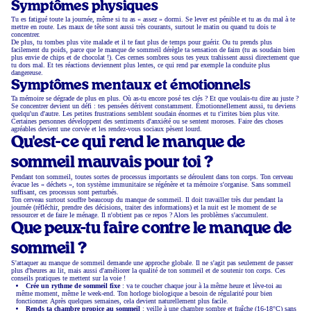
Symptômes physiques
Tu es fatigué toute la journée, même si tu as « assez » dormi. Se lever est pénible et tu as du mal à te
mettre en route. Les maux de tête sont aussi très courants, surtout le matin ou quand tu dois te
concentrer.
De plus, tu tombes plus vite malade et il te faut plus de temps pour guérir. Ou tu prends plus
facilement du poids, parce que le manque de sommeil dérègle ta sensation de faim (tu as soudain bien
plus envie de chips et de chocolat !). Ces cernes sombres sous tes yeux trahissent aussi directement que
tu dors mal. Et tes réactions deviennent plus lentes, ce qui rend par exemple la conduite plus
dangereuse.
Symptômes mentaux et émotionnels
Ta mémoire se dégrade de plus en plus. Où as-tu encore posé tes clés ? Et que voulais-tu dire au juste ?
Se concentrer devient un défi : tes pensées dérivent constamment. Émotionnellement aussi, tu deviens
quelqu'un d'autre. Les petites frustrations semblent soudain énormes et tu t'irrites bien plus vite.
Certaines personnes développent des sentiments d'anxiété ou se sentent moroses. Faire des choses
agréables devient une corvée et les rendez-vous sociaux pèsent lourd.
Qu'est-ce qui rend le manque de
sommeil mauvais pour toi ?
Pendant ton sommeil, toutes sortes de processus importants se déroulent dans ton corps. Ton cerveau
évacue les « déchets », ton système immunitaire se régénère et ta mémoire s'organise. Sans sommeil
suffisant, ces processus sont perturbés.
Ton cerveau surtout souffre beaucoup du manque de sommeil. Il doit travailler très dur pendant la
journée (réfléchir, prendre des décisions, traiter des informations) et la nuit est le moment de se
ressourcer et de faire le ménage. Il n'obtient pas ce repos ? Alors les problèmes s'accumulent.
Que peux-tu faire contre le manque de
sommeil ?
S'attaquer au manque de sommeil demande une approche globale. Il ne s'agit pas seulement de passer
plus d'heures au lit, mais aussi d'améliorer la qualité de ton sommeil et de soutenir ton corps. Ces
conseils pratiques te mettent sur la voie !
Crée un rythme de sommeil fixe
: va te coucher chaque jour à la même heure et lève-toi au
même moment, même le week-end. Ton horloge biologique a besoin de régularité pour bien
fonctionner. Après quelques semaines, cela devient naturellement plus facile.
Rends ta chambre propice au sommeil
: veille à une chambre sombre et fraîche (16-18°C) sans