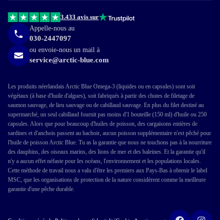
3.433 avis sur
Appelle-nous au
030-2447097
ou envoie-nous un mail à
service@arctic-blue.com
Les produits néerlandais Arctic Blue Omega-3 (liquides ou en capsules) sont soit
végétaux (à base d'huile d'algues), soit fabriqués à partir des chutes de filetage de
saumon sauvage, de lieu sauvage ou de cabillaud sauvage. En plus du filet destiné au
supermarché, un seul cabillaud fournit pas moins d'1 bouteille (150 ml) d'huile ou 250
capsules. Alors que pour beaucoup d'huiles de poisson, des cargaisons entières de
sardines et d'anchois passent au hachoir, aucun poisson supplémentaire n'est pêché pour
l'huile de poisson Arctic Blue. Tu as la garantie que nous ne touchons pas à la nourriture
des dauphins, des oiseaux marins, des lions de mer et des baleines. Et la garantie qu'il
n'y a aucun effet néfaste pour les océans, l'environnement et les populations locales.
Cette méthode de travail nous a valu d'être les premiers aux Pays-Bas à obtenir le label
MSC, que les organisations de protection de la nature considèrent comme la meilleure
garantie d'une pêche durable.