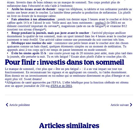
écrans. Investis dans de bons rideaux ou un masque de sommeil. Ton corps produit plus de
mélatonine dans l'obscurité et cela t'aide à t'endormir.
Arrête les écrans avant de dormir
: range ton téléphone, ta tablette et ton ordinateur portable au
moins une heure avant le coucher. La lumière bleue perturbe ta production de mélatonine. Lis plutôt
un livre ou écoute de la musique calme.
Fais attention à ton alimentation
: prends ton dernier repas 3 heures avant le coucher et évite la
caféine après 14 h et l'alcool le soir. Veille aussi aux bons nutriments :
oméga-3
(le DHA est un
élément constitutif important du cerveau*), magnésium (aide en cas de fatigue*) et vitamine B12
(soutient ton niveau d'énergie*).
Bouge pendant la journée, mais pas juste avant le coucher
: l'activité physique améliore
énormément la qualité de ton sommeil, mais un sport intensif dans les 4 heures avant le coucher peut
justement te tenir éveillé. Une activité calme comme une promenade du soir convient très bien.
Développe une routine du soir
: commence une petite heure avant le coucher avec des choses
apaisantes comme un bain chaud, quelques étirements simples ou un moment de méditation. Tu
apprends ainsi à ton corps qu'il est temps de passer lentement en mode sommeil.
Évite les siestes après 15 h
: une courte power nap de 20 minutes peut aider, mais plus tard dans
la journée, elle perturbe ta nuit. Tu es très fatigué ? Essaie alors plutôt d'aller te coucher plus tôt.
Pour finir : investis dans ton sommeil
Le manque de sommeil, c'est plus que « être un peu fatigué » : il a un vrai impact sur tout ton
fonctionnement. En reconnaissant les signaux et en appliquant ces conseils, tu t'aides énormément.
Bien dormir est un investissement en toi-même qui se rembourse directement en plus d'énergie et un
esprit plus vif. Sweet dreams!
*Allégations de santé approuvées par l'EFSA. L'effet bénéfique pour la fonction cérébrale est obtenu
avec un apport journalier de 250 mg
d'EPA et de DHA
.
Article précédent
Article suivant
Articles similaires