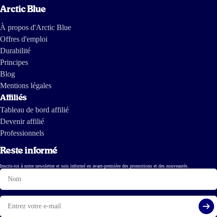
Arctic Blue
À propos d'Arctic Blue
Offres d'emploi
Durabilité
Principes
Blog
Mentions légales
Affiliés
Tableau de bord affilié
Devenir affilié
Professionnels
Reste informé
Inscris-toi à notre newsletter et sois informé en avant-première des promotions et des nouveautés.
Nom
E-
mail
S'i