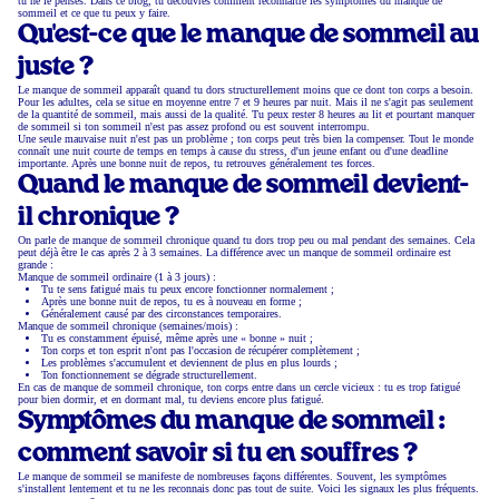
tu ne le penses. Dans ce blog, tu découvres comment reconnaître les symptômes du manque de
sommeil et ce que tu peux y faire.
Qu'est-ce que le manque de sommeil au
juste ?
Le manque de sommeil apparaît quand tu dors structurellement moins que ce dont ton corps a besoin.
Pour les adultes, cela se situe en moyenne entre 7 et 9 heures par nuit. Mais il ne s'agit pas seulement
de la quantité de sommeil, mais aussi de la qualité. Tu peux rester 8 heures au lit et pourtant manquer
de sommeil si ton sommeil n'est pas assez profond ou est souvent interrompu.
Une seule mauvaise nuit n'est pas un problème ; ton corps peut très bien la compenser. Tout le monde
connaît une nuit courte de temps en temps à cause du stress, d'un jeune enfant ou d'une deadline
importante. Après une bonne nuit de repos, tu retrouves généralement tes forces.
Quand le manque de sommeil devient-
il chronique ?
On parle de manque de sommeil chronique quand tu dors trop peu ou mal pendant des semaines. Cela
peut déjà être le cas après 2 à 3 semaines. La différence avec un manque de sommeil ordinaire est
grande :
Manque de sommeil ordinaire (1 à 3 jours) :
Tu te sens fatigué mais tu peux encore fonctionner normalement ;
Après une bonne nuit de repos, tu es à nouveau en forme ;
Généralement causé par des circonstances temporaires.
Manque de sommeil chronique (semaines/mois) :
Tu es constamment épuisé, même après une « bonne » nuit ;
Ton corps et ton esprit n'ont pas l'occasion de récupérer complètement ;
Les problèmes s'accumulent et deviennent de plus en plus lourds ;
Ton fonctionnement se dégrade structurellement.
En cas de manque de sommeil chronique, ton corps entre dans un cercle vicieux : tu es trop fatigué
pour bien dormir, et en dormant mal, tu deviens encore plus fatigué.
Symptômes du manque de sommeil :
comment savoir si tu en souffres ?
Le manque de sommeil se manifeste de nombreuses façons différentes. Souvent, les symptômes
s'installent lentement et tu ne les reconnais donc pas tout de suite. Voici les signaux les plus fréquents.