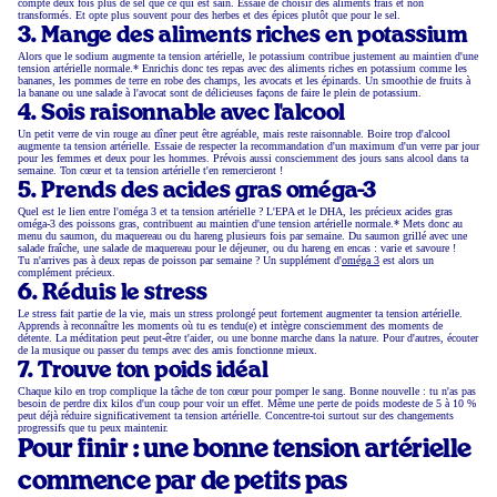
compte deux fois plus de sel que ce qui est sain. Essaie de choisir des aliments frais et non
transformés. Et opte plus souvent pour des herbes et des épices plutôt que pour le sel.
3. Mange des aliments riches en potassium
Alors que le sodium augmente ta tension artérielle, le potassium contribue justement au maintien d'une
tension artérielle normale.* Enrichis donc tes repas avec des aliments riches en potassium comme les
bananes, les pommes de terre en robe des champs, les avocats et les épinards. Un smoothie de fruits à
la banane ou une salade à l'avocat sont de délicieuses façons de faire le plein de potassium.
4. Sois raisonnable avec l'alcool
Un petit verre de vin rouge au dîner peut être agréable, mais reste raisonnable. Boire trop d'alcool
augmente ta tension artérielle. Essaie de respecter la recommandation d'un maximum d'un verre par jour
pour les femmes et deux pour les hommes. Prévois aussi consciemment des jours sans alcool dans ta
semaine. Ton cœur et ta tension artérielle t'en remercieront !
5. Prends des acides gras oméga-3
Quel est le lien entre l'oméga 3 et ta tension artérielle ? L'EPA et le DHA, les précieux acides gras
oméga-3 des poissons gras, contribuent au maintien d'une tension artérielle normale.* Mets donc au
menu du saumon, du maquereau ou du hareng plusieurs fois par semaine. Du saumon grillé avec une
salade fraîche, une salade de maquereau pour le déjeuner, ou du hareng en encas : varie et savoure !
Tu n'arrives pas à deux repas de poisson par semaine ? Un supplément d'
oméga 3
est alors un
complément précieux.
6. Réduis le stress
Le stress fait partie de la vie, mais un stress prolongé peut fortement augmenter ta tension artérielle.
Apprends à reconnaître les moments où tu es tendu(e) et intègre consciemment des moments de
détente. La méditation peut peut-être t'aider, ou une bonne marche dans la nature. Pour d'autres, écouter
de la musique ou passer du temps avec des amis fonctionne mieux.
7. Trouve ton poids idéal
Chaque kilo en trop complique la tâche de ton cœur pour pomper le sang. Bonne nouvelle : tu n'as pas
besoin de perdre dix kilos d'un coup pour voir un effet. Même une perte de poids modeste de 5 à 10 %
peut déjà réduire significativement ta tension artérielle. Concentre-toi surtout sur des changements
progressifs que tu peux maintenir.
Pour finir : une bonne tension artérielle
commence par de petits pas