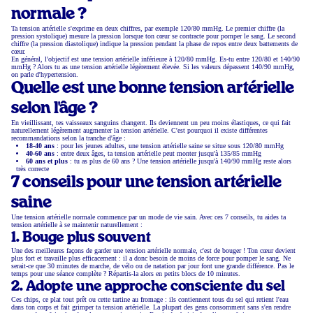
normale ?
Ta tension artérielle s'exprime en deux chiffres, par exemple 120/80 mmHg. Le premier chiffre (la
pression systolique) mesure la pression lorsque ton cœur se contracte pour pomper le sang. Le second
chiffre (la pression diastolique) indique la pression pendant la phase de repos entre deux battements de
cœur.
En général, l'objectif est une tension artérielle inférieure à 120/80 mmHg. Es-tu entre 120/80 et 140/90
mmHg ? Alors tu as une tension artérielle légèrement élevée. Si les valeurs dépassent 140/90 mmHg,
on parle d'hypertension.
Quelle est une bonne tension artérielle
selon l'âge ?
En vieillissant, tes vaisseaux sanguins changent. Ils deviennent un peu moins élastiques, ce qui fait
naturellement légèrement augmenter la tension artérielle. C'est pourquoi il existe différentes
recommandations selon la tranche d'âge :
18-40 ans
: pour les jeunes adultes, une tension artérielle saine se situe sous 120/80 mmHg
40-60 ans
: entre deux âges, ta tension artérielle peut monter jusqu'à 135/85 mmHg
60 ans et plus
: tu as plus de 60 ans ? Une tension artérielle jusqu'à 140/90 mmHg reste alors
très correcte
7 conseils pour une tension artérielle
saine
Une tension artérielle normale commence par un mode de vie sain. Avec ces 7 conseils, tu aides ta
tension artérielle à se maintenir naturellement :
1. Bouge plus souvent
Une des meilleures façons de garder une tension artérielle normale, c'est de bouger ! Ton cœur devient
plus fort et travaille plus efficacement : il a donc besoin de moins de force pour pomper le sang. Ne
serait-ce que 30 minutes de marche, de vélo ou de natation par jour font une grande différence. Pas le
temps pour une séance complète ? Répartis-la alors en petits blocs de 10 minutes.
2. Adopte une approche consciente du sel
Ces chips, ce plat tout prêt ou cette tartine au fromage : ils contiennent tous du sel qui retient l'eau
dans ton corps et fait grimper ta tension artérielle. La plupart des gens consomment sans s'en rendre