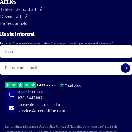
Affiliés
Tableau de bord affilié
Devenir affilié
Professionnels
Reste informé
Inscris-toi à notre newsletter et sois informé en avant-première des promotions et des nouveautés.
Nom
E-
mail
S'i
3.433 avis sur
Appelle-nous au
030-2447097
ou envoie-nous un mail à
service@arctic-blue.com
Les produits néerlandais Arctic Blue Omega-3 (liquides ou en capsules) sont soit