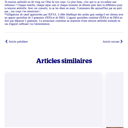
Ta tension artérielle en dit long sur l'état de ton corps. Le plus beau, c'est que tu as toi-même une
influence ! Chaque marche, chaque repas sain et chaque moment de détente peut faire la différence pour
ta tension artérielle. Avec ces conseils, tu as les rênes en main. Commence dès aujourd'hui par un petit
pas ; ton corps t'en remerciera !
*Allégations de santé approuvées par l'EFSA. L'effet bénéfique des acides gras oméga-3 est obtenu avec
un apport quotidien de 3 grammes d'EPA et de DHA. L'apport quotidien combiné d'EPA et de DHA ne
doit pas dépasser 5 grammes. Le potassium contribue au maintien d'une tension artérielle normale en
cas d'apport suffisant via l'alimentation.
Article précédent
Article suivant
Articles similaires