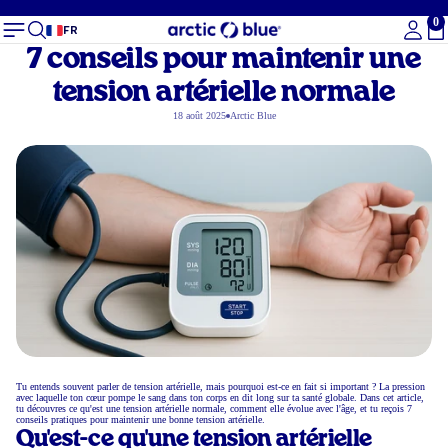
0
To
FR
7 conseils pour maintenir une
tension artérielle normale
18 août 2025
Arctic Blue
Tu entends souvent parler de tension artérielle, mais pourquoi est-ce en fait si important ? La pression
avec laquelle ton cœur pompe le sang dans ton corps en dit long sur ta santé globale. Dans cet article,
tu découvres ce qu'est une tension artérielle normale, comment elle évolue avec l'âge, et tu reçois 7
conseils pratiques pour maintenir une bonne tension artérielle.
Qu'est-ce qu'une tension artérielle