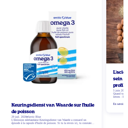
L'acid
sein d
profil 
5 juin 2026
Quand tu te 
lettres : EP
différents t
exactement ? 
En savoir pl
Keuringsdienst van Waarde sur l'huile
Qu'est-ce que
linolénique 
de poisson
29 juil. 2026
Arctic Blue
L'émission néerlandaise Keuringsdienst van Waarde a consacré un
épisode à la capsule d'huile de poisson. Si tu la revois ici, tu constateras
que cela a été douloureux pour de nombreuses marques d'huile de