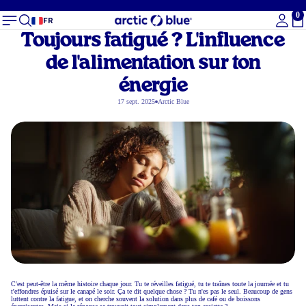
0
To
FR
Toujours fatigué ? L'influence
de l'alimentation sur ton
énergie
17 sept. 2025
Arctic Blue
C'est peut-être la même histoire chaque jour. Tu te réveilles fatigué, tu te traînes toute la journée et tu
t'effondres épuisé sur le canapé le soir. Ça te dit quelque chose ? Tu n'es pas le seul. Beaucoup de gens
luttent contre la fatigue, et on cherche souvent la solution dans plus de café ou de boissons