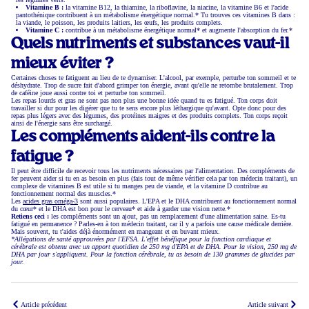
Vitamine B :
la vitamine B12, la thiamine, la riboflavine, la niacine, la vitamine B6 et l'acide
pantothénique contribuent à un métabolisme énergétique normal.* Tu trouves ces vitamines B dans :
la viande, le poisson, les produits laitiers, les œufs, les produits complets.
Vitamine C :
contribue à un métabolisme énergétique normal* et augmente l'absorption du fer.*
Quels nutriments et substances vaut-il
mieux éviter ?
Certaines choses te fatiguent au lieu de te dynamiser. L'alcool, par exemple, perturbe ton sommeil et te
déshydrate. Trop de sucre fait d'abord grimper ton énergie, avant qu'elle ne retombe brutalement. Trop
de caféine joue aussi contre toi et perturbe ton sommeil.
Les repas lourds et gras ne sont pas non plus une bonne idée quand tu es fatigué. Ton corps doit
travailler si dur pour les digérer que tu te sens encore plus léthargique qu'avant. Opte donc pour des
repas plus légers avec des légumes, des protéines maigres et des produits complets. Ton corps reçoit
ainsi de l'énergie sans être surchargé.
Les compléments aident-ils contre la
fatigue ?
Il peut être difficile de recevoir tous les nutriments nécessaires par l'alimentation. Des compléments de
fer peuvent aider si tu en as besoin en plus (fais tout de même vérifier cela par ton médecin traitant), un
complexe de vitamines B est utile si tu manges peu de viande, et la vitamine D contribue au
fonctionnement normal des muscles.*
Les
acides gras oméga-3
sont aussi populaires. L'EPA et le DHA contribuent au fonctionnement normal
du cœur* et le DHA est bon pour le cerveau* et aide à garder une vision nette.*
Retiens ceci :
les compléments sont un ajout, pas un remplacement d'une alimentation saine. Es-tu
fatigué en permanence ? Parles-en à ton médecin traitant, car il y a parfois une cause médicale derrière.
Mais souvent, tu t'aides déjà énormément en mangeant et en buvant mieux.
*Allégations de santé approuvées par l'EFSA. L'effet bénéfique pour la fonction cardiaque et
cérébrale est obtenu avec un apport quotidien de 250 mg d'EPA et de DHA. Pour la vision, 250 mg de
DHA par jour s'appliquent. Pour la fonction cérébrale, tu as besoin de 130 grammes de glucides par
jour.
Article précédent
Article suivant