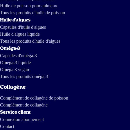
américaine de l'huile de poisson. Ils en ont tiré le reportage suivant,
Huile de poisson pour animaux
dont certains passages sont en anglais :
https://tv.nrk.no/serie/forbrukerinspektoerene/MDHP11004511/09-11-
2011 https://www.dailymotion.com/video/x7mhm7_the-greed-of-
Tous les produits d'huile de poisson
feed_news https://www.youtube.com/watch?v=ZX-9V67mDXc Le
dernier est un reportage réalisé il y a quelques années par des journalistes
Huile d'algues
d'investigation de The International Consortium of Investigative
Journalists and IDL-Reporteros, qui montre comment l'huile de poisson
Capsules d'huile d'algues
est fabriquée en Amérique du Sud.
Huile d'algues liquide
Tous les produits d'huile d'algues
Oméga-3
Capsules d'oméga-3
Oméga-3 liquide
Oméga 3 vegan
Tous les produits oméga-3
Collagène
Complément de collagène de poisson
Complément de collagène
Service client
Connexion abonnement
Contact