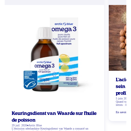
L'acid
sein d
profil 
5 juin 2026
Quand tu te 
lettres : EP
différents t
exactement ? 
En savoir pl
Keuringsdienst van Waarde sur l'huile
Qu'est-ce que
linolénique 
de poisson
29 juil. 2026
Arctic Blue
L'émission néerlandaise Keuringsdienst van Waarde a consacré un