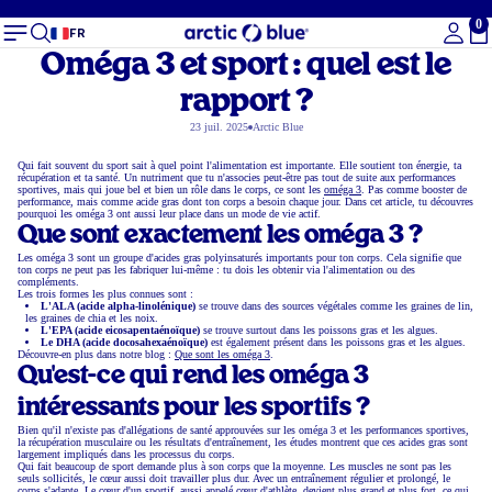
0
To
FR
Oméga 3 et sport : quel est le
rapport ?
23 juil. 2025
Arctic Blue
Qui fait souvent du sport sait à quel point l'alimentation est importante. Elle soutient ton énergie, ta
récupération et ta santé. Un nutriment que tu n'associes peut-être pas tout de suite aux performances
sportives, mais qui joue bel et bien un rôle dans le corps, ce sont les
oméga 3
. Pas comme booster de
performance, mais comme acide gras dont ton corps a besoin chaque jour. Dans cet article, tu découvres
pourquoi les oméga 3 ont aussi leur place dans un mode de vie actif.
Que sont exactement les oméga 3 ?
Les oméga 3 sont un groupe d'acides gras polyinsaturés importants pour ton corps. Cela signifie que
ton corps ne peut pas les fabriquer lui-même : tu dois les obtenir via l'alimentation ou des
compléments.
Les trois formes les plus connues sont :
L'ALA (acide alpha-linolénique)
se trouve dans des sources végétales comme les graines de lin,
les graines de chia et les noix.
L'EPA (acide eicosapentaénoïque)
se trouve surtout dans les poissons gras et les algues.
Le DHA (acide docosahexaénoïque)
est également présent dans les poissons gras et les algues.
Découvre-en plus dans notre blog :
Que sont les oméga 3
.
Qu'est-ce qui rend les oméga 3
intéressants pour les sportifs ?
Bien qu'il n'existe pas d'allégations de santé approuvées sur les oméga 3 et les performances sportives,
la récupération musculaire ou les résultats d'entraînement, les études montrent que ces acides gras sont
largement impliqués dans les processus du corps.
Qui fait beaucoup de sport demande plus à son corps que la moyenne. Les muscles ne sont pas les
seuls sollicités, le cœur aussi doit travailler plus dur. Avec un entraînement régulier et prolongé, le
corps s'adapte. Le cœur d'un sportif, aussi appelé cœur d'athlète, devient plus grand et plus fort, ce qui