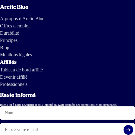
Arctic Blue
À propos d'Arctic Blue
Offres d'emploi
Durabilité
Principes
Blog
Mentions légales
Affiliés
Tableau de bord affilié
Devenir affilié
Professionnels
Reste informé
Inscris-toi à notre newsletter et sois informé en avant-première des promotions et des nouveautés.
Nom
E-
mail
S'i