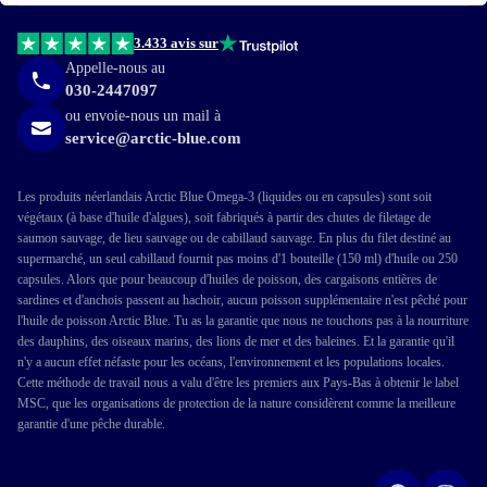
3.433 avis sur
Appelle-nous au
030-2447097
ou envoie-nous un mail à
service@arctic-blue.com
Les produits néerlandais Arctic Blue Omega-3 (liquides ou en capsules) sont soit
végétaux (à base d'huile d'algues), soit fabriqués à partir des chutes de filetage de
saumon sauvage, de lieu sauvage ou de cabillaud sauvage. En plus du filet destiné au
supermarché, un seul cabillaud fournit pas moins d'1 bouteille (150 ml) d'huile ou 250
capsules. Alors que pour beaucoup d'huiles de poisson, des cargaisons entières de
sardines et d'anchois passent au hachoir, aucun poisson supplémentaire n'est pêché pour
l'huile de poisson Arctic Blue. Tu as la garantie que nous ne touchons pas à la nourriture
des dauphins, des oiseaux marins, des lions de mer et des baleines. Et la garantie qu'il
n'y a aucun effet néfaste pour les océans, l'environnement et les populations locales.
Cette méthode de travail nous a valu d'être les premiers aux Pays-Bas à obtenir le label
MSC, que les organisations de protection de la nature considèrent comme la meilleure
garantie d'une pêche durable.