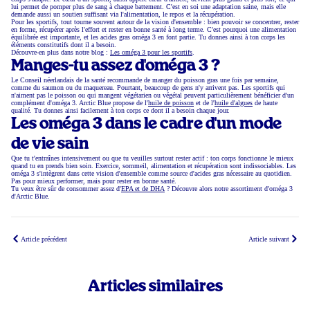
lui permet de pomper plus de sang à chaque battement. C'est en soi une adaptation saine, mais elle
demande aussi un soutien suffisant via l'alimentation, le repos et la récupération.
Pour les sportifs, tout tourne souvent autour de la vision d'ensemble : bien pouvoir se concentrer, rester
en forme, récupérer après l'effort et rester en bonne santé à long terme. C'est pourquoi une alimentation
équilibrée est importante, et les acides gras oméga 3 en font partie. Tu donnes ainsi à ton corps les
éléments constitutifs dont il a besoin.
Découvre-en plus dans notre blog :
Les oméga 3 pour les sportifs
.
Manges-tu assez d'oméga 3 ?
Le Conseil néerlandais de la santé recommande de manger du poisson gras une fois par semaine,
comme du saumon ou du maquereau. Pourtant, beaucoup de gens n'y arrivent pas. Les sportifs qui
n'aiment pas le poisson ou qui mangent végétarien ou végétal peuvent particulièrement bénéficier d'un
complément d'oméga 3. Arctic Blue propose de l'
huile de poisson
et de l'
huile d'algues
de haute
qualité. Tu donnes ainsi facilement à ton corps ce dont il a besoin chaque jour.
Les oméga 3 dans le cadre d'un mode
de vie sain
Que tu t'entraînes intensivement ou que tu veuilles surtout rester actif : ton corps fonctionne le mieux
quand tu en prends bien soin. Exercice, sommeil, alimentation et récupération sont indissociables. Les
oméga 3 s'intègrent dans cette vision d'ensemble comme source d'acides gras nécessaire au quotidien.
Pas pour mieux performer, mais pour rester en bonne santé.
Tu veux être sûr de consommer assez d'
EPA et de DHA
? Découvre alors notre assortiment d'oméga 3
d'Arctic Blue.
Article précédent
Article suivant
Articles similaires